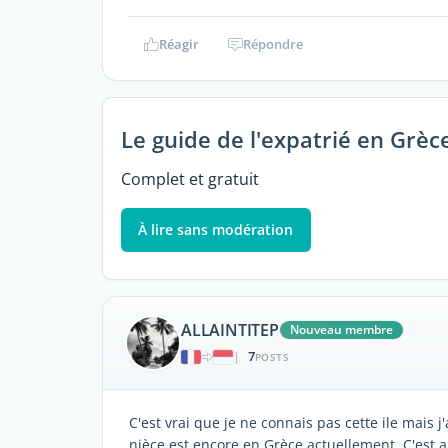
Réagir
Répondre
Le guide de l'expatrié en Grèc
Complet et gratuit
À lire sans modération
ALLAINTITEP
Nouveau membre
7
|
POSTS
C'est vrai que je ne connais pas cette ile mais 
nièce est encore en Grèce actuellement. C'est a