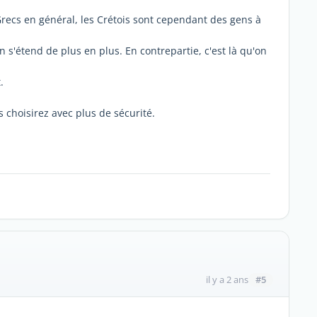
 Grecs en général, les Crétois sont cependant des gens à
.
son s'étend de plus en plus. En contrepartie, c'est là qu'on
.
s choisirez avec plus de sécurité.
#5
il y a 2 ans