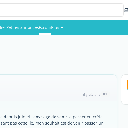
lier
Petites annonces
Forum
Plus
Événements
Membres
Photos
#1
il y a 2 ans
te depuis juin et j'envisage de venir la passer en crète.
isant pas cette ile, mon souhait est de venir passer un