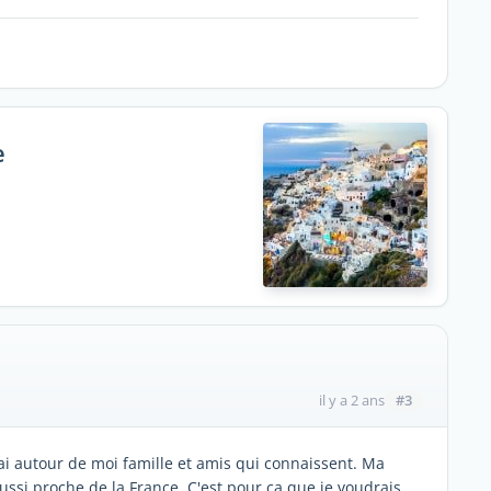
e
#3
il y a 2 ans
j'ai autour de moi famille et amis qui connaissent. Ma
ussi proche de la France .C'est pour ça que je voudrais