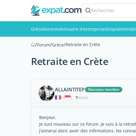
Rechercher
Grèce
Services
Annuaire d'entreprises
Emploi
Immobi
/
/
/
Retraite en Crète
Forum
Grèce
Retraite en Crète
ALLAINTITEP
Nouveau membre
7
|
POSTS
Bonjour,
Je suis nouveau sur ce forum. Je suis à la retrai
J'aimerai donc avoir des infirmations. Ne conna