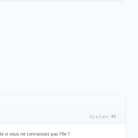
#2
il y a 2 ans
e si vous ne connaissez pas l'île ?