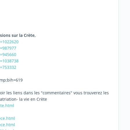
sions sur la Crète,
d=1022620
d=987977
d=945660
d=1038738
d=753332
mp;bih=619
oir les liens dans les "commentaires" vous trouverez les
triation- la vie en Crète
te.html
ece.html
ece.html