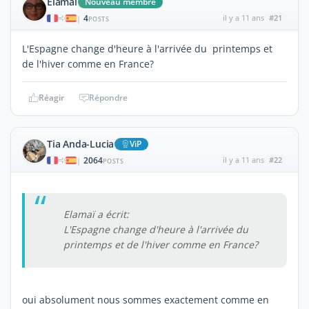
Elamaï
Nouveau membre
4
il y a 11 ans
#21
|
POSTS
L'Espagne change d'heure à l'arrivée du printemps et
de l'hiver comme en France?
Réagir
Répondre
Tia Anda-Lucia
ViP
2064
il y a 11 ans
#22
|
POSTS
Elamaï a écrit:
L'Espagne change d'heure à l'arrivée du
printemps et de l'hiver comme en France?
oui absolument nous sommes exactement comme en