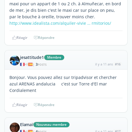
maxi pour un appart de 1 ou 2 ch. à Almuñecar, en bord
de mer, je dis bien c'est le maxi car sur place on peu,
par le bouche à oreille, trouver moins cher.
http://www.idealista.com/alquiler-vivie … rmitorios/
Réagir
Répondre
jesattitude1
Membre
3
il y a 11 ans
#16
|
POSTS
Bonjour. Vous pouvez allez sur tripadvisor et chercher
azul ARENAS andalucia c'est sur Torre d'El mar
Cordialement
Réagir
Répondre
Elamaï
Nouveau membre
4
il y a 11 ans
#17
|
POSTS