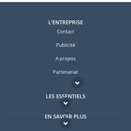
L'ENTREPRISE
Contact
Publicité
A propos
Partenariat
LES ESSENTIELS
Forum expatriés
EN SAVOIR PLUS
Guides pays
FAQ