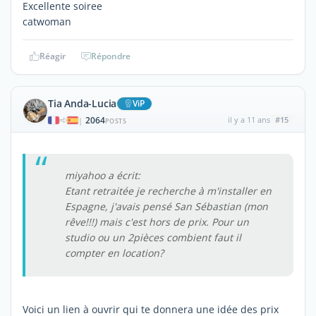
Excellente soiree
catwoman
Réagir
Répondre
Tia Anda-Lucia
ViP
2064
il y a 11 ans
#15
|
POSTS
miyahoo a écrit:
Etant retraitée je recherche à m'installer en
Espagne, j'avais pensé San Sébastian (mon
rêve!!!) mais c'est hors de prix. Pour un
studio ou un 2pièces combient faut il
compter en location?
Voici un lien à ouvrir qui te donnera une idée des prix