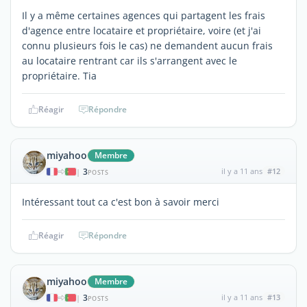
Il y a même certaines agences qui partagent les frais
d'agence entre locataire et propriétaire, voire (et j'ai
connu plusieurs fois le cas) ne demandent aucun frais
au locataire rentrant car ils s'arrangent avec le
propriétaire. Tia
Réagir
Répondre
miyahoo
Membre
3
il y a 11 ans
#12
|
POSTS
Intéressant tout ca c'est bon à savoir merci
Réagir
Répondre
miyahoo
Membre
3
il y a 11 ans
#13
|
POSTS