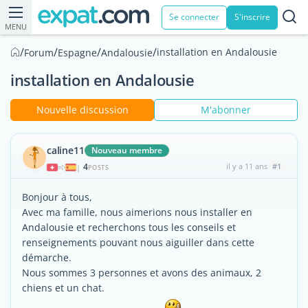
Se connecter
S'inscrire
MENU
/
/
/
/
installation en Andalousie
Forum
Espagne
Andalousie
installation en Andalousie
Nouvelle discussion
M'abonner
caline11
Nouveau membre
4
il y a 11 ans
#1
|
POSTS
Bonjour à tous,
Avec ma famille, nous aimerions nous installer en
Andalousie et recherchons tous les conseils et
renseignements pouvant nous aiguiller dans cette
démarche.
Nous sommes 3 personnes et avons des animaux, 2
chiens et un chat.