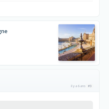
gne
#3
il y a 6 ans