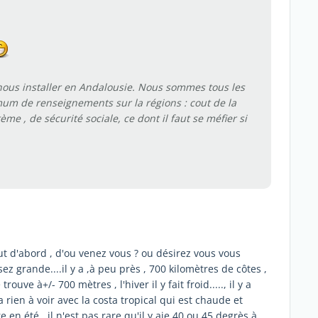
nous installer en Andalousie. Nous sommes tous les
imum de renseignements sur la régions : cout de la
tème , de sécurité sociale, ce dont il faut se méfier si
tout d'abord , d'ou venez vous ? ou désirez vous vous
sez grande....il y a ,à peu près , 700 kilomètres de côtes ,
ouve à+/- 700 mètres , l'hiver il y fait froid....., il y a
 rien à voir avec la costa tropical qui est chaude et
e en été , il n'est pas rare qu'il y aie 40 ou 45 degrès à