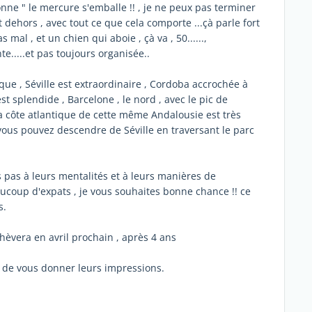
 donne " le mercure s'emballe !! , je ne peux pas terminer
ent dehors , avec tout ce que cela comporte ...çà parle fort
as mal , et un chien qui aboie , çà va , 50......,
e.....et pas toujours organisée..
que , Séville est extraordinaire , Cordoba accrochée à
t splendide , Barcelone , le nord , avec le pic de
, la côte atlantique de cette même Andalousie est très
 vous pouvez descendre de Séville en traversant le parc
s pas à leurs mentalités et à leurs manières de
aucoup d'expats , je vous souhaites bonne chance !! ce
s.
chèvera en avril prochain , après 4 ans
s de vous donner leurs impressions.