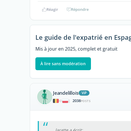
Réagir
Répondre
Le guide de l'expatrié en Espa
Mis à jour en 2025, complet et gratuit
À lire sans modération
Jeandelillois
ViP
2038
|
POSTS
laratte a écrit: