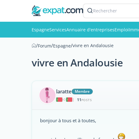
Rechercher
Espagne
Services
Annuaire d'entreprises
Emploi
Immo
/
/
/
vivre en Andalousie
Forum
Espagne
vivre en Andalousie
laratte
Membre
11
|
POSTS
bonjour à tous et à toutes,