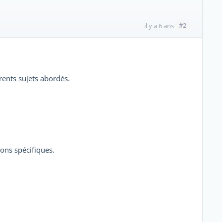
#2
il y a 6 ans
rents sujets abordés.
ions spécifiques.