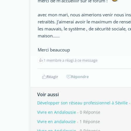
merci de m'accueillir sur le forum !
avec mon mari, nous aimerions venir nous ins
retraités. J'aimerai avoir le maximum de rensei
les mauvais, le système , de sécurité sociale, c
maison......
Merci beaucoup
👍
1 membre a réagi à ce message
Réagir
Répondre
Voir aussi
Développer son réseau professionnel à Séville
-
Vivre en Andalousie
- 0 Réponse
Vivre en andalousie
- 1 Réponse
Vivre en Andalousie
- 0 Réponse