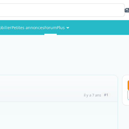
bilier
Petites annonces
Forum
Plus
Événements
Membres
Photos
#1
il y a 7 ans