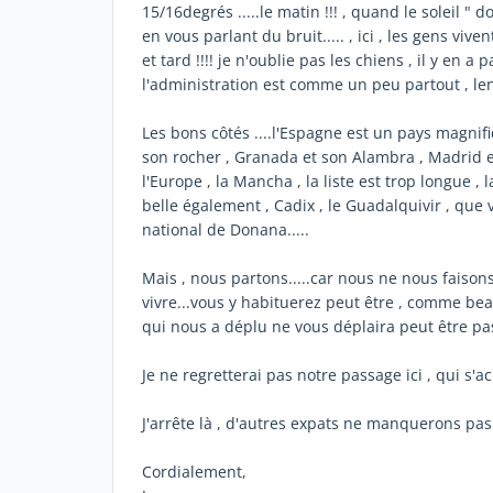
15/16degrés .....le matin !!! , quand le soleil "
en vous parlant du bruit..... , ici , les gens viv
et tard !!!! je n'oublie pas les chiens , il y en a p
l'administration est comme un peu partout , lent
Les bons côtés ....l'Espagne est un pays magnifi
son rocher , Granada et son Alambra , Madrid es
l'Europe , la Mancha , la liste est trop longue 
belle également , Cadix , le Guadalquivir , que
national de Donana.....
Mais , nous partons.....car nous ne nous faison
vivre...vous y habituerez peut être , comme be
qui nous a déplu ne vous déplaira peut être pa
Je ne regretterai pas notre passage ici , qui s'a
J'arrête là , d'autres expats ne manquerons pa
Cordialement,