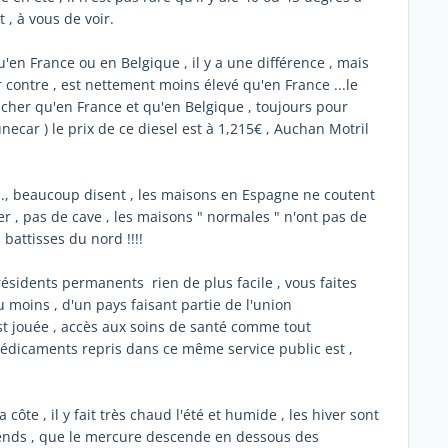
t , à vous de voir.
u'en France ou en Belgique , il y a une différence , mais
par contre , est nettement moins élevé qu'en France ...le
 cher qu'en France et qu'en Belgique , toujours pour
ecar ) le prix de ce diesel est à 1,215€ , Auchan Motril
..., beaucoup disent , les maisons en Espagne ne coutent
ier , pas de cave , les maisons " normales " n'ont pas de
 battisses du nord !!!!
résidents permanents rien de plus facile , vous faites
u moins , d'un pays faisant partie de l'union
st jouée , accès aux soins de santé comme tout
s médicaments repris dans ce même service public est ,
côte , il y fait très chaud l'été et humide , les hiver sont
entends , que le mercure descende en dessous des