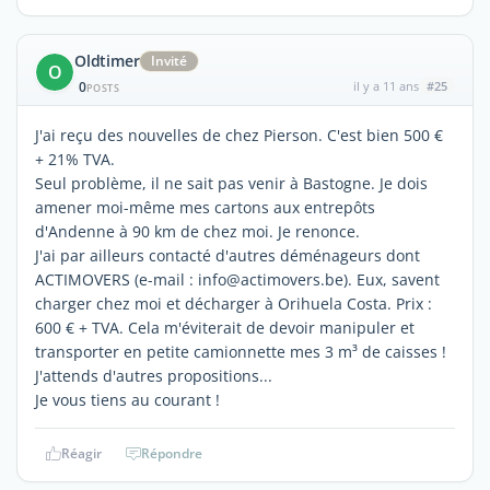
Oldtimer
Invité
O
0
il y a 11 ans
#25
POSTS
J'ai reçu des nouvelles de chez Pierson. C'est bien 500 €
+ 21% TVA.
Seul problème, il ne sait pas venir à Bastogne. Je dois
amener moi-même mes cartons aux entrepôts
d'Andenne à 90 km de chez moi. Je renonce.
J'ai par ailleurs contacté d'autres déménageurs dont
ACTIMOVERS (e-mail : info@actimovers.be). Eux, savent
charger chez moi et décharger à Orihuela Costa. Prix :
600 € + TVA. Cela m'éviterait de devoir manipuler et
transporter en petite camionnette mes 3 m³ de caisses !
J'attends d'autres propositions...
Je vous tiens au courant !
Réagir
Répondre