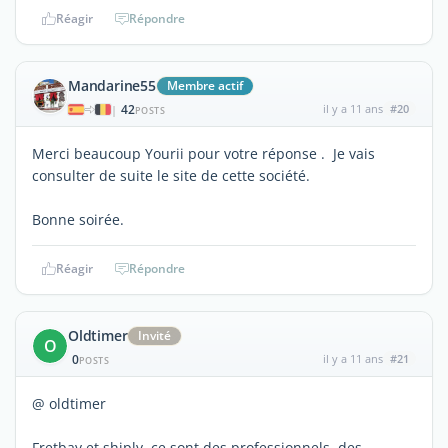
Réagir
Répondre
Mandarine55
Membre actif
42
il y a 11 ans
#20
|
POSTS
Merci beaucoup Yourii pour votre réponse . Je vais
consulter de suite le site de cette société.
Bonne soirée.
Réagir
Répondre
Oldtimer
Invité
O
0
il y a 11 ans
#21
POSTS
@ oldtimer
Fretbay et shiply, ce sont des professionnels, des