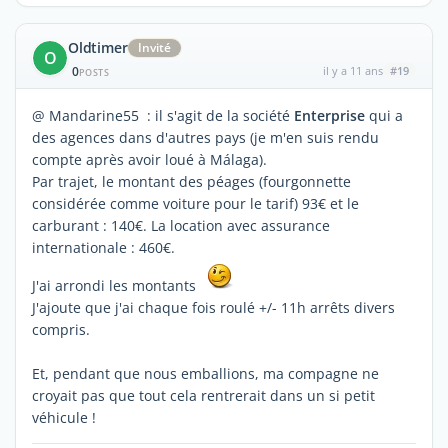
Oldtimer
Invité
O
0
il y a 11 ans
#19
POSTS
@ Mandarine55 : il s'agit de la société
Enterprise
qui a
des agences dans d'autres pays (je m'en suis rendu
compte après avoir loué à Málaga).
Par trajet, le montant des péages (fourgonnette
considérée comme voiture pour le tarif) 93€ et le
carburant : 140€. La location avec assurance
internationale : 460€.
J'ai arrondi les montants
J'ajoute que j'ai chaque fois roulé +/- 11h arrêts divers
compris.
Et, pendant que nous emballions, ma compagne ne
croyait pas que tout cela rentrerait dans un si petit
véhicule !