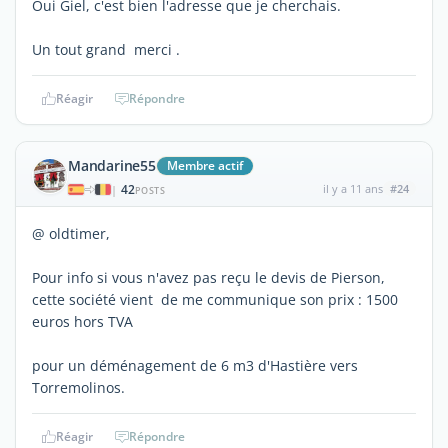
Oui Giel, c'est bien l'adresse que je cherchais.
Un tout grand merci .
Réagir
Répondre
Mandarine55
Membre actif
42
il y a 11 ans
#24
|
POSTS
@ oldtimer,
Pour info si vous n'avez pas reçu le devis de Pierson,
cette société vient de me communique son prix : 1500
euros hors TVA
pour un déménagement de 6 m3 d'Hastière vers
Torremolinos.
Réagir
Répondre