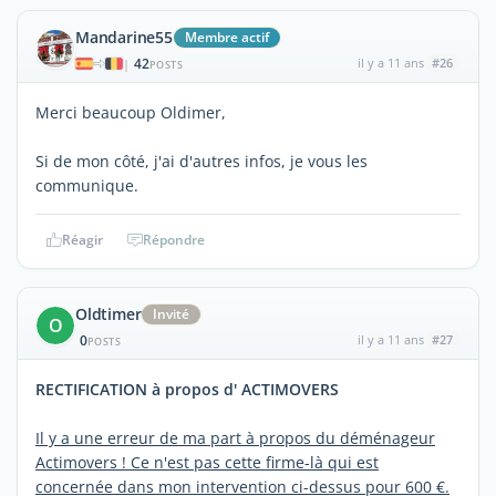
Mandarine55
Membre actif
42
il y a 11 ans
#26
|
POSTS
Merci beaucoup Oldimer,
Si de mon côté, j'ai d'autres infos, je vous les
communique.
Réagir
Répondre
Oldtimer
Invité
O
0
il y a 11 ans
#27
POSTS
RECTIFICATION à propos d' ACTIMOVERS
Il y a une erreur de ma part à propos du déménageur
Actimovers ! Ce n'est pas cette firme-là qui est
concernée dans mon intervention ci-dessus pour 600 €.