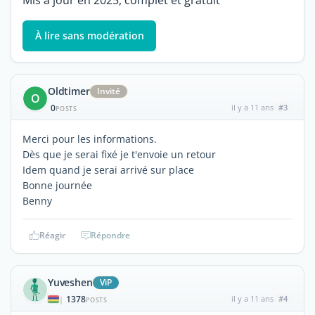
Mis à jour en 2025, complet et gratuit
À lire sans modération
Oldtimer
Invité
O
0
il y a 11 ans
#3
POSTS
Merci pour les informations.
Dès que je serai fixé je t'envoie un retour
Idem quand je serai arrivé sur place
Bonne journée
Benny
Réagir
Répondre
Yuveshen
ViP
1378
il y a 11 ans
#4
|
POSTS