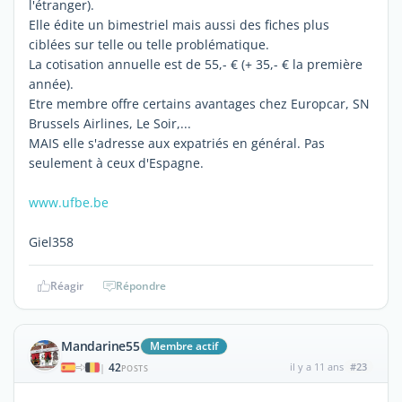
l'étranger).
Elle édite un bimestriel mais aussi des fiches plus
ciblées sur telle ou telle problématique.
La cotisation annuelle est de 55,- € (+ 35,- € la première
année).
Etre membre offre certains avantages chez Europcar, SN
Brussels Airlines, Le Soir,...
MAIS elle s'adresse aux expatriés en général. Pas
seulement à ceux d'Espagne.
www.ufbe.be
Giel358
Réagir
Répondre
Mandarine55
Membre actif
42
il y a 11 ans
#23
|
POSTS