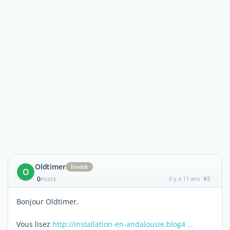
Oldtimer
Invité
O
0
il y a 11 ans
#2
POSTS
Bonjour Oldtimer,
Vous lisez
http://installation-en-andalousie.blog4 …