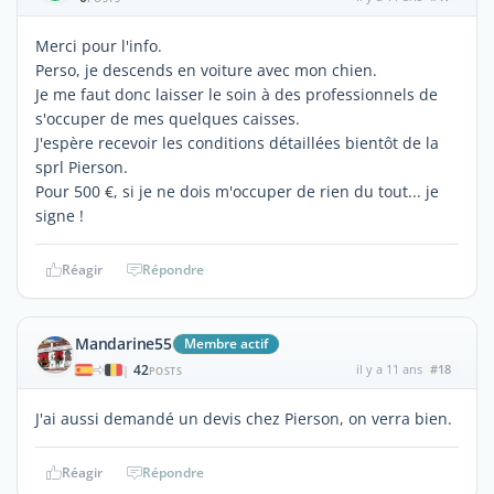
Merci pour l'info.
Perso, je descends en voiture avec mon chien.
Je me faut donc laisser le soin à des professionnels de
s'occuper de mes quelques caisses.
J'espère recevoir les conditions détaillées bientôt de la
sprl Pierson.
Pour 500 €, si je ne dois m'occuper de rien du tout... je
signe !
Réagir
Répondre
Mandarine55
Membre actif
42
il y a 11 ans
#18
|
POSTS
J'ai aussi demandé un devis chez Pierson, on verra bien.
Réagir
Répondre