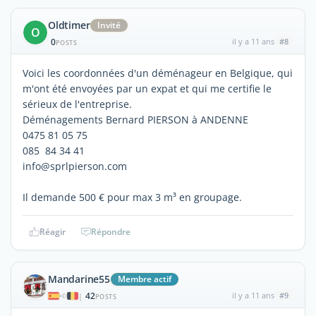
Oldtimer
Invité
O
0
il y a 11 ans
#8
POSTS
Voici les coordonnées d'un déménageur en Belgique, qui
m'ont été envoyées par un expat et qui me certifie le
sérieux de l'entreprise.
Déménagements Bernard PIERSON à ANDENNE
0475 81 05 75
085 84 34 41
info@sprlpierson.com
Il demande 500 € pour max 3 m³ en groupage.
Réagir
Répondre
Mandarine55
Membre actif
42
il y a 11 ans
#9
|
POSTS