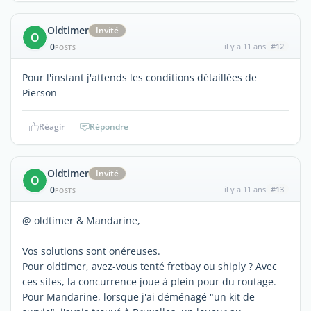
Oldtimer
Invité
O
0
il y a 11 ans
#12
POSTS
Pour l'instant j'attends les conditions détaillées de
Pierson
Réagir
Répondre
Oldtimer
Invité
O
0
il y a 11 ans
#13
POSTS
@ oldtimer & Mandarine,
Vos solutions sont onéreuses.
Pour oldtimer, avez-vous tenté fretbay ou shiply ? Avec
ces sites, la concurrence joue à plein pour du routage.
Pour Mandarine, lorsque j'ai déménagé "un kit de