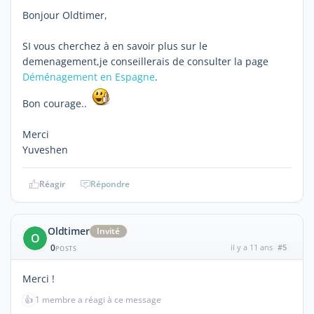
Bonjour Oldtimer,
SI vous cherchez à en savoir plus sur le
demenagement,je conseillerais de consulter la page
Déménagement en Espagne
.
Bon courage..
Merci
Yuveshen
Réagir
Répondre
Oldtimer
Invité
O
0
il y a 11 ans
#5
POSTS
Merci !
👍
1 membre a réagi à ce message