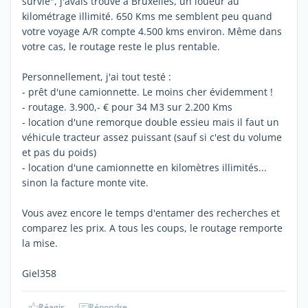
survie", j'avais trouvé à Bruxelles, un loueur au
kilométrage illimité. 650 Kms me semblent peu quand
votre voyage A/R compte 4.500 kms environ. Même dans
votre cas, le routage reste le plus rentable.
Personnellement, j'ai tout testé :
- prêt d'une camionnette. Le moins cher évidemment !
- routage. 3.900,- € pour 34 M3 sur 2.200 Kms
- location d'une remorque double essieu mais il faut un
véhicule tracteur assez puissant (sauf si c'est du volume
et pas du poids)
- location d'une camionnette en kilomètres illimités...
sinon la facture monte vite.
Vous avez encore le temps d'entamer des recherches et
comparez les prix. A tous les coups, le routage remporte
la mise.
Giel358
Réagir
Répondre