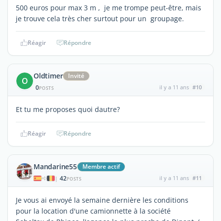
500 euros pour max 3 m , je me trompe peut-être, mais
je trouve cela très cher surtout pour un groupage.
Réagir
Répondre
Oldtimer
Invité
O
0
il y a 11 ans
#10
POSTS
Et tu me proposes quoi dautre?
Réagir
Répondre
Mandarine55
Membre actif
42
il y a 11 ans
#11
|
POSTS
Je vous ai envoyé la semaine dernière les conditions
pour la location d'une camionnette à la société