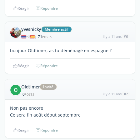
Réagir
Répondre
yvesnicky
Membre actif
71
il y a 11 ans
#6
|
POSTS
bonjour Oldtimer, as tu déménagé en espagne ?
Réagir
Répondre
Oldtimer
Invité
O
0
il y a 11 ans
#7
POSTS
Non pas encore
Ce sera fin août début septembre
Réagir
Répondre