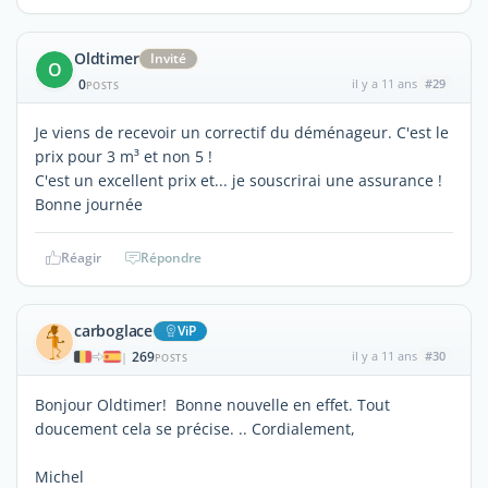
Oldtimer
Invité
O
0
il y a 11 ans
#29
POSTS
Je viens de recevoir un correctif du déménageur. C'est le
prix pour 3 m³ et non 5 !
C'est un excellent prix et... je souscrirai une assurance !
Bonne journée
Réagir
Répondre
carboglace
ViP
269
il y a 11 ans
#30
|
POSTS
Bonjour Oldtimer! Bonne nouvelle en effet. Tout
doucement cela se précise. .. Cordialement,
Michel