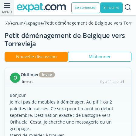
Se connecter
S'inscrire
MENU
/
/
/
Petit déménagement de Belgique vers Torrev
Forum
Espagne
Petit déménagement de Belgique vers
Torrevieja
Nouvelle discussion
M'abonner
Oldtimer
Invité
O
0
il y a 11 ans
#1
POSTS
Bonjour
Je n'ai pas de meubles à déménager. Au pif 1 ou 2
palettes de caisses. Ce sera pour fin août ou début
septembre. Destination exacte : de Bastogne vers
Orihuela Costa. Je cherche une messagerie ou un
groupage.
Merci de m'aider à trouver. ...