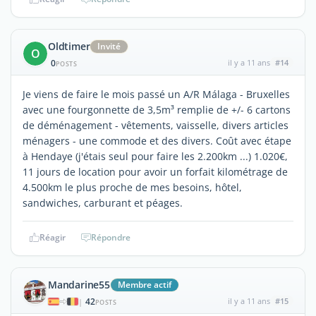
Oldtimer
Invité
O
0
il y a 11 ans
#14
POSTS
Je viens de faire le mois passé un A/R Málaga - Bruxelles
avec une fourgonnette de 3,5m³ remplie de +/- 6 cartons
de déménagement - vêtements, vaisselle, divers articles
ménagers - une commode et des divers. Coût avec étape
à Hendaye (j'étais seul pour faire les 2.200km ...) 1.020€,
11 jours de location pour avoir un forfait kilométrage de
4.500km le plus proche de mes besoins, hôtel,
sandwiches, carburant et péages.
Réagir
Répondre
Mandarine55
Membre actif
42
il y a 11 ans
#15
|
POSTS