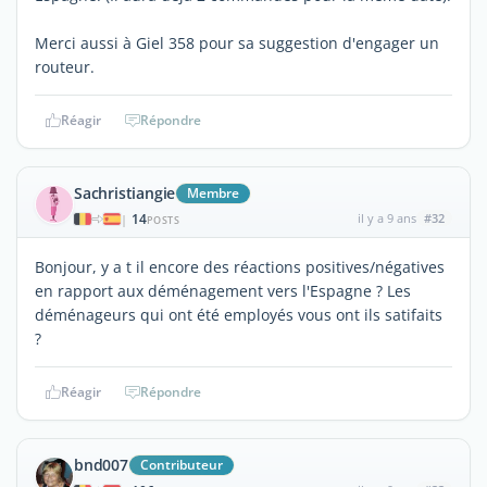
Merci aussi à Giel 358 pour sa suggestion d'engager un
routeur.
Réagir
Répondre
Sachristiangie
Membre
14
il y a 9 ans
#32
|
POSTS
Bonjour, y a t il encore des réactions positives/négatives
en rapport aux déménagement vers l'Espagne ? Les
déménageurs qui ont été employés vous ont ils satifaits
?
Réagir
Répondre
bnd007
Contributeur