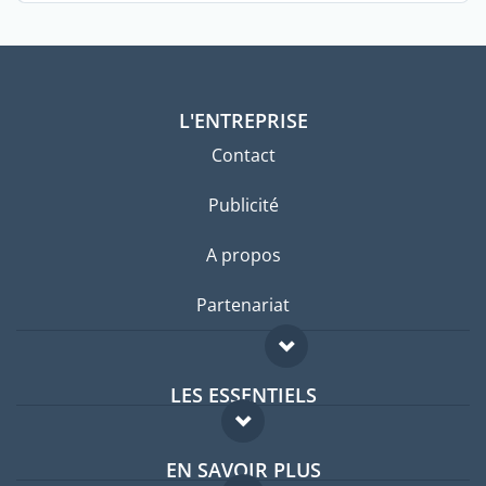
L'ENTREPRISE
Contact
Publicité
A propos
Partenariat
LES ESSENTIELS
Forum expatriés
EN SAVOIR PLUS
Guides pays