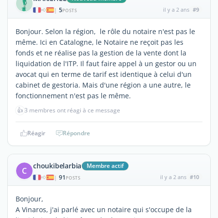
5
il y a 2 ans
#9
|
POSTS
Bonjour. Selon la région, le rôle du notaire n'est pas le
même. Ici en Catalogne, le Notaire ne reçoit pas les
fonds et ne réalise pas la gestion de la vente dont la
liquidation de l'ITP. Il faut faire appel à un gestor ou un
avocat qui en terme de tarif est identique à celui d'un
cabinet de gestoria. Mais d'une région a une autre, le
fonctionnement n'est pas le même.
👍
3 membres ont réagi à ce message
Réagir
Répondre
choukibelarbia
Membre actif
C
91
il y a 2 ans
#10
|
POSTS
Bonjour,
A Vinaros, j'ai parlé avec un notaire qui s'occupe de la