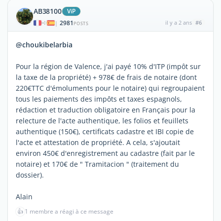
AB38100
ViP
2981
il y a 2 ans
#6
|
POSTS
@choukibelarbia
Pour la région de Valence, j'ai payé 10% d'ITP (impôt sur
la taxe de la propriété) + 978€ de frais de notaire (dont
220€TTC d'émoluments pour le notaire) qui regroupaient
tous les paiements des impôts et taxes espagnols,
rédaction et traduction obligatoire en Français pour la
relecture de l'acte authentique, les folios et feuillets
authentique (150€), certificats cadastre et IBI copie de
l'acte et attestation de propriété. A cela, s'ajoutait
environ 450€ d'enregistrement au cadastre (fait par le
notaire) et 170€ de " Tramitacion " (traitement du
dossier).
Alain
👍
1 membre a réagi à ce message