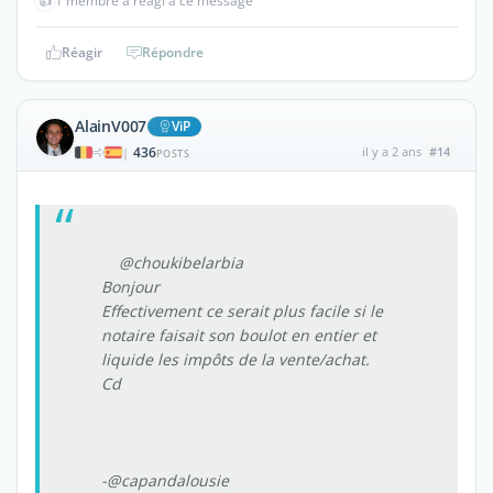
👍
1 membre a réagi à ce message
Réagir
Répondre
AlainV007
ViP
436
il y a 2 ans
#14
|
POSTS
@choukibelarbia
Bonjour
Effectivement ce serait plus facile si le
notaire faisait son boulot en entier et
liquide les impôts de la vente/achat.
Cd
-@capandalousie