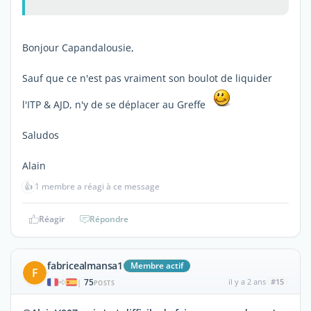
Bonjour Capandalousie,
Sauf que ce n'est pas vraiment son boulot de liquider
l'ITP & AJD, n'y de se déplacer au Greffe
Saludos
Alain
👍
1 membre a réagi à ce message
Réagir
Répondre
fabricealmansa1
Membre actif
F
75
il y a 2 ans
#15
|
POSTS