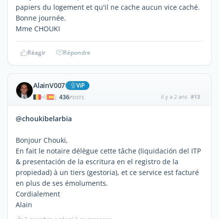
papiers du logement et qu'il ne cache aucun vice caché.
Bonne journée.
Mme CHOUKI
Réagir
Répondre
AlainV007
ViP
436
il y a 2 ans
#13
|
POSTS
@choukibelarbia
Bonjour Chouki,
En fait le notaire délègue cette tâche (liquidación del ITP
& presentación de la escritura en el registro de la
propiedad) à un tiers (gestoria), et ce service est facturé
en plus de ses émoluments.
Cordialement
Alain