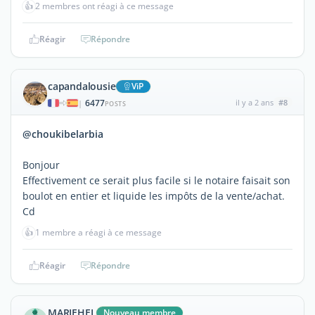
👍
2 membres ont réagi à ce message
Réagir
Répondre
capandalousie
ViP
6477
il y a 2 ans
#8
|
POSTS
@choukibelarbia
Bonjour
Effectivement ce serait plus facile si le notaire faisait son
boulot en entier et liquide les impôts de la vente/achat.
Cd
👍
1 membre a réagi à ce message
Réagir
Répondre
MARIEHEL
Nouveau membre