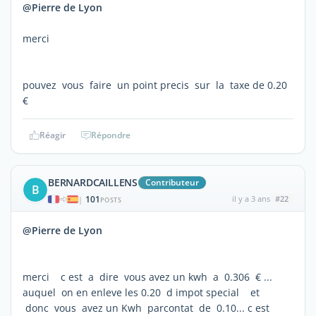
@Pierre de Lyon
merci
pouvez vous faire un point precis sur la taxe de 0.20
€
Réagir
Répondre
BERNARDCAILLENS
Contributeur
B
101
il y a 3 ans
#22
|
POSTS
@Pierre de Lyon
merci c est a dire vous avez un kwh a 0.306 € ...
auquel on en enleve les 0.20 d impot special et
donc vous avez un Kwh parcontat de 0.10... c est