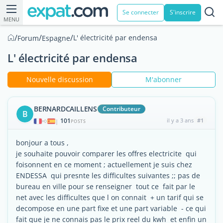
Se connecter
S'inscrire
MENU
/
/
/
L' électricité par endensa
Forum
Espagne
L' électricité par endensa
Nouvelle discussion
M'abonner
BERNARDCAILLENS
Contributeur
B
101
il y a 3 ans
#1
|
POSTS
bonjour a tous ,
je souhaite pouvoir comparer les offres electricite qui
foisonnent en ce moment ; actuellement je suis chez
ENDESSA qui presnte les difficultes suivantes ;; pas de
bureau en ville pour se renseigner tout ce fait par le
net avec les difficultes que l on connait + un tarif qui se
decompose en une part fixe et une part variable - ce qui
fait que je ne connais pas le prix reel du kwh et enfin un