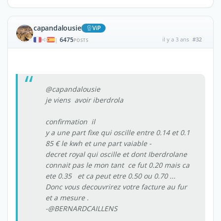
capandalousie
ViP
6475
il y a 3 ans
#32
|
POSTS
@capandalousie
je viens avoir iberdrola
confirmation il
y a une part fixe qui oscille entre 0.14 et 0.1
85 € le kwh et une part vaiable -
decret royal qui oscille et dont Iberdrolane
connait pas le mon tant ce fut 0.20 mais ca
ete 0.35 et ca peut etre 0.50 ou 0.70 ...
Donc vous decouvrirez votre facture au fur
et a mesure .
-@BERNARDCAILLENS