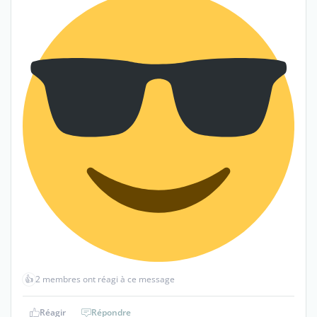
👍
2 membres ont réagi à ce message
Réagir
Répondre