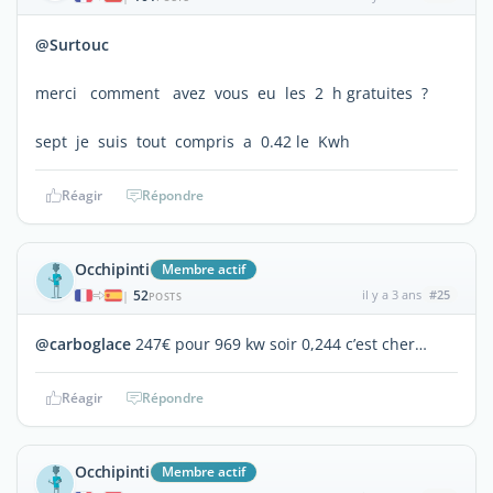
@Surtouc
merci comment avez vous eu les 2 h gratuites ?
sept je suis tout compris a 0.42 le Kwh
Réagir
Répondre
Occhipinti
Membre actif
52
il y a 3 ans
#25
|
POSTS
@carboglace
247€ pour 969 kw soir 0,244 c’est cher…
Réagir
Répondre
Occhipinti
Membre actif