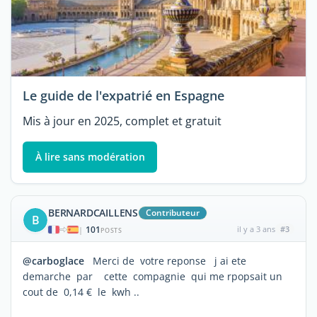
Le guide de l'expatrié en Espagne
Mis à jour en 2025, complet et gratuit
À lire sans modération
BERNARDCAILLENS
Contributeur
B
101
il y a 3 ans
#3
|
POSTS
@carboglace
Merci de votre reponse j ai ete
demarche par cette compagnie qui me rpopsait un
cout de 0,14 € le kwh ..