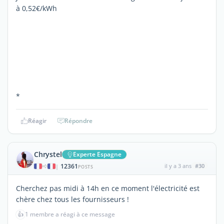
à 0,52€/kWh
*
Réagir
Répondre
Chrystel
Experte Espagne
12361
il y a 3 ans
#30
|
POSTS
Cherchez pas midi à 14h en ce moment l'électricité est
chère chez tous les fournisseurs !
👍
1 membre a réagi à ce message