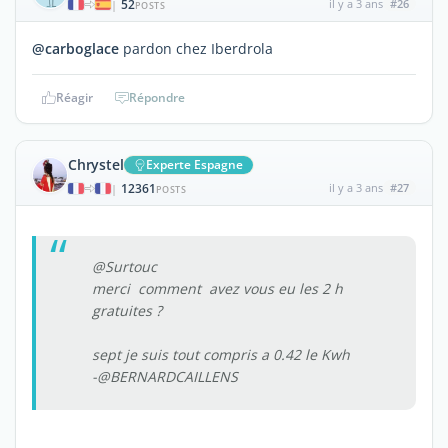
52
il y a 3 ans
#26
|
POSTS
@carboglace
pardon chez Iberdrola
Réagir
Répondre
Chrystel
Experte Espagne
12361
il y a 3 ans
#27
|
POSTS
@Surtouc
merci comment avez vous eu les 2 h
gratuites ?
sept je suis tout compris a 0.42 le Kwh
-@BERNARDCAILLENS