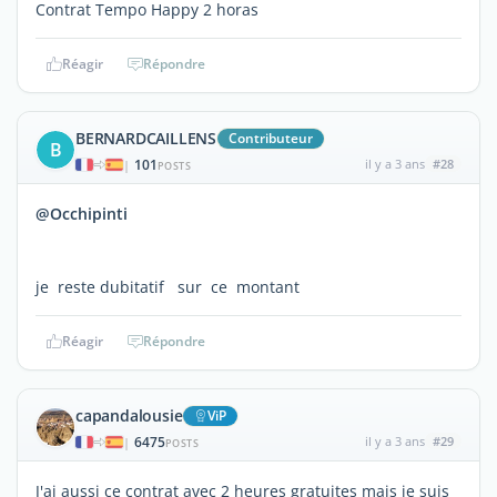
Contrat Tempo Happy 2 horas
Réagir
Répondre
BERNARDCAILLENS
Contributeur
B
101
il y a 3 ans
#28
|
POSTS
@Occhipinti
je reste dubitatif sur ce montant
Réagir
Répondre
capandalousie
ViP
6475
il y a 3 ans
#29
|
POSTS
J'ai aussi ce contrat avec 2 heures gratuites mais je suis