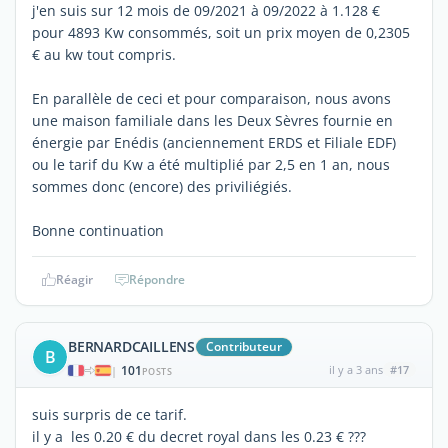
j'en suis sur 12 mois de 09/2021 à 09/2022 à 1.128 €
pour 4893 Kw consommés, soit un prix moyen de 0,2305
€ au kw tout compris.
En parallèle de ceci et pour comparaison, nous avons
une maison familiale dans les Deux Sèvres fournie en
énergie par Enédis (anciennement ERDS et Filiale EDF)
ou le tarif du Kw a été multiplié par 2,5 en 1 an, nous
sommes donc (encore) des priviliégiés.
Bonne continuation
Réagir
Répondre
BERNARDCAILLENS
Contributeur
B
101
il y a 3 ans
#17
|
POSTS
suis surpris de ce tarif.
il y a les 0.20 € du decret royal dans les 0.23 € ???