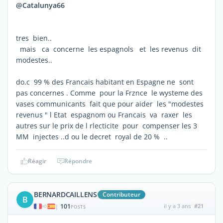
@Catalunya66
tres bien..
mais ca concerne les espagnols et les revenus dit
modestes..
do.c 99 % des Francais habitant en Espagne ne sont
pas concernes . Comme pour la Frznce le wysteme des
vases communicants fait que pour aider les "modestes
revenus " l Etat espagnom ou Francais va raxer les
autres sur le prix de l rlecticite pour compenser les 3
MM injectes ..d ou le decret royal de 20 % ..
Réagir
Répondre
BERNARDCAILLENS
Contributeur
B
101
il y a 3 ans
#21
|
POSTS