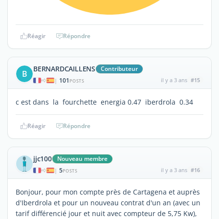
Réagir
Répondre
BERNARDCAILLENS
Contributeur
B
101
il y a 3 ans
#15
|
POSTS
c est dans la fourchette energia 0.47 iberdrola 0.34
Réagir
Répondre
jjc100
Nouveau membre
5
il y a 3 ans
#16
|
POSTS
Bonjour, pour mon compte près de Cartagena et auprès
d'Iberdrola et pour un nouveau contrat d'un an (avec un
tarif différencié jour et nuit avec compteur de 5,75 Kw),