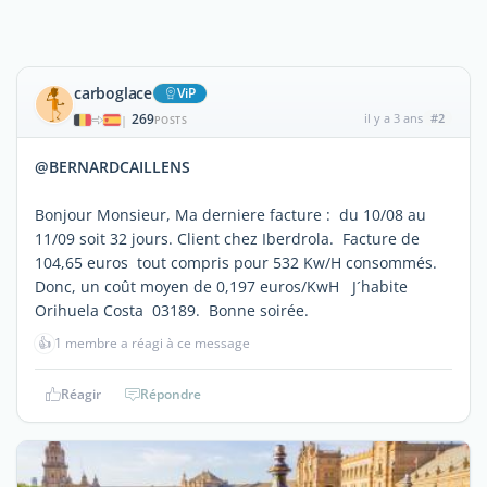
carboglace
ViP
269
il y a 3 ans
#2
|
POSTS
@BERNARDCAILLENS
Bonjour Monsieur, Ma derniere facture : du 10/08 au
11/09 soit 32 jours. Client chez Iberdrola. Facture de
104,65 euros tout compris pour 532 Kw/H consommés.
Donc, un coût moyen de 0,197 euros/KwH J´habite
Orihuela Costa 03189. Bonne soirée.
👍
1 membre a réagi à ce message
Réagir
Répondre