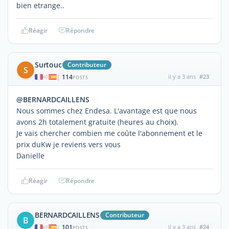
bien etrange..
Réagir
Répondre
Surtouc
Contributeur
S
114
il y a 3 ans
#23
|
POSTS
@BERNARDCAILLENS
Nous sommes chez Endesa. L'avantage est que nous
avons 2h totalement gratuite (heures au choix).
Je vais chercher combien me coûte l'abonnement et le
prix duKw je reviens vers vous
Danielle
Réagir
Répondre
BERNARDCAILLENS
Contributeur
B
101
il y a 3 ans
#24
|
POSTS