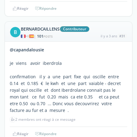
Réagir
Répondre
BERNARDCAILLENS
Contributeur
B
101
il y a 3 ans
#31
|
POSTS
@capandalousie
je viens avoir iberdrola
confirmation il y a une part fixe qui oscille entre
0.14 et 0.185 € le kwh et une part vaiable - decret
royal qui oscille et dont Iberdrolane connait pas le
mon tant ce fut 0.20 mais ca ete 0.35 et ca peut
etre 0.50 ou 0.70 ... Donc vous decouvrirez votre
facture au fur et a mesure .
👍
2 membres ont réagi à ce message
Réagir
Répondre