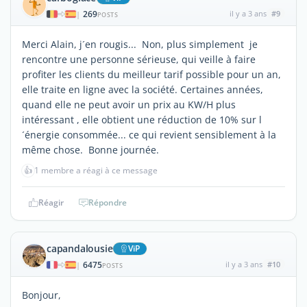
269
il y a 3 ans
#9
|
POSTS
Merci Alain, j´en rougis... Non, plus simplement je
rencontre une personne sérieuse, qui veille à faire
profiter les clients du meilleur tarif possible pour un an,
elle traite en ligne avec la société. Certaines années,
quand elle ne peut avoir un prix au KW/H plus
intéressant , elle obtient une réduction de 10% sur l
´énergie consommée... ce qui revient sensiblement à la
même chose. Bonne journée.
👍
1 membre a réagi à ce message
Réagir
Répondre
capandalousie
ViP
6475
il y a 3 ans
#10
|
POSTS
Bonjour,