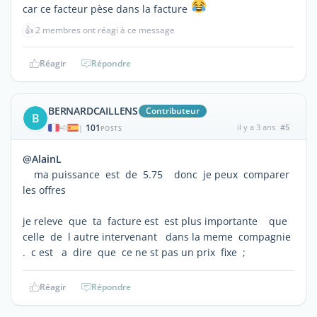
car ce facteur pèse dans la facture
👍
2 membres ont réagi à ce message
Réagir
Répondre
BERNARDCAILLENS
Contributeur
B
101
il y a 3 ans
#5
|
POSTS
@AlainL
ma puissance est de 5.75 donc je peux comparer
les offres
je releve que ta facture est est plus importante que
celle de l autre intervenant dans la meme compagnie
. c est a dire que ce ne st pas un prix fixe ;
Réagir
Répondre