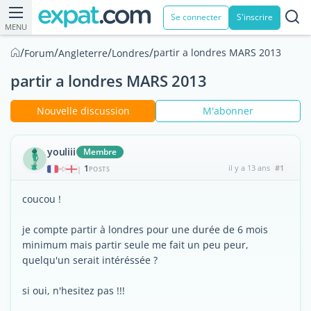
Se connecter
S'inscrire
MENU
/
/
/
/
partir a londres MARS 2013
Forum
Angleterre
Londres
partir a londres MARS 2013
Nouvelle discussion
M'abonner
youliii
Membre
1
il y a 13 ans
#1
|
POSTS
coucou !
je compte partir à londres pour une durée de 6 mois
minimum mais partir seule me fait un peu peur,
quelqu'un serait intéréssée ?
si oui, n'hesitez pas !!!