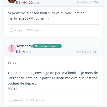
20
il y a 13 ans
#30
|
POSTS
tu peux me filer ton mail si tu ve ou voici lemien
martinette007@hotmail.fr
Réagir
Répondre
swanneey
Nouveau membre
7
il y a 13 ans
#31
|
POSTS
Salut
Tout comme toi j'envisage de partir à londres,je mets de
l'argent de côté pour partir.Peux-tu me dire quel est ton
budget de départ.
Merci.
Réagir
Répondre