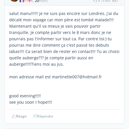
20
il y a 13 ans
#27
|
POSTS
salut manu!!!!!! je ne suis pas encore sur Londres, j'ai du
décalé mon voyage car mon père est tombé malade!!!!
Maintenant qu'il va mieux je vais pouvoir partir
tranquille. Je compte partir vers le 8 mars donc je ne
pourrais pas t'informer sur tout ca. Par contre toi:) tu
pourras me dire comment ça c'est passé tes debuts
labas!!!! Ca serait bien de rester en contact!!! Tu as choisi
quelle auberge??? Je compte partir aussi en
auberge!!!!!Tiens moi au jus.
mon adresse mail est martinette007@hotmail.fr
good evening!!!!!
see you soon I hope!!!!
Réagir
Répondre