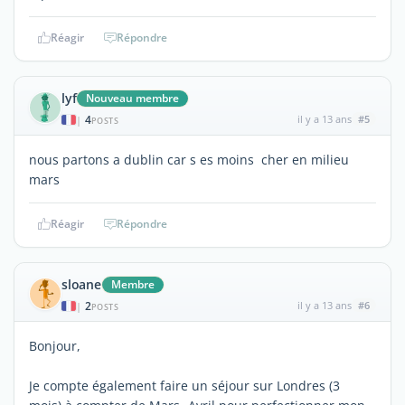
Réagir
Répondre
lyf
Nouveau membre
4
il y a 13 ans
#5
|
POSTS
nous partons a dublin car s es moins cher en milieu
mars
Réagir
Répondre
sloane
Membre
2
il y a 13 ans
#6
|
POSTS
Bonjour,
Je compte également faire un séjour sur Londres (3