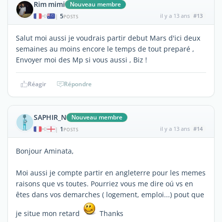
Rim mimi
Nouveau membre
5
il y a 13 ans
#13
|
POSTS
Salut moi aussi je voudrais partir debut Mars d'ici deux
semaines au moins encore le temps de tout preparé ,
Envoyer moi des Mp si vous aussi , Biz !
Réagir
Répondre
SAPHIR_N
Nouveau membre
1
il y a 13 ans
#14
|
POSTS
Bonjour Aminata,
Moi aussi je compte partir en angleterre pour les memes
raisons que vs toutes. Pourriez vous me dire oú vs en
êtes dans vos demarches ( logement, emploi...) pout que
je situe mon retard
Thanks