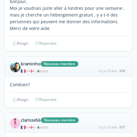
bonjour,
Moi je voudrais juste aller à londres pour une semaine ,
mais je cherche un hébergement gratuit , y a t-il des
personnes qui peuvent me donner des informations.
Merci de votre aide
Réagir
Répondre
kraminho
Nouveau membre
4
il y a 13 ans
#36
|
POSTS
Combien?
Réagir
Répondre
clarisse56
Nouveau membre
4
il y a 13 ans
#37
|
POSTS