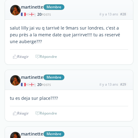
martinette
Membre
20
il y a 13 ans
#28
|
POSTS
salut lilly jai vu q tarrivé le 9mars sur londres, c'est a
peu près a la meme date que jarrirve!!!! tu as reservé
une auberge???
Réagir
Répondre
martinette
Membre
20
il y a 13 ans
#29
|
POSTS
tu es deja sur place????
Réagir
Répondre
martinette
Membre