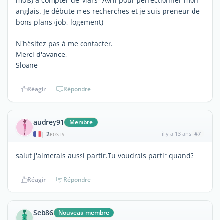
mois) à compter de Mars- Avril pour perfectionner mon
anglais. Je débute mes recherches et je suis preneur de
bons plans (job, logement)
N'hésitez pas à me contacter.
Merci d'avance,
Sloane
Réagir
Répondre
audrey91
Membre
2
il y a 13 ans
#7
|
POSTS
salut j'aimerais aussi partir.Tu voudrais partir quand?
Réagir
Répondre
Seb86
Nouveau membre