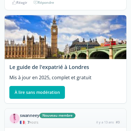
Réagir
Répondre
Le guide de l'expatrié à Londres
Mis à jour en 2025, complet et gratuit
À lire sans modération
swanneey
Nouveau membre
7
il y a 13 ans
#3
|
POSTS