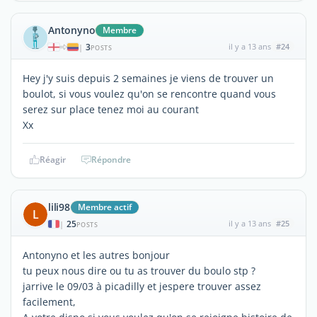
Antonyno
Membre
3
il y a 13 ans
#24
|
POSTS
Hey j'y suis depuis 2 semaines je viens de trouver un
boulot, si vous voulez qu'on se rencontre quand vous
serez sur place tenez moi au courant
Xx
Réagir
Répondre
lili98
Membre actif
L
25
il y a 13 ans
#25
|
POSTS
Antonyno et les autres bonjour
tu peux nous dire ou tu as trouver du boulo stp ?
jarrive le 09/03 à picadilly et jespere trouver assez
facilement,