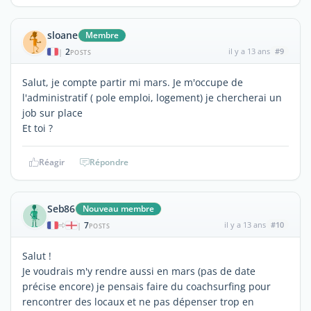
sloane
Membre
2
il y a 13 ans
#9
|
POSTS
Salut, je compte partir mi mars. Je m'occupe de
l'administratif ( pole emploi, logement) je chercherai un
job sur place
Et toi ?
Réagir
Répondre
Seb86
Nouveau membre
7
il y a 13 ans
#10
|
POSTS
Salut !
Je voudrais m'y rendre aussi en mars (pas de date
précise encore) je pensais faire du coachsurfing pour
rencontrer des locaux et ne pas dépenser trop en