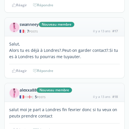
Réagir
Répondre
swanneey
Nouveau membre
7
il y a 13 ans
#17
|
POSTS
Salut,
Alors tu es déjà à Londres?.Peut-on garder contact?.Si tu
es à Londres tu pourras me tuyauter.
Réagir
Répondre
alexxa88
Nouveau membre
5
il y a 13 ans
#18
|
POSTS
salut moi je part a Londres fin fevrier donc si tu veux on
peutx prendre contact