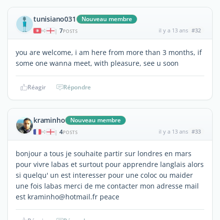
tunisiano031
Nouveau membre
7
il y a 13 ans
#32
|
POSTS
you are welcome, i am here from more than 3 months, if
some one wanna meet, with pleasure, see u soon
Réagir
Répondre
kraminho
Nouveau membre
4
il y a 13 ans
#33
|
POSTS
bonjour a tous je souhaite partir sur londres en mars
pour vivre labas et surtout pour apprendre langlais alors
si quelqu' un est interesser pour une coloc ou maider
une fois labas merci de me contacter mon adresse mail
est kraminho@hotmail.fr peace