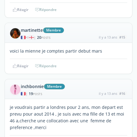
Réagir
Répondre
martinette
Membre
20
il y a 13 ans
#15
|
POSTS
voici la mienne je comptes partir debut mars
Réagir
Répondre
inchbonnie
Membre
19
il y a 13 ans
#16
|
POSTS
je voudrais partir a londres pour 2 ans, mon depart est
prevu pour aout 2014 , je suis avec ma fille de 13 et moi
46 a,cherche une collocation avec une femme de
preference ,merci