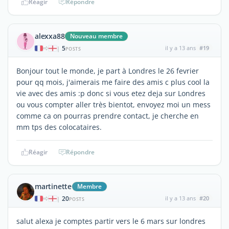
Réagir
Répondre
alexxa88
Nouveau membre
5
il y a 13 ans
#19
|
POSTS
Bonjour tout le monde, je part à Londres le 26 fevrier
pour qq mois, j'aimerais me faire des amis c plus cool la
vie avec des amis :p donc si vous etez deja sur Londres
ou vous compter aller très bientot, envoyez moi un mess
comme ca on pourras prendre contact, je cherche en
mm tps des colocataires.
Réagir
Répondre
martinette
Membre
20
il y a 13 ans
#20
|
POSTS
salut alexa je comptes partir vers le 6 mars sur londres