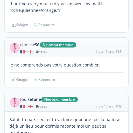
thank you very much to your answer. my mail is
roche.julienne@orange.fr
Réagir
Répondre
clarisse56
Nouveau membre
4
il y a 13 ans
#38
|
POSTS
je ne comprends pas votre question combien
Réagir
Répondre
louisetane
Nouveau membre
9
il y a 13 ans
#39
|
POSTS
Salut, tu pars seul et tu va faire quoi une fois la ba tu as
déjà un lieu pour dormis raconte moi un peut sa
m'interesse