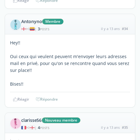
Réagir
Répondre
Antonyno
Membre
3
il y a 13 ans
#34
|
POSTS
Hey!!
Oui ceux qui veulent peuvent m'envoyer leurs adresses
mail en privé, pour qu'on se rencontre quand vous serez
sur place!!
Bises!!
Réagir
Répondre
clarisse56
Nouveau membre
4
il y a 13 ans
#35
|
POSTS