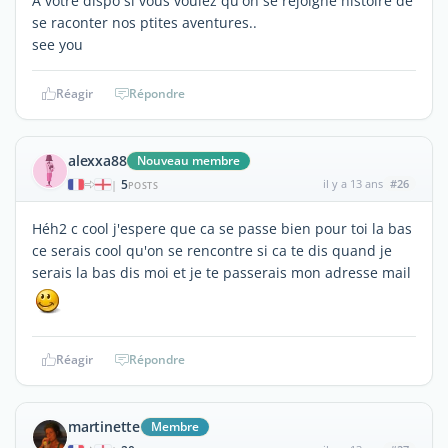
A votre dispo si vous voulez qu'on se rejoigne histoire de
se raconter nos ptites aventures..
see you
Réagir
Répondre
alexxa88
Nouveau membre
5
il y a 13 ans
#26
|
POSTS
Héh2 c cool j'espere que ca se passe bien pour toi la bas
ce serais cool qu'on se rencontre si ca te dis quand je
serais la bas dis moi et je te passerais mon adresse mail
Réagir
Répondre
martinette
Membre