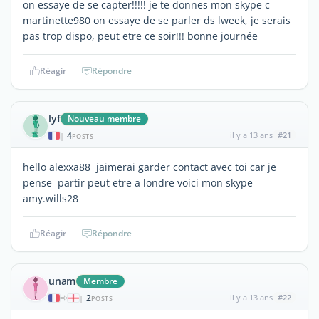
on essaye de se capter!!!!! je te donnes mon skype c
martinette980 on essaye de se parler ds lweek, je serais
pas trop dispo, peut etre ce soir!!! bonne journée
Réagir
Répondre
lyf
Nouveau membre
4
il y a 13 ans
#21
|
POSTS
hello alexxa88 jaimerai garder contact avec toi car je
pense partir peut etre a londre voici mon skype
amy.wills28
Réagir
Répondre
unam
Membre
2
il y a 13 ans
#22
|
POSTS