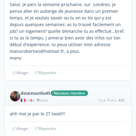
Salut, je pars la semaine prochaine, sur Londres, je
pense aller en auberge de jeunesse dans un premier
temps, et je voulais savoir ou tu en es toi qui y est
depuis quelques semaines: as tu trouvé facilement un
job? un logement? quelle démarche tu as effectué...bref,
si tu as le temps, j aimerai bien avoir des infos sur ton
début d'expérience, tu peux utiliser mon adresse:
manuroberties@hotmail.fr, a plus,
manu
Réagir
Répondre
douceuurdu45
Nouveau membre
7
il y a 13 ans
#23
|
POSTS
ahh moi je par le 27 loool!!!
Réagir
Répondre