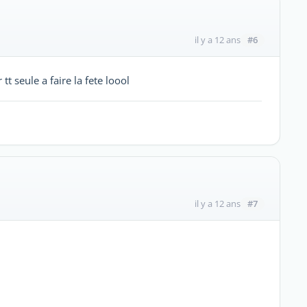
#6
il y a 12 ans
tt seule a faire la fete loool
#7
il y a 12 ans