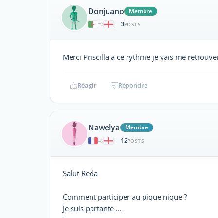
Donjuano
Membre
3
|
POSTS
Merci Priscilla a ce rythme je vais me retrouver 
Réagir
Répondre
Nawelya
Membre
12
|
POSTS
Salut Reda
Comment participer au pique nique ?
Je suis partante ...