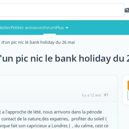
bilier
Petites annonces
Forum
Plus
Événements
 d'un pic nic le bank holiday du 26 mai
Membres
un pic nic le bank holiday du
Photos
#1
il y a 12 ans
a l'approche de lété, nous arrivons dans la période
contact de la nature,des expatries, profiter du soleil (
ue fait son capricieux a Londres ) , du calme, cest ce