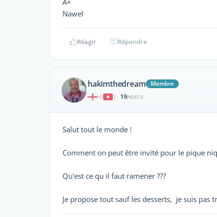
A+
Nawel
Réagir
Répondre
hakimthedream
Membre
19
|
POSTS
Salut tout le monde !
Comment on peut être invité pour le pique niq
Qu'est ce qu il faut ramener ???
Je propose tout sauf les desserts, je suis pas t