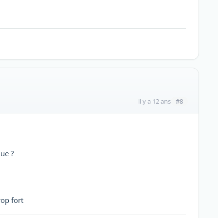
#8
il y a 12 ans
ue ?
rop fort