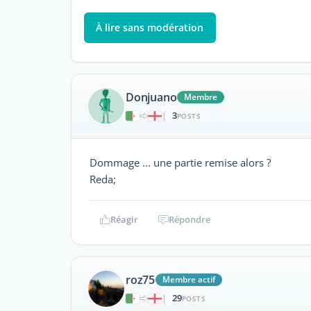
À lire sans modération
Donjuano
Membre
3
|
POSTS
Dommage ... une partie remise alors ?
Reda;
Réagir
Répondre
roz75
Membre actif
29
|
POSTS