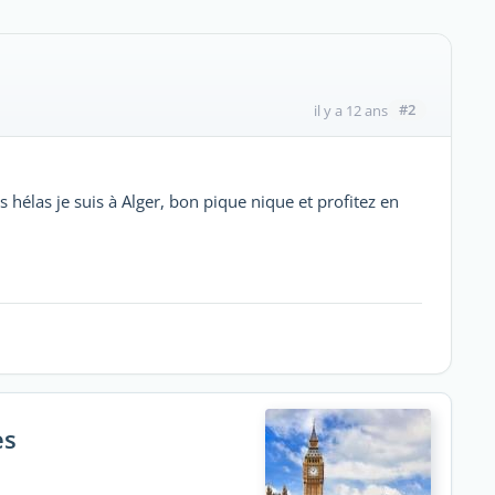
#2
il y a 12 ans
 hélas je suis à Alger, bon pique nique et profitez en
es