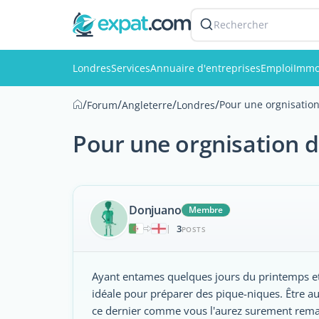
Rechercher
Londres
Services
Annuaire d'entreprises
Emploi
Immo
/
/
/
/
Pour une orgnisation
Forum
Angleterre
Londres
Pour une orgnisation d'
Donjuano
Membre
3
|
POSTS
Ayant entames quelques jours du printemps et 
idéale pour préparer des pique-niques. Être au 
ce dernier comme vous l'aurez surement remarq