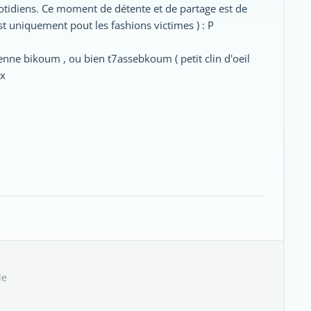
otidiens. Ce moment de détente et de partage est de
st uniquement pout les fashions victimes ) : P
ne bikoum , ou bien t7assebkoum ( petit clin d'oeil
ux
de