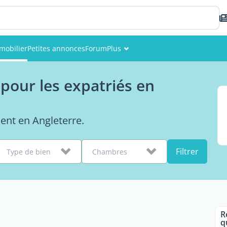
mobilier
Petites annonces
Forum
Plus
Événements
pour les expatriés en
Membres
Photos
ent en Angleterre.
Filtrer
Type de bien
Chambres
R
q