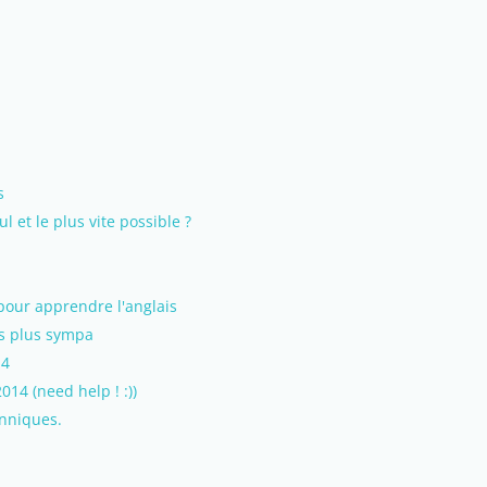
s
 et le plus vite possible ?
 pour apprendre l'anglais
les plus sympa
14
014 (need help ! :))
anniques.