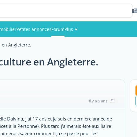
mobilier
Petites annonces
Forum
Plus
Événements
e en Angleterre.
Membres
iculture en Angleterre.
Photos
#1
il y a 5 ans
lle Dalvina, j’ai 17 ans et je suis en dernière année de
s à la Personne). Plus tard j’aimerais être auxiliaire
j’aimerais savoir comment ça se passe pour les