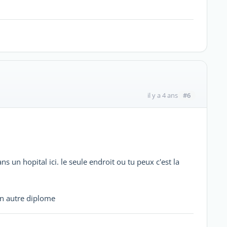
#6
il y a 4 ans
s un hopital ici. le seule endroit ou tu peux c'est la
a un autre diplome