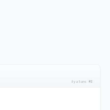
#2
il y a 5 ans