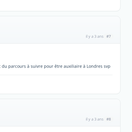
#7
il y a 3 ans
 du parcours à suivre pour être auxiliaire à Londres svp
#8
il y a 3 ans