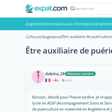
Rechercher
Angleterre
Services
Annuaire d'entreprises
Emploi
Im
/
/
/
Être auxiliaire de puéricultur
Forum
Angleterre
Être auxiliaire de puér
dalvina_28
Nouveau membre
5
|
POSTS
Bonsoir, désolé pour l’heure tardive. Je m’appe
lycée en ASSP (Accompagnement Soins et Service
de puériculture en maternité en Angleterre et 