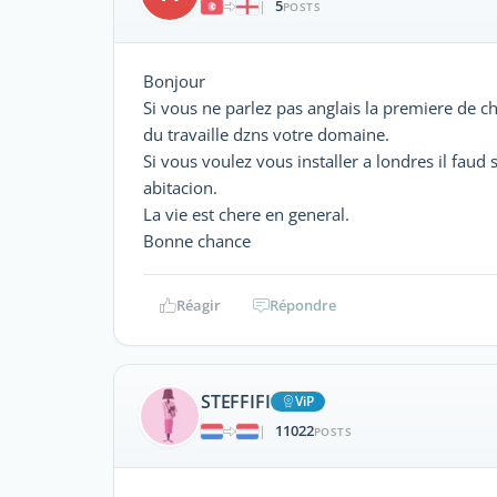
5
|
POSTS
Bonjour
Si vous ne parlez pas anglais la premiere de ch
du travaille dzns votre domaine.
Si vous voulez vous installer a londres il faud
abitacion.
La vie est chere en general.
Bonne chance
Réagir
Répondre
STEFFIFI
ViP
11022
|
POSTS