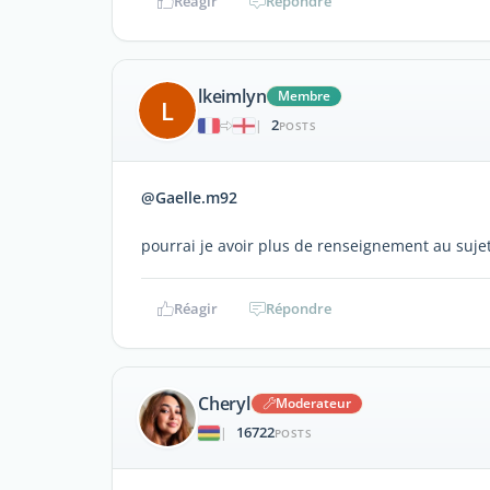
Réagir
Répondre
lkeimlyn
Membre
L
2
|
POSTS
@Gaelle.m92
pourrai je avoir plus de renseignement au sujet
Réagir
Répondre
Cheryl
Moderateur
16722
|
POSTS