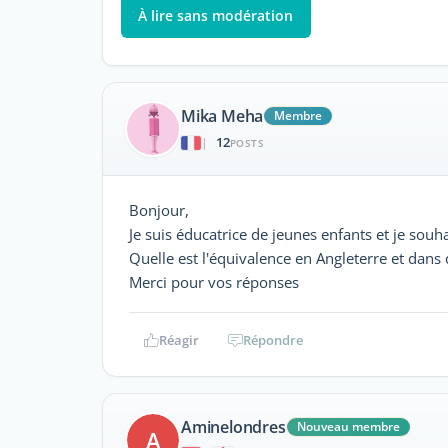
À lire sans modération
Mika Meha
Membre
12
|
POSTS
Bonjour,
Je suis éducatrice de jeunes enfants et je sou
Quelle est l'équivalence en Angleterre et dans q
Merci pour vos réponses
Réagir
Répondre
Aminelondres
Nouveau membre
A