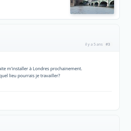
#3
il y a 5 ans
haite m'installer à Londres prochainement.
uel lieu pourrais je travailler?