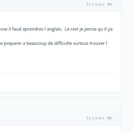
#4
il y a 5 ans
ose il faud aprendres l anglais. Le rest je pense qu il ya
 se preparer a beaucoup de difficulte surtous trouver l
#5
il y a 5 ans