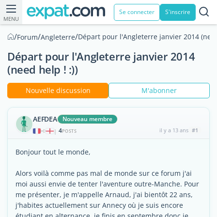
Se connecter
S'inscrire
MENU
/
/
/
Départ pour l'Angleterre janvier 2014 (need 
Forum
Angleterre
Départ pour l'Angleterre janvier 2014
(need help ! :))
Nouvelle discussion
M'abonner
AEFDEA
Nouveau membre
4
il y a 13 ans
#1
|
POSTS
Bonjour tout le monde,
Alors voilà comme pas mal de monde sur ce forum j'ai
moi aussi envie de tenter l'aventure outre-Manche. Pour
me présenter, je m'appelle Arnaud, j'ai bientôt 22 ans,
j'habites actuellement sur Annecy où je suis encore
étudiant en alternance, je finis en septembre donc je