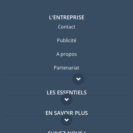
L'ENTREPRISE
Contact
Publicité
A propos
Partenariat
LES ESSENTIELS
Forum expatriés
EN SAVOIR PLUS
Guides pays
FAQ
Offres d'emploi