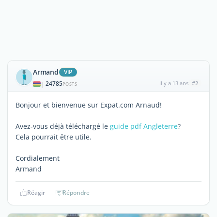
Armand
ViP
24785
il y a 13 ans
#2
|
POSTS
Bonjour et bienvenue sur Expat.com Arnaud!
Avez-vous déjà téléchargé le
guide pdf Angleterre
?
Cela pourrait être utile.
Cordialement
Armand
Réagir
Répondre