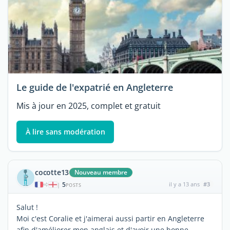
Le guide de l'expatrié en Angleterre
Mis à jour en 2025, complet et gratuit
À lire sans modération
cocotte13
Nouveau membre
5
il y a 13 ans
#3
|
POSTS
Salut !
Moi c'est Coralie et j'aimerai aussi partir en Angleterre
afin d'améliorer mon anglais et d'avoir une bonne