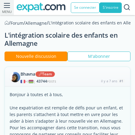
Se connecter
S'inscrire
MENU
/
/
/
L'intégration scolaire des enfants en Alle
Forum
Allemagne
L'intégration scolaire des enfants en
Allemagne
Nouvelle discussion
M'abonner
Bhavna
Team
43744
il y a 7 ans
#1
|
POSTS
Bonjour à toutes et à tous,
Une expatriation est remplie de défis pour un enfant, et
les parents s'attachent à tout mettre en uvre pour les
aider à bien s'adapter à leur nouvelle vie en Allemagne.
Pour les accompagner dans cette transition, nous vous
proposons de partager vos conseils pour faciliter leur