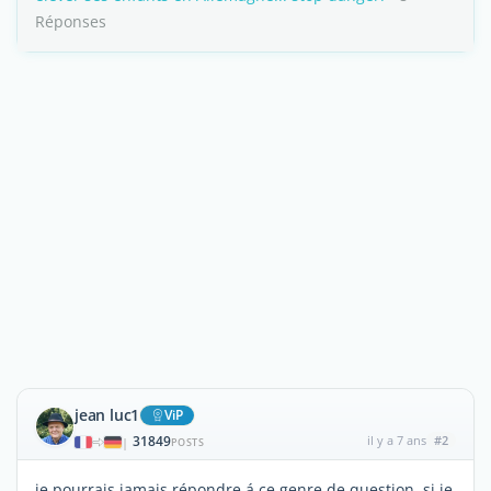
Réponses
jean luc1
ViP
31849
il y a 7 ans
#2
|
POSTS
je pourrais jamais répondre á ce genre de question ,si je