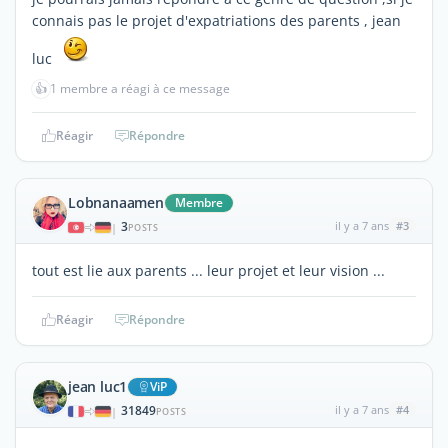
connais pas le projet d'expatriations des parents , jean
luc
👍
1 membre a réagi à ce message
Réagir
Répondre
Lobnanaamen
Membre
3
il y a 7 ans
#3
|
POSTS
tout est lie aux parents ... leur projet et leur vision ...
Réagir
Répondre
jean luc1
ViP
31849
il y a 7 ans
#4
|
POSTS