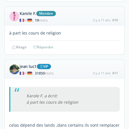
Karole F.
Membre
19
il y a 11 ans
#10
|
POSTS
à part les cours de religion
Réagir
Répondre
jean luc1
ViP
31850
il y a 11 ans
#11
|
POSTS
Karole F. a écrit:
à part les cours de religion
celas dépend des lands ,dans certains ils sont remplacer