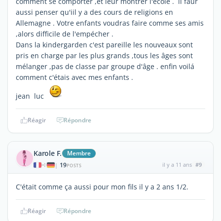
comment se comporter ,et leur montrer l'école . il faur
aussi penser qu'iil y a des cours de religions en
Allemagne . Votre enfants voudras faire comme ses amis
,alors difficile de l'empécher .
Dans la kindergarden c'est pareille les nouveaux sont
pris en charge par les plus grands ,tous les âges sont
mélanger ,pas de classe par groupe d'âge . enfin voilá
comment c'étais avec mes enfants .
jean luc
Réagir
Répondre
Karole F.
Membre
19
il y a 11 ans
#9
|
POSTS
C'était comme ça aussi pour mon fils il y a 2 ans 1/2.
Réagir
Répondre