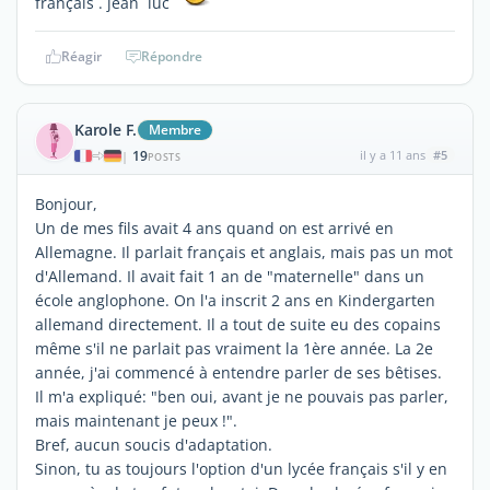
français . jean luc
Réagir
Répondre
Karole F.
Membre
19
il y a 11 ans
#5
|
POSTS
Bonjour,
Un de mes fils avait 4 ans quand on est arrivé en
Allemagne. Il parlait français et anglais, mais pas un mot
d'Allemand. Il avait fait 1 an de "maternelle" dans un
école anglophone. On l'a inscrit 2 ans en Kindergarten
allemand directement. Il a tout de suite eu des copains
même s'il ne parlait pas vraiment la 1ère année. La 2e
année, j'ai commencé à entendre parler de ses bêtises.
Il m'a expliqué: "ben oui, avant je ne pouvais pas parler,
mais maintenant je peux !".
Bref, aucun soucis d'adaptation.
Sinon, tu as toujours l'option d'un lycée français s'il y en