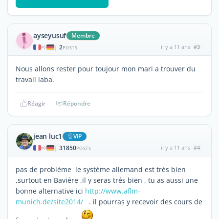
ayseyusuf
Membre
2
il y a 11 ans
#3
|
POSTS
Nous allons rester pour toujour mon mari a trouver du
travail laba.
Réagir
Répondre
jean luc1
ViP
31850
il y a 11 ans
#4
|
POSTS
pas de probléme le systéme allemand est trés bien
,surtout en Baviére ,il y seras trés bien , tu as aussi une
bonne alternative ici
http://www.aflm-
munich.de/site2014/
. il pourras y recevoir des cours de