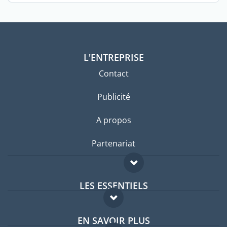
L'ENTREPRISE
Contact
Publicité
A propos
Partenariat
LES ESSENTIELS
Forum expatriés
EN SAVOIR PLUS
Guides pays