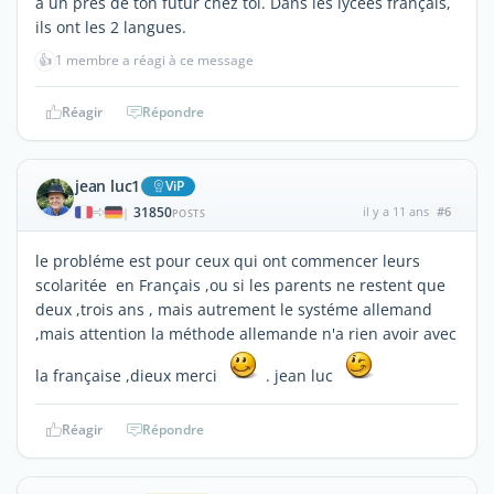
a un près de ton futur chez toi. Dans les lycées français,
ils ont les 2 langues.
👍
1 membre a réagi à ce message
Réagir
Répondre
jean luc1
ViP
31850
il y a 11 ans
#6
|
POSTS
le probléme est pour ceux qui ont commencer leurs
scolaritée en Français ,ou si les parents ne restent que
deux ,trois ans , mais autrement le systéme allemand
,mais attention la méthode allemande n'a rien avoir avec
la française ,dieux merci
. jean luc
Réagir
Répondre