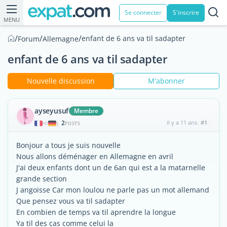
Se connecter
S'inscrire
MENU
/
/
/
enfant de 6 ans va til sadapter
Forum
Allemagne
enfant de 6 ans va til sadapter
Nouvelle discussion
M'abonner
ayseyusuf
Membre
2
il y a 11 ans
#1
|
POSTS
Bonjour a tous je suis nouvelle
Nous allons déménager en Allemagne en avril
J'ai deux enfants dont un de 6an qui est a la matarnelle
grande section
J angoisse Car mon loulou ne parle pas un mot allemand
Que pensez vous va til sadapter
En combien de temps va til aprendre la longue
Ya til des cas comme celui la