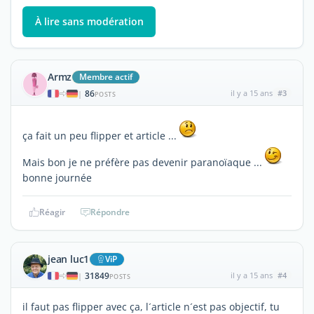
À lire sans modération
Armz
Membre actif
86
il y a 15 ans
#3
|
POSTS
ça fait un peu flipper et article ...
Mais bon je ne préfère pas devenir paranoïaque ...
bonne journée
Réagir
Répondre
jean luc1
ViP
31849
il y a 15 ans
#4
|
POSTS
il faut pas flipper avec ça, l´article n´est pas objectif, tu