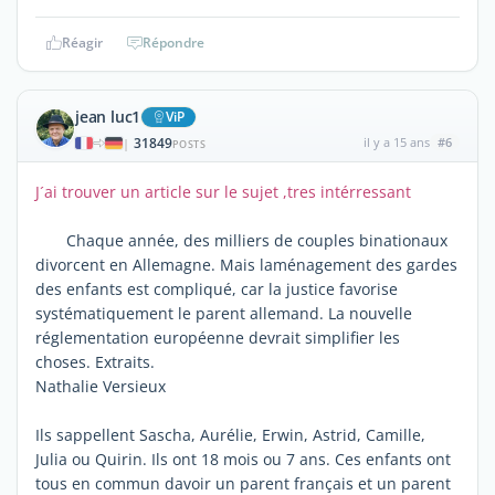
Réagir
Répondre
jean luc1
ViP
31849
il y a 15 ans
#6
|
POSTS
J´ai trouver un article sur le sujet ,tres intérressant
Chaque année, des milliers de couples binationaux
divorcent en Allemagne. Mais laménagement des gardes
des enfants est compliqué, car la justice favorise
systématiquement le parent allemand. La nouvelle
réglementation européenne devrait simplifier les
choses. Extraits.
Nathalie Versieux
Ils sappellent Sascha, Aurélie, Erwin, Astrid, Camille,
Julia ou Quirin. Ils ont 18 mois ou 7 ans. Ces enfants ont
tous en commun davoir un parent français et un parent