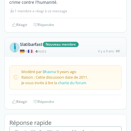
crime contre l'humanité.
👍
1 membre a réagi à ce message
Réagir
Répondre
Slatibarfast
Nouveau membre
4
il y a 9 ans
#9
|
POSTS
Modéré par
Bhavna
9 years ago
Raison : Cette discussion date de 2011.
Je vous invite à lire la
charte du forum
Réagir
Répondre
Réponse rapide