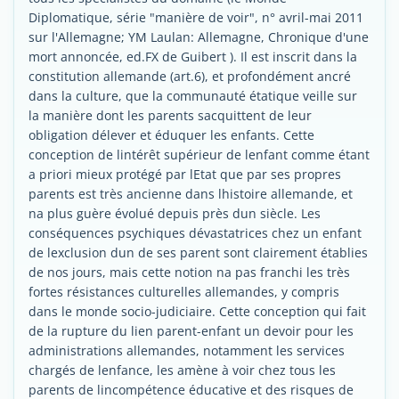
Diplomatique, série "manière de voir", n° avril-mai 2011
sur l'Allemagne; YM Laulan: Allemagne, Chronique d'une
mort annoncée, ed.FX de Guibert ). Il est inscrit dans la
constitution allemande (art.6), et profondément ancré
dans la culture, que la communauté étatique veille sur
la manière dont les parents sacquittent de leur
obligation délever et éduquer les enfants. Cette
conception de lintérêt supérieur de lenfant comme étant
a priori mieux protégé par lEtat que par ses propres
parents est très ancienne dans lhistoire allemande, et
na plus guère évolué depuis près dun siècle. Les
conséquences psychiques dévastatrices chez un enfant
de lexclusion dun de ses parent sont clairement établies
de nos jours, mais cette notion na pas franchi les très
fortes résistances culturelles allemandes, y compris
dans le monde socio-judiciaire. Cette conception qui fait
de la rupture du lien parent-enfant un devoir pour les
administrations allemandes, notamment les services
chargés de lenfance, les amène à voir chez tous les
parents de lincompétence éducative et des risques de