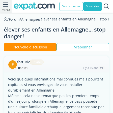
Se connecter
S'inscrire
MENU
/
/
/
élever ses enfants en Allemagne... stop da
Forum
Allemagne
élever ses enfants en Allemagne... stop
danger!
Nouvelle discussion
M'abonner
forturic
Invité
F
0
il y a 15 ans
#1
POSTS
Voici quelques informations mal connues mais pourtant
capitales si vous envisagez de vous installer
durablement en Allemagne.
Même si cela ne se remarque pas les premiers temps
d'un séjour prolongé en Allemagne, ce pays possède
une culture familiale archaïque largement reconnue par
tous les spécialistes du domaine (le Monde