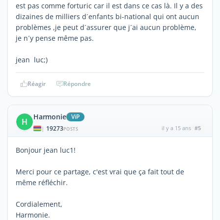
est pas comme forturic car il est dans ce cas là. Il y a des
dizaines de milliers d´enfants bi-national qui ont aucun
problèmes ,je peut d´assurer que j´ai aucun problème,
je n´y pense même pas.
jean luc;)
Réagir
Répondre
Harmonie
ViP
H
19273
il y a 15 ans
#5
|
POSTS
Bonjour jean luc1!
Merci pour ce partage, c'est vrai que ça fait tout de
même réfléchir.
Cordialement,
Harmonie.