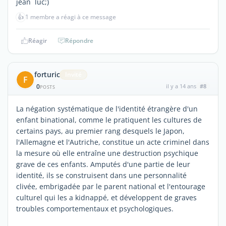
jean luc;)
👍
1 membre a réagi à ce message
Réagir
Répondre
forturic
Invité
F
0
il y a 14 ans
#8
POSTS
La négation systématique de l'identité étrangère d'un
enfant binational, comme le pratiquent les cultures de
certains pays, au premier rang desquels le Japon,
l'Allemagne et l'Autriche, constitue un acte criminel dans
la mesure où elle entraîne une destruction psychique
grave de ces enfants. Amputés d'une partie de leur
identité, ils se construisent dans une personnalité
clivée, embrigadée par le parent national et l'entourage
culturel qui les a kidnappé, et développent de graves
troubles comportementaux et psychologiques.