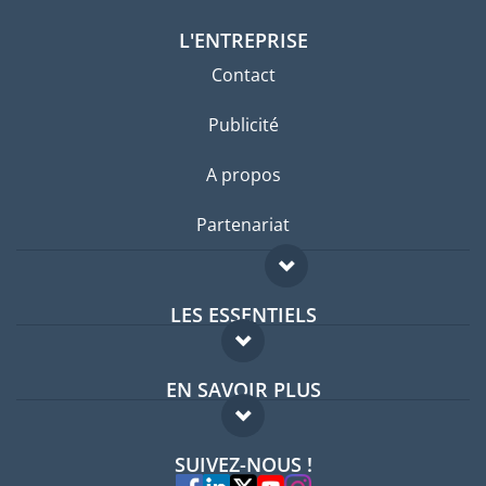
L'ENTREPRISE
Contact
Publicité
A propos
Partenariat
LES ESSENTIELS
Forum expatriés
EN SAVOIR PLUS
Guides pays
FAQ
Offres d'emploi
SUIVEZ-NOUS !
Experts