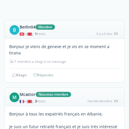
Berlin04
Membre
B
1
il y a 6 ans
#2
|
POSTS
Bonjour je viens de geneve et je vis en se moment a
tirana
👍
1 membre a réagi à ce message
Réagir
Répondre
Mcastor
Nouveau membre
M
3
l'année dernière
#3
|
POSTS
Bonjour à tous les expatriés français en Albanie,
Je suis un futur retraité français et je suis très intéressé