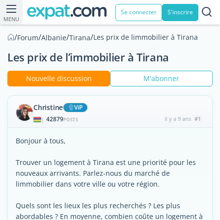
Se connecter
S'inscrire
MENU
/
/
/
/
Les prix de limmobilier à Tirana
Forum
Albanie
Tirana
Les prix de l’immobilier à Tirana
Nouvelle discussion
M'abonner
Christine
ViP
42879
il y a 9 ans
#1
|
POSTS
Bonjour à tous,
Trouver un logement à Tirana est une priorité pour les
nouveaux arrivants. Parlez-nous du marché de
limmobilier dans votre ville ou votre région.
Quels sont les lieux les plus recherchés ? Les plus
abordables ? En moyenne, combien coûte un logement à