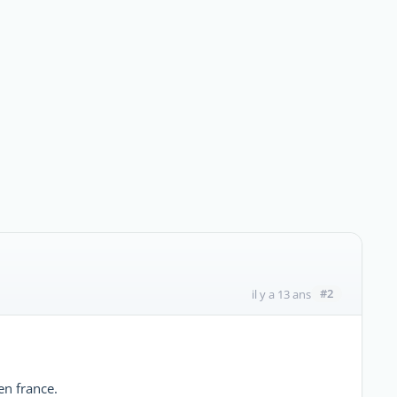
#2
il y a 13 ans
 en france.