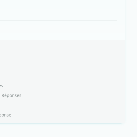
es
4 Réponses
ponse