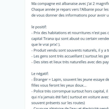
Ma compagne est albanaise avec j'ai 2 magnifiqu
Chaque année je repars vers l'Albanie pour le
de vous donner des informations pour avoir une
le positif:
- Prix des habitations et nourritures n'est pas 
capital Tirana qui sont abusé ou certain ven
que le vrai prix! ).
- Produit vendu sont souvents naturels, il y a 
- Les gens sont très accueillant ( surtout les ge
- Des sites et lieux très naturelles avec des pa
Le négatif:
- Étranger = Lapin, souvent les jeune essaye de
filles vous feront les yeux doux...
- Police très corrompue surtout hors capital,
qui n'a jamais été fait ( surtout en voiture ave
souvent présents sur les routes)
- Coupure aléatoire de l'eau et électricité pen