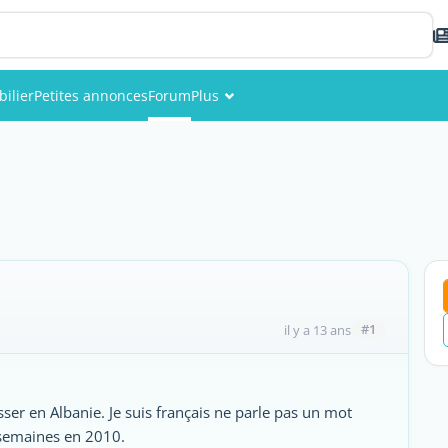
ilier
Petites annonces
Forum
Plus
Événements
Membres
Photos
#1
il y a 13 ans
sser en Albanie. Je suis français ne parle pas un mot
3 semaines en 2010.