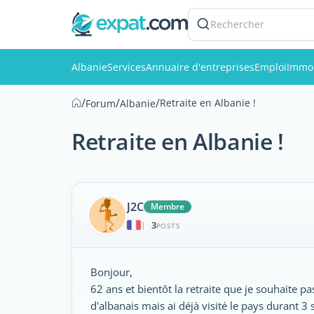
Rechercher
Albanie
Services
Annuaire d'entreprises
Emploi
Immob
/
/
/
Retraite en Albanie !
Forum
Albanie
Retraite en Albanie !
J2C
Membre
3
|
POSTS
Bonjour,
62 ans et bientôt la retraite que je souhaite pa
d'albanais mais ai déjà visité le pays durant 