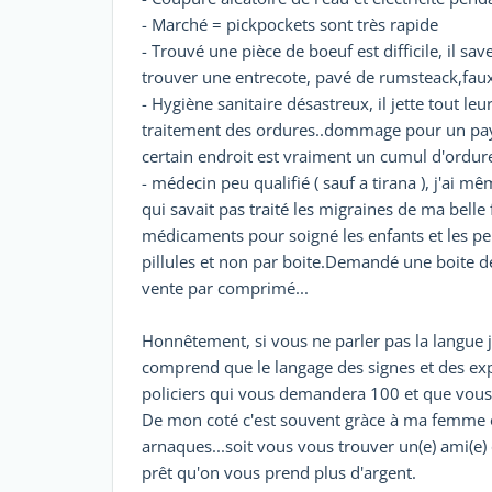
- Marché = pickpockets sont très rapide
- Trouvé une pièce de boeuf est difficile, il s
trouver une entrecote, pavé de rumsteack,faux f
- Hygiène sanitaire désastreux, il jette tout le
traitement des ordures..dommage pour un pays
certain endroit est vraiment un cumul d'ordur
- médecin peu qualifié ( sauf a tirana ), j'ai
qui savait pas traité les migraines de ma bell
médicaments pour soigné les enfants et les p
pillules et non par boite.Demandé une boite d
vente par comprimé...
Honnêtement, si vous ne parler pas la langue je
comprend que le langage des signes et des expr
policiers qui vous demandera 100 et que vou
De mon coté c'est souvent gràce à ma femme ou
arnaques...soit vous vous trouver un(e) ami(e) q
prêt qu'on vous prend plus d'argent.