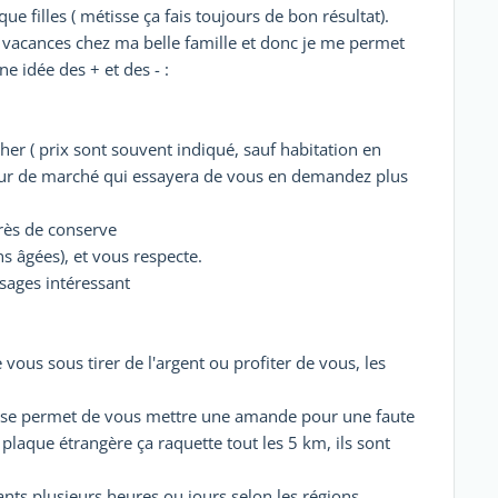
e filles ( métisse ça fais toujours de bon résultat).
s vacances chez ma belle famille et donc je me permet
 idée des + et des - :
cher ( prix sont souvent indiqué, sauf habitation en
deur de marché qui essayera de vous en demandez plus
très de conserve
ns âgées), et vous respecte.
ysages intéressant
 vous sous tirer de l'argent ou profiter de vous, les
 il se permet de vous mettre une amande pour une faute
c plaque étrangère ça raquette tout les 5 km, ils sont
dants plusieurs heures ou jours selon les régions.