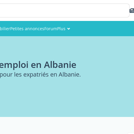
ilier
Petites annonces
Forum
Plus
Événements
Membres
emploi en Albanie
Photos
our les expatriés en Albanie.