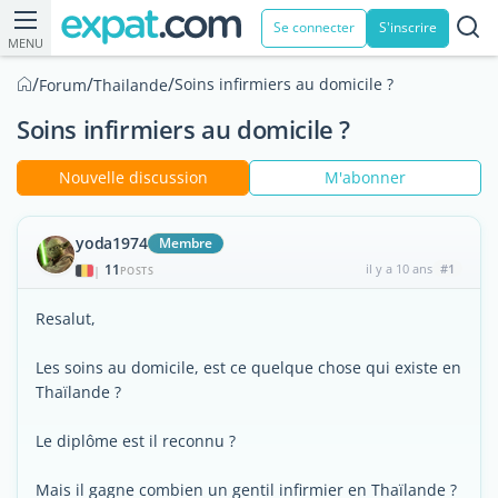
Se connecter
S'inscrire
MENU
/
/
/
Soins infirmiers au domicile ?
Forum
Thailande
Soins infirmiers au domicile ?
Nouvelle discussion
M'abonner
yoda1974
Membre
11
il y a 10 ans
#1
|
POSTS
Resalut,
Les soins au domicile, est ce quelque chose qui existe en
Thaïlande ?
Le diplôme est il reconnu ?
Mais il gagne combien un gentil infirmier en Thaïlande ?