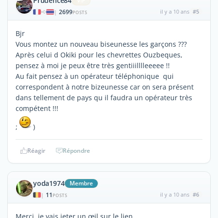
Prudence84
ViP
2699
il y a 10 ans
#5
|
POSTS
Bjr
Vous montez un nouveau biseunesse les garçons ???
Après celui d Okiki pour les chevrettes Ouzbeques,
pensez à moi je peux être très gentiiilllleeeee !!
Au fait pensez à un opérateur téléphonique qui
correspondent à notre bizeunesse car on sera présent
dans tellement de pays qu il faudra un opérateur très
compétent !!!
;
)
Réagir
Répondre
yoda1974
Membre
11
il y a 10 ans
#6
|
POSTS
Merci, je vais jeter un œil sur le lien