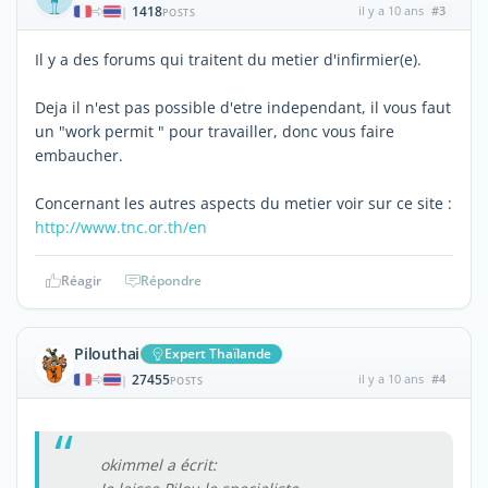
1418
il y a 10 ans
#3
|
POSTS
Il y a des forums qui traitent du metier d'infirmier(e).
Deja il n'est pas possible d'etre independant, il vous faut
un "work permit " pour travailler, donc vous faire
embaucher.
Concernant les autres aspects du metier voir sur ce site :
http://www.tnc.or.th/en
Réagir
Répondre
Pilouthai
Expert Thaïlande
27455
il y a 10 ans
#4
|
POSTS
okimmel a écrit: