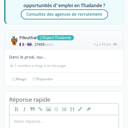
opportunités d''emploi en Thailande ?
Consultez des agences de recrutement
Pilouthai
Expert Thaïlande
27455
il y a 10 ans
#8
|
POSTS
Dans le privé, oui...
👍
1 membre a réagi à ce message
Réagir
Répondre
Réponse rapide