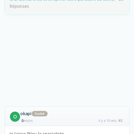
Réponses
okapi
Invité
O
0
il y a 10 ans
#2
POSTS
Je laisse Pilou le specialiste...