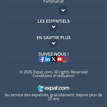
Partenariat
LES ESSENTIELS
Forum expatriés
EN SAVOIR PLUS
Guides pays
FAQ
Offres d'emploi
SUIVEZ-NOUS !
Experts
© 2026 Expat.com, All rights Reserved
Conditions d'utilisation
Au service des expatriés, gratuitement, depuis plus de
20 ans