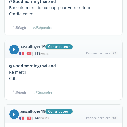
@Goodmorningthailand
Bonsoir, merci beaucoup pour votre retour
Cordialement
Réagir
Répondre
pascalloyer19
Contributeur
P
148
l'année dernière
#7
|
POSTS
@Goodmorningthailand
Re merci
Cdlt
Réagir
Répondre
pascalloyer19
Contributeur
P
148
l'année dernière
#8
|
POSTS