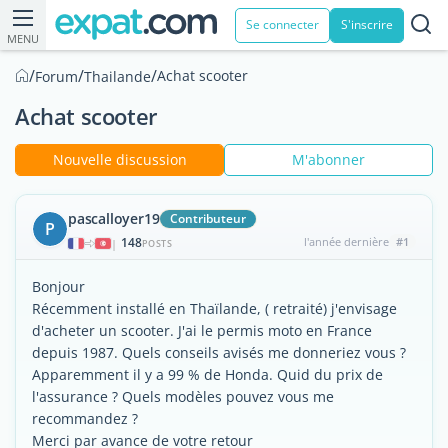
Se connecter
S'inscrire
MENU
/
/
/
Achat scooter
Forum
Thailande
Achat scooter
Nouvelle discussion
M'abonner
pascalloyer19
Contributeur
P
148
l'année dernière
#1
|
POSTS
Bonjour
Récemment installé en Thaïlande, ( retraité) j'envisage
d'acheter un scooter. J'ai le permis moto en France
depuis 1987. Quels conseils avisés me donneriez vous ?
Apparemment il y a 99 % de Honda. Quid du prix de
l'assurance ? Quels modèles pouvez vous me
recommandez ?
Merci par avance de votre retour