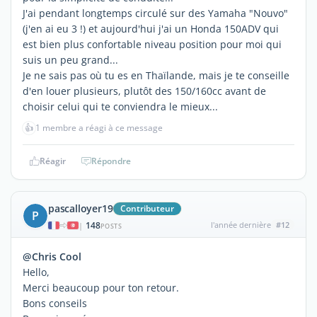
J'ai pendant longtemps circulé sur des Yamaha "Nouvo"
(j'en ai eu 3 !) et aujourd'hui j'ai un Honda 150ADV qui
est bien plus confortable niveau position pour moi qui
suis un peu grand...
Je ne sais pas où tu es en Thaïlande, mais je te conseille
d'en louer plusieurs, plutôt des 150/160cc avant de
choisir celui qui te conviendra le mieux...
👍
1 membre a réagi à ce message
Réagir
Répondre
pascalloyer19
Contributeur
P
148
l'année dernière
#12
|
POSTS
@Chris Cool
Hello,
Merci beaucoup pour ton retour.
Bons conseils