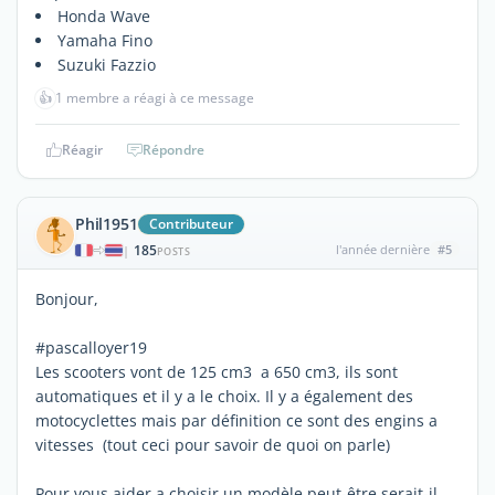
Honda Wave
Yamaha Fino
Suzuki Fazzio
👍
1 membre a réagi à ce message
Réagir
Répondre
Phil1951
Contributeur
185
l'année dernière
#5
|
POSTS
Bonjour,
#pascalloyer19
Les scooters vont de 125 cm3 a 650 cm3, ils sont
automatiques et il y a le choix. Il y a également des
motocyclettes mais par définition ce sont des engins a
vitesses (tout ceci pour savoir de quoi on parle)
Pour vous aider a choisir un modèle peut-être serait-il