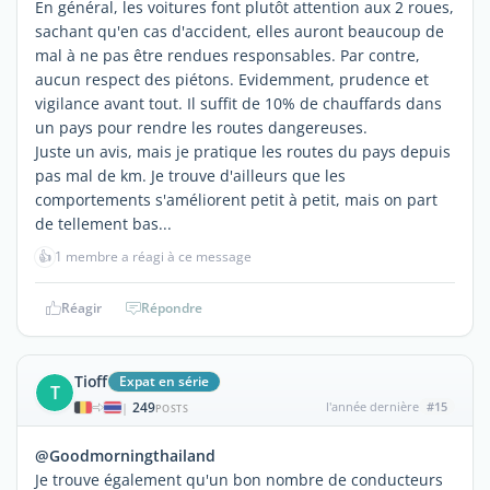
En général, les voitures font plutôt attention aux 2 roues,
sachant qu'en cas d'accident, elles auront beaucoup de
mal à ne pas être rendues responsables. Par contre,
aucun respect des piétons. Evidemment, prudence et
vigilance avant tout. Il suffit de 10% de chauffards dans
un pays pour rendre les routes dangereuses.
Juste un avis, mais je pratique les routes du pays depuis
pas mal de km. Je trouve d'ailleurs que les
comportements s'améliorent petit à petit, mais on part
de tellement bas...
👍
1 membre a réagi à ce message
Réagir
Répondre
Tioff
Expat en série
T
249
l'année dernière
#15
|
POSTS
@Goodmorningthailand
Je trouve également qu'un bon nombre de conducteurs