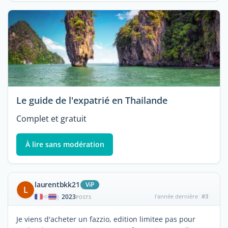
Le guide de l'expatrié en Thailande
Complet et gratuit
À lire sans modération
laurentbkk21
ViP
L
2023
l'année dernière
#3
|
POSTS
Je viens d'acheter un fazzio, edition limitee pas pour