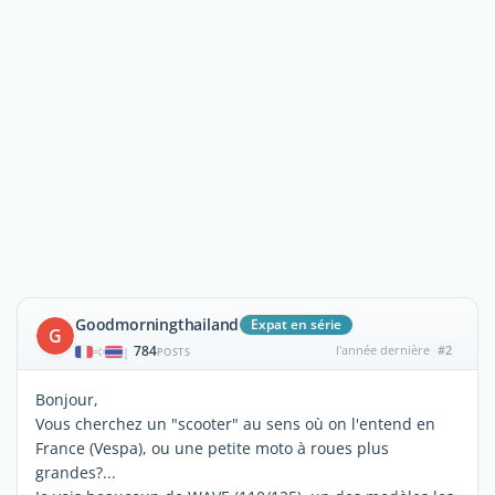
Goodmorningthailand
Expat en série
G
784
l'année dernière
#2
|
POSTS
Bonjour,
Vous cherchez un "scooter" au sens où on l'entend en
France (Vespa), ou une petite moto à roues plus
grandes?...