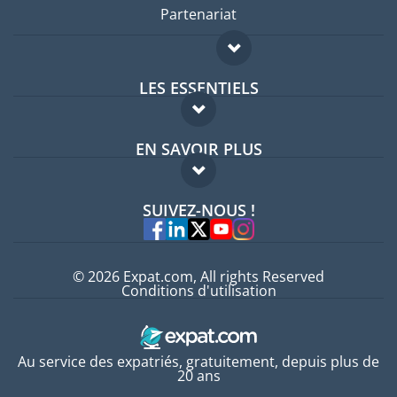
Partenariat
LES ESSENTIELS
Forum expatriés
EN SAVOIR PLUS
Guides pays
FAQ
Offres d'emploi
SUIVEZ-NOUS !
Experts
© 2026 Expat.com, All rights Reserved
Conditions d'utilisation
Au service des expatriés, gratuitement, depuis plus de
20 ans