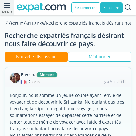
Se connecter
S'inscrire
MENU
/
/
/
Recherche expatriés français désirant nous 
Forum
Sri Lanka
Recherche expatriés français désirant
nous faire découvrir ce pays.
Nouvelle discussion
M'abonner
Pierrina
Membre
2
il y a 9 ans
#1
|
POSTS
Bonjour, nous somme un jeune couple ayant l’envie de
voyager et de découvrir le Sri Lanka. Ne parlant pas très
bien l'anglais (point négatif pour voyager), nous
souhaiterions essayer de dépasser cette barrière et de
tenter tout de même de voyager avec l’aide d’expatriés
français souhaitant nous faire découvrir ce pays.
Nous aimerions partir pour des vacances de deux