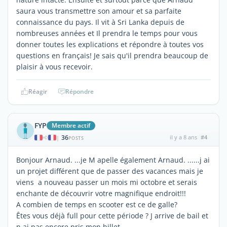
saura vous transmettre son amour et sa parfaite
connaissance du pays. Il vit à Sri Lanka depuis de
nombreuses années et Il prendra le temps pour vous
donner toutes les explications et répondre à toutes vos
questions en français! Je sais qu'il prendra beaucoup de
plaisir à vous recevoir.
Réagir
Répondre
FYP
Membre actif
36
il y a 8 ans
#4
|
POSTS
Bonjour Arnaud. ...je M apelle également Arnaud. ......j ai
un projet différent que de passer des vacances mais je
viens a nouveau passer un mois mi octobre et serais
enchante de découvrir votre magnifique endroit!!!
A combien de temps en scooter est ce de galle?
Êtes vous déjà full pour cette période ? J arrive de bail et
n ai pas encore pris mon billet....