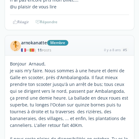
@u plaisir de vous lire
Réagir
Répondre
arnokanatte
Membre
11
il y a 8 ans
#5
|
POSTS
Bonjour Arnaud,
je vais m'y faire. Nous sommes à une heure et demi de
Galle en scooter, prés d'Ambalangoda. Il faut mieux
prendre ton scooter jusqu'à un arrêt de bus; tous ceux
qui se dirigent vers le nord, passent par Ambalangoda,
ça prend une demie heure. La ballade en deux roues est
superbe, tu longes l'Océan sur quinze bornes puis tu
tournes à droite et tu traverses des rizières, des
bananeraies, des villages, ... et enfin, les plantations de
canneliers. L'aller retour fait 40Km.
Il nous reste pleins de disponibilités en octobre. Tu es le