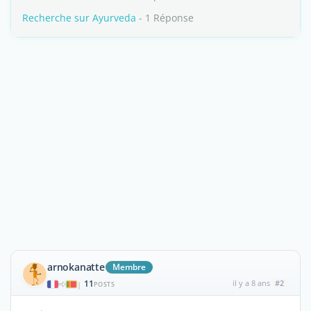
Recherche sur Ayurveda
- 1 Réponse
arnokanatte
Membre
11
il y a 8 ans
#2
|
POSTS