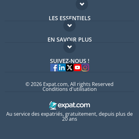
LES ESSENTIELS
Forum expatriés
EN SAVOIR PLUS
Guides pays
FAQ
Offres d'emploi
SUIVEZ-NOUS !
Experts
© 2026 Expat.com, All rights Reserved
Conditions d'utilisation
Au service des expatriés, gratuitement, depuis plus de
20 ans