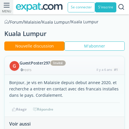
Se connecter
S'inscrire
MENU
/
/
/
/
Kuala Lumpur
Forum
Malaisie
Kuala Lumpur
Kuala Lumpur
Nouvelle discussion
M'abonner
GuestPoster297
Invité
G
0
il y a 6 ans
#1
POSTS
Bonjour, je vis en Malaisie depuis debut annee 2020, et
recherche a entrer en contact avec des francais installes
dans le pays. Cordialement.
Réagir
Répondre
Voir aussi