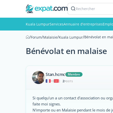
Rechercher
Kuala Lumpur
Services
Annuaire d'entreprises
Emplo
/
/
/
/
Bénévolat en ma
Forum
Malaisie
Kuala Lumpur
Bénévolat en malaise
Stan.hcmc
Membre
2
|
POSTS
Si quelqu'un a un contact d'association ou or
faite moi signes.
N'importe ou en Malaisie pendant le mois de jui