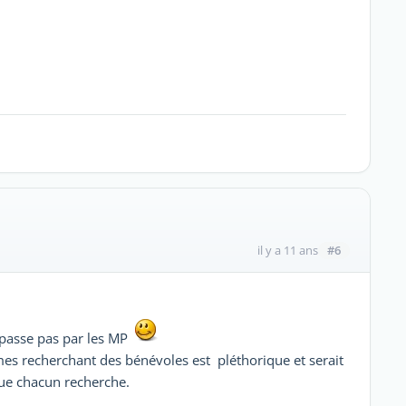
#6
il y a 11 ans
e passe pas par les MP
mes recherchant des bénévoles est pléthorique et serait
que chacun recherche.