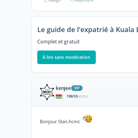
Réagir
Répondre
Le guide de l'expatrié à Kual
Complet et gratuit
À lire sans modération
kenjee
ViP
19610
|
POSTS
Bonjour Stan.hcmc