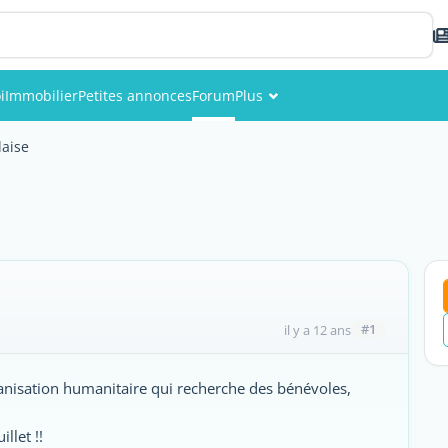
i
Immobilier
Petites annonces
Forum
Plus
Événements
laise
Membres
Photos
#1
il y a 12 ans
ganisation humanitaire qui recherche des bénévoles,
llet !!