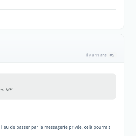
#5
il y a 11 ans
 en MP
 lieu de passer par la messagerie privée, celà pourrait