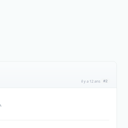
#2
il y a 12 ans
.