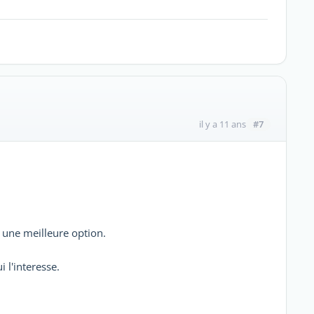
#7
il y a 11 ans
it une meilleure option.
 l'interesse.