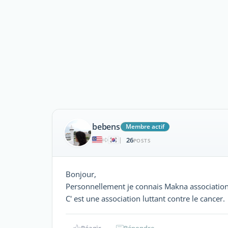
bebens
Membre actif
26
|
POSTS
Bonjour,
Personnellement je connais Makna association
C' est une association luttant contre le cancer.