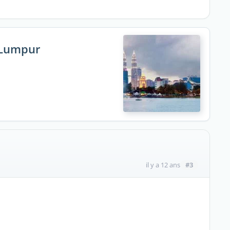
a Lumpur
#3
il y a 12 ans