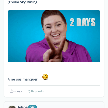
(Troika Sky Dining).
A ne pas manquer !
Réagir
Répondre
Helene
ViP