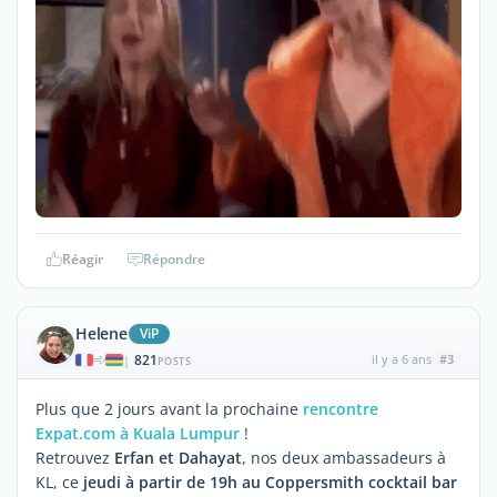
Réagir
Répondre
Helene
ViP
821
il y a 6 ans
#3
|
POSTS
Plus que 2 jours avant la prochaine
rencontre
Expat.com à Kuala Lumpur
!
Retrouvez
Erfan et Dahayat
, nos deux ambassadeurs à
KL, ce
jeudi à partir de 19h au Coppersmith cocktail bar