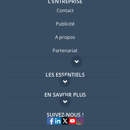
L'ENTREPRISE
Contact
Publicité
A propos
Partenariat
LES ESSENTIELS
Forum expatriés
EN SAVOIR PLUS
Guides pays
FAQ
Offres d'emploi
SUIVEZ-NOUS !
Experts