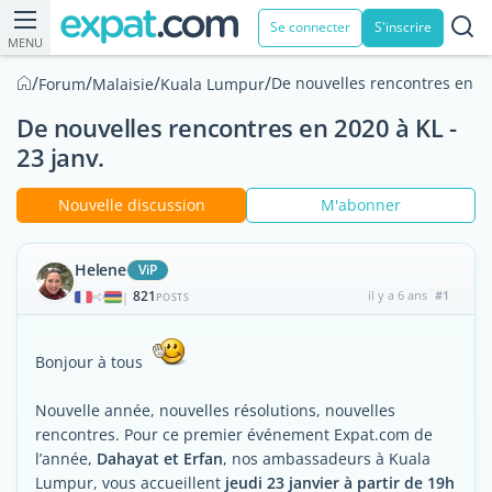
Se connecter
S'inscrire
MENU
/
/
/
/
De nouvelles rencontres en 20
Forum
Malaisie
Kuala Lumpur
De nouvelles rencontres en 2020 à KL -
23 janv.
Nouvelle discussion
M'abonner
Helene
ViP
821
il y a 6 ans
#1
|
POSTS
Bonjour à tous
Nouvelle année, nouvelles résolutions, nouvelles
rencontres. Pour ce premier événement Expat.com de
l’année,
Dahayat et Erfan
, nos ambassadeurs à Kuala
Lumpur, vous accueillent
jeudi 23 janvier à partir de 19h