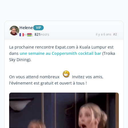
Helene
ViP
821
il y a 6 ans
#2
|
POSTS
La prochaine rencontre Expat.com à Kuala Lumpur est
dans
une semaine au Coppersmith cocktail bar
(Troika
Sky Dining).
On vous attend nombreux
Invitez vos amis,
l'événement est gratuit et ouvert à tous !