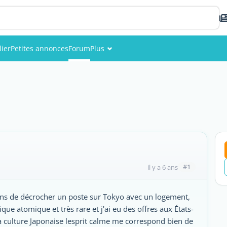
ier
Petites annonces
Forum
Plus
Événements
Membres
Photos
#1
il y a 6 ans
 viens de décrocher un poste sur Tokyo avec un logement,
ue atomique et très rare et j'ai eu des offres aux États-
la culture Japonaise lesprit calme me correspond bien de