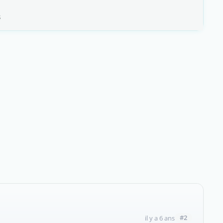
s
#2
il y a 6 ans