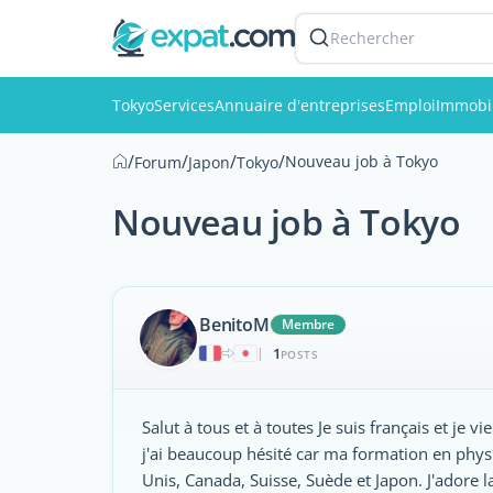
Rechercher
Tokyo
Services
Annuaire d'entreprises
Emploi
Immobil
/
/
/
/
Nouveau job à Tokyo
Forum
Japon
Tokyo
Nouveau job à Tokyo
BenitoM
Membre
1
|
POSTS
Salut à tous et à toutes Je suis français et je
j'ai beaucoup hésité car ma formation en physiq
Unis, Canada, Suisse, Suède et Japon. J'adore 