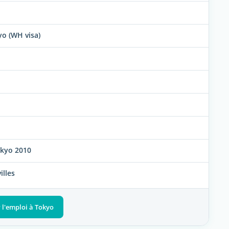
yo (WH visa)
Tokyo 2010
illes
r l'emploi à Tokyo