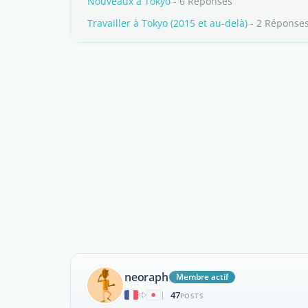
Nouveaux à Tokyo
- 6 Réponses
Travailler à Tokyo (2015 et au-delà)
- 2 Réponse
neoraph
Membre actif
47
|
POSTS