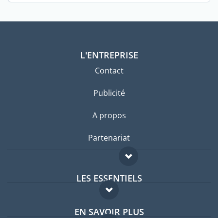
L'ENTREPRISE
Contact
Publicité
A propos
Partenariat
LES ESSENTIELS
Forum expatriés
EN SAVOIR PLUS
Guides pays