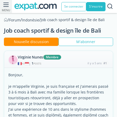
Se connecter
S'inscrire
MENU
/
/
/
Job coach sportif & design île de Bali
Forum
Indonésie
Job coach sportif & design île de Bali
Nouvelle discussion
M'abonner
Virginie Nunes
Membre
1
il y a 5 ans
#1
|
POSTS
Bonjour,
je m'appelle Virginie, je suis française et j'aimerais passé
3 à 6 mois à Bali avec ma famille lorsque les frontières
touristiques réouvriront, déjà y aller en prospection
pour voir si je trouve des opportunités.
J'ai une expérience de 10 ans dans le stylisme (hommes
et femmes, et je suis diplômé), également diplômé coach