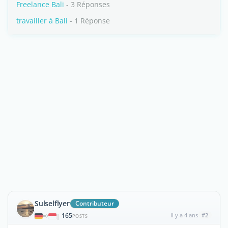
Freelance Bali
- 3 Réponses
travailler à Bali
- 1 Réponse
Sulselflyer
Contributeur
165
il y a 4 ans
#2
|
POSTS