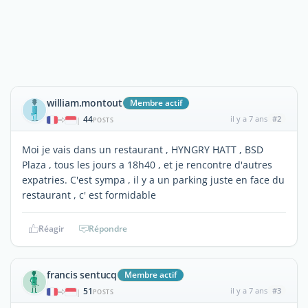
william.montout
Membre actif
44
il y a 7 ans
#2
|
POSTS
Moi je vais dans un restaurant , HYNGRY HATT , BSD
Plaza , tous les jours a 18h40 , et je rencontre d'autres
expatries. C'est sympa , il y a un parking juste en face du
restaurant , c' est formidable
Réagir
Répondre
francis sentucq
Membre actif
51
il y a 7 ans
#3
|
POSTS