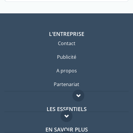
L'ENTREPRISE
Contact
Publicité
A propos
Partenariat
LES ESSENTIELS
Forum expatriés
EN SAVOIR PLUS
Guides pays