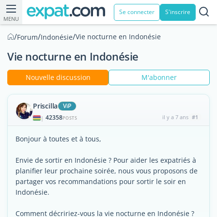
Se connecter
S'inscrire
MENU
/
/
/
Vie nocturne en Indonésie
Forum
Indonésie
Vie nocturne en Indonésie
Nouvelle discussion
M'abonner
Priscilla
ViP
42358
il y a 7 ans
#1
|
POSTS
Bonjour à toutes et à tous,
Envie de sortir en Indonésie ? Pour aider les expatriés à
planifier leur prochaine soirée, nous vous proposons de
partager vos recommandations pour sortir le soir en
Indonésie.
Comment décririez-vous la vie nocturne en Indonésie ?