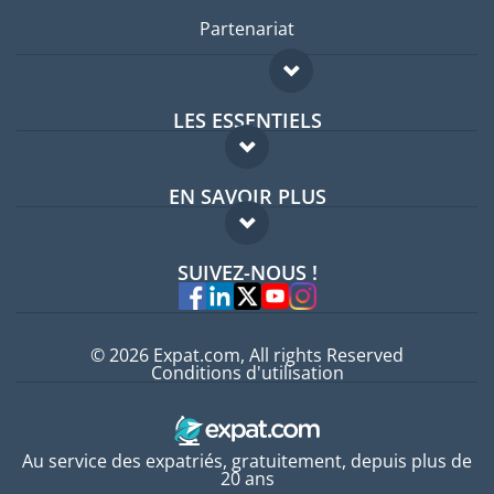
Partenariat
LES ESSENTIELS
Forum expatriés
EN SAVOIR PLUS
Guides pays
FAQ
Offres d'emploi
SUIVEZ-NOUS !
Experts
© 2026 Expat.com, All rights Reserved
Conditions d'utilisation
Au service des expatriés, gratuitement, depuis plus de
20 ans