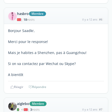
hasbro
Membre
18
il y a 12 ans
#6
|
POSTS
Bonjour Saadkr,
Merci pour le response!
Mais je habites a Shenzhen, pas à Guangzhou!
Si on va contactez par Wechat ou Skype?
A bientôt
Réagir
Répondre
aiglebo
Membre
3
il y a 12 ans
#7
|
POSTS