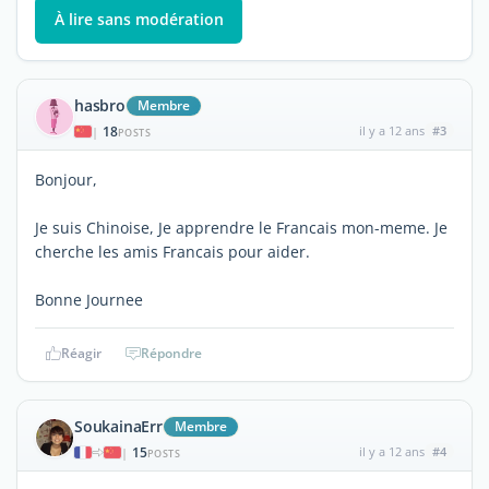
À lire sans modération
hasbro
Membre
18
il y a 12 ans
#3
|
POSTS
Bonjour,
Je suis Chinoise, Je apprendre le Francais mon-meme. Je
cherche les amis Francais pour aider.
Bonne Journee
Réagir
Répondre
SoukainaErr
Membre
15
il y a 12 ans
#4
|
POSTS