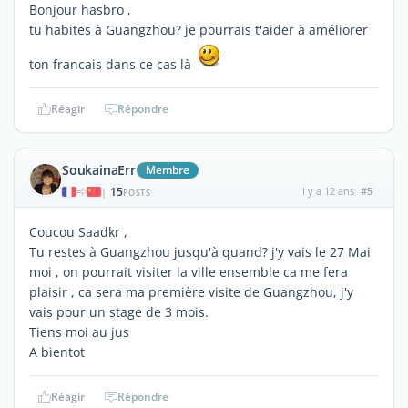
Bonjour hasbro ,
tu habites à Guangzhou? je pourrais t'aider à améliorer
ton francais dans ce cas là
Réagir
Répondre
SoukainaErr
Membre
15
il y a 12 ans
#5
|
POSTS
Coucou Saadkr ,
Tu restes à Guangzhou jusqu'à quand? j'y vais le 27 Mai
moi , on pourrait visiter la ville ensemble ca me fera
plaisir , ca sera ma première visite de Guangzhou, j'y
vais pour un stage de 3 mois.
Tiens moi au jus
A bientot
Réagir
Répondre