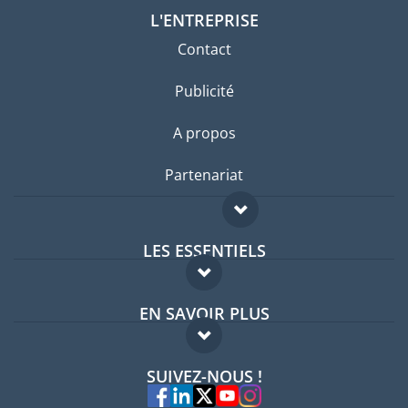
L'ENTREPRISE
Contact
Publicité
A propos
Partenariat
LES ESSENTIELS
Forum expatriés
EN SAVOIR PLUS
Guides pays
FAQ
Offres d'emploi
SUIVEZ-NOUS !
Experts