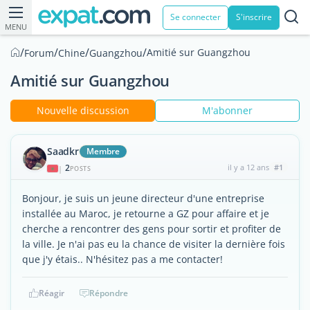
Se connecter
S'inscrire
MENU
/
/
/
/
Amitié sur Guangzhou
Forum
Chine
Guangzhou
Amitié sur Guangzhou
Nouvelle discussion
M'abonner
Saadkr
Membre
2
il y a 12 ans
#1
|
POSTS
Bonjour, je suis un jeune directeur d'une entreprise
installée au Maroc, je retourne a GZ pour affaire et je
cherche a rencontrer des gens pour sortir et profiter de
la ville. Je n'ai pas eu la chance de visiter la dernière fois
que j'y étais.. N'hésitez pas a me contacter!
Réagir
Répondre