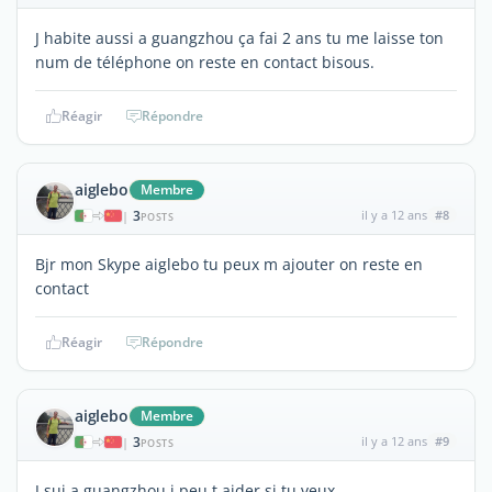
J habite aussi a guangzhou ça fai 2 ans tu me laisse ton
num de téléphone on reste en contact bisous.
Réagir
Répondre
aiglebo
Membre
3
il y a 12 ans
#8
|
POSTS
Bjr mon Skype aiglebo tu peux m ajouter on reste en
contact
Réagir
Répondre
aiglebo
Membre
3
il y a 12 ans
#9
|
POSTS
J sui a guangzhou j peu t aider si tu veux