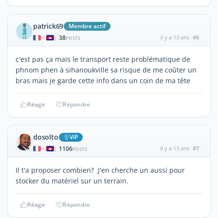
patrick69
Membre actif
38
il y a 13 ans
#6
|
POSTS
c'est pas ça mais le transport reste problématique de
phnom phen à sihanoukville sa risque de me coûter un
bras mais je garde cette info dans un coin de ma tête
Réagir
Répondre
dosolto
ViP
1106
il y a 13 ans
#7
|
POSTS
Il t'a proposer combien? J'en cherche un aussi pour
stocker du matériel sur un terrain.
Réagir
Répondre