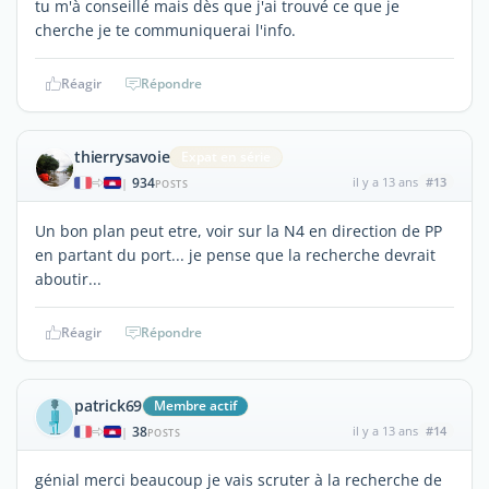
tu m'à conseillé mais dès que j'ai trouvé ce que je
cherche je te communiquerai l'info.
Réagir
Répondre
thierrysavoie
Expat en série
934
il y a 13 ans
#13
|
POSTS
Un bon plan peut etre, voir sur la N4 en direction de PP
en partant du port... je pense que la recherche devrait
aboutir...
Réagir
Répondre
patrick69
Membre actif
38
il y a 13 ans
#14
|
POSTS
génial merci beaucoup je vais scruter à la recherche de