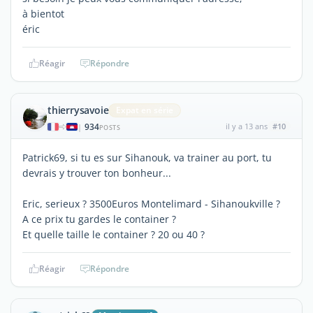
à bientot
éric
Réagir
Répondre
thierrysavoie
Expat en série
934
il y a 13 ans
#10
|
POSTS
Patrick69, si tu es sur Sihanouk, va trainer au port, tu
devrais y trouver ton bonheur...
Eric, serieux ? 3500Euros Montelimard - Sihanoukville ?
A ce prix tu gardes le container ?
Et quelle taille le container ? 20 ou 40 ?
Réagir
Répondre