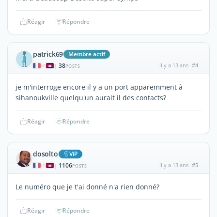
Réagir
Répondre
patrick69
Membre actif
38
il y a 13 ans
#4
|
POSTS
je m'interroge encore il y a un port apparemment à
sihanoukville quelqu'un aurait il des contacts?
Réagir
Répondre
dosolto
ViP
1106
il y a 13 ans
#5
|
POSTS
Le numéro que je t'ai donné n'a rien donné?
Réagir
Répondre