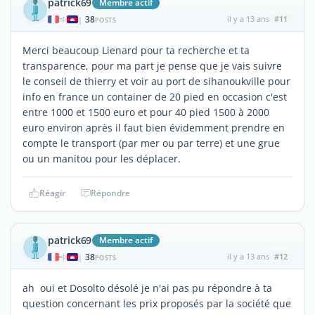
patrick69
Membre actif
38
il y a 13 ans
#11
|
POSTS
Merci beaucoup Lienard pour ta recherche et ta
transparence, pour ma part je pense que je vais suivre
le conseil de thierry et voir au port de sihanoukville pour
info en france un container de 20 pied en occasion c'est
entre 1000 et 1500 euro et pour 40 pied 1500 à 2000
euro environ après il faut bien évidemment prendre en
compte le transport (par mer ou par terre) et une grue
ou un manitou pour les déplacer.
Réagir
Répondre
patrick69
Membre actif
38
il y a 13 ans
#12
|
POSTS
ah oui et Dosolto désolé je n'ai pas pu répondre à ta
question concernant les prix proposés par la société que