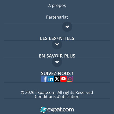
A propos
Partenariat
LES ESSENTIELS
Forum expatriés
EN SAVOIR PLUS
Guides pays
FAQ
Offres d'emploi
SUIVEZ-NOUS !
Experts
© 2026 Expat.com, All rights Reserved
Conditions d'utilisation