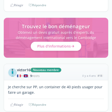
Réagir
Répondre
Trouvez le bon déménageur
Obtenez un devis gratuit auprès d'experts du
déménagement international vers le Cambodge
Plus d'informations
victor16
Nouveau membre
9
il y a 4 ans
#18
|
POSTS
Je cherche sur PP, un container de 40 pieds usager pour
faire un garage.
Réagir
Répondre