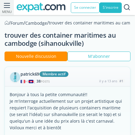
Se connecter
S'inscrire
MENU
/
/
/
trouver des container maritimes au cambo
Forum
Cambodge
trouver des container maritimes au
cambodge (sihanoukville)
Nouvelle discussion
M'abonner
patrick69
Membre actif
38
il y a 13 ans
#1
|
POSTS
Bonjour à tous la petite communauté!!
Je m'interroge actuellement sur un projet artistique qui
requiert l'acquisition de plusieurs containers maritime
(se serait l'idéal) sur sihanoukville (ce serait le top) et si
quelqu'un à une idée du prix alors là c'est carnaval.
Voiloux merci et à bientôt