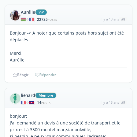
Aurélie
ViP
22735
il y a 13 ans
#8
|
POSTS
Bonjour -> A noter que certains posts hors sujet ont été
déplacés.
Merci,
Aurélie
Réagir
Répondre
lienard
Membre
14
il y a 13 ans
#9
|
POSTS
bonjour;
j'ai demandé un devis à une société de transport et le
prix est à 3500 montelimar,sianoukville;
si besoin je peux vous communiquer l'adresse;