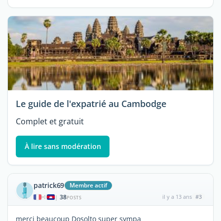
Le guide de l'expatrié au Cambodge
Complet et gratuit
À lire sans modération
patrick69
Membre actif
38
il y a 13 ans
#3
|
POSTS
merci beaucoup Dosolto super sympa