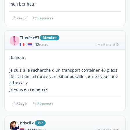
mon bonheur
Réagir
Répondre
Thérèse57
Membre
12
il y a 9 ans
#15
|
POSTS
Bonjour,
je suis à la recherche d'un transport container 40 pieds
de l'est de la France vers Sihanoukville. auriez-vous une
adresse ?
Je vous en remercie
Réagir
Répondre
Priscilla
ViP
42358
il y a 9 ans
#16
|