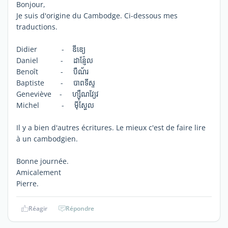
Bonjour,
Je suis d'origine du Cambodge. Ci-dessous mes
traductions.
Didier - ឌីឌ្យេ
Daniel - ដាន្ញ៉ែល
Benoît - បឺណ័រ
Baptiste - បាពទីស្ទ
Geneviève - ហ្ស៊ឺណវ្យែវ
Michel - ម៉ីស្ហែល
Il y a bien d'autres écritures. Le mieux c'est de faire lire
à un cambodgien.
Bonne journée.
Amicalement
Pierre.
Réagir
Répondre