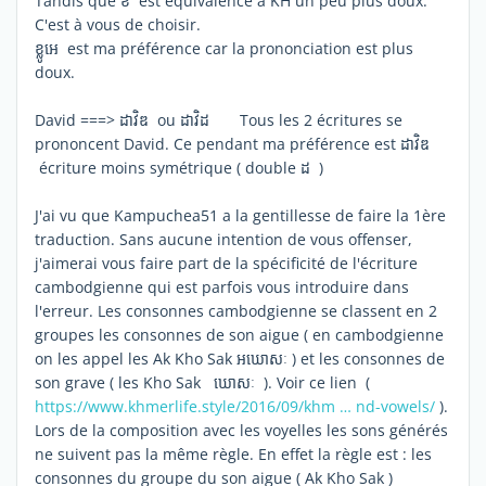
Tandis que ខ​ est équivalence à KH un peu plus doux.
C'est à vous de choisir.
ខ្លូអេ​​​ est ma préférence car la prononciation est plus
doux.
David ===> ដាវិឌ​​ ou ដាវិដ Tous les 2 écritures se
prononcent David. Ce pendant ma préférence est ដាវិឌ​​​
écriture moins symétrique ( double ដ​ )
J'ai vu que Kampuchea51 a la gentillesse de faire la 1ère
traduction. Sans aucune intention de vous offenser,
j'aimerai vous faire part de la spécificité de l'écriture
cambodgienne qui est parfois vous introduire dans
l'erreur. Les consonnes cambodgienne se classent en 2
groupes les consonnes de son aigue ( en cambodgienne
on les appel les Ak Kho Sak អឃោសៈ ) et les consonnes de
son grave ( les Kho Sak ឃោសៈ ). Voir ce lien (
https://www.khmerlife.style/2016/09/khm … nd-vowels/
).
Lors de la composition avec les voyelles les sons générés
ne suivent pas la même règle. En effet la règle est : les
consonnes du groupe du son aigue ( Ak Kho Sak )