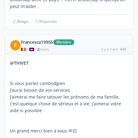
peut m'aider .
Réagir
Répondre
Francesca19955
Membre
F
2
il y a 3 ans
#30
|
POSTS
@THIVET
Si vous parlez cambodgien
J’aurai besoin de vos services
J’aimerai me faire tatouer les prénoms de ma famille,
c’est quelque chose de sérieux et à vie, j’aimerai votre
aide si possible
Un grand merci bien à vous 🫶🏻