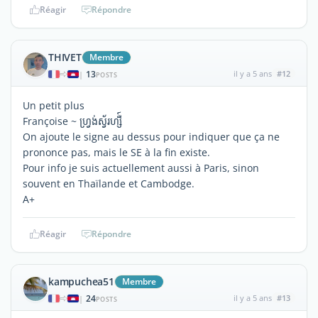
Réagir
Répondre
THIVET
Membre
13
il y a 5 ans
#12
|
POSTS
Un petit plus
Françoise ~ ហ្វ្រង់ស្វ័រហ្សឺ៍
On ajoute le signe au dessus pour indiquer que ça ne
prononce pas, mais le SE à la fin existe.
Pour info je suis actuellement aussi à Paris, sinon
souvent en Thaïlande et Cambodge.
A+
Réagir
Répondre
kampuchea51
Membre
24
il y a 5 ans
#13
|
POSTS