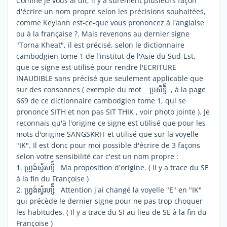
Comme je vous ai dit, il y a surement plusieurs façon
d'écrire un nom propre selon les précisions souhaitées,
comme Keylann est-ce-que vous prononcez à l'anglaise
ou à la française ?. Mais revenons au dernier signe
"Torna Kheat", il est précisé, selon le dictionnaire
cambodgien tome 1 de l'institut de l'Asie du Sud-Est,
que ce signe est utilisé pour rendre l'ECRITURE
INAUDIBLE sans précisé que seulement applicable que
sur des consonnes ( exemple du mot ប្រសិទ្ធិ៏ , à la page
669 de ce dictionnaire cambodgien tome 1, qui se
prononce SITH et non pas SIT THIK , voir photo jointe ). Je
reconnais qu'à l'origine ce signe est utilisé que pour les
mots d'origine SANGSKRIT et utilisé que sur la voyelle
"IK". Il est donc pour moi possible d'écrire de 3 façons
selon votre sensibilité car c'est un nom propre :
1. ហ្រ្វង់ស្វ័រហ្សឺ៍ Ma proposition d'origine. ( Il y a trace du SE
à la fin du Françoise )
2. ហ្រ្វង់ស្វ័រហ្សិ៏​ Attention j'ai changé la voyelle "E" en "IK"
qui précède le dernier signe pour ne pas trop choquer
les habitudes. ( Il y a trace du SI au lieu de SE à la fin du
Françoise )