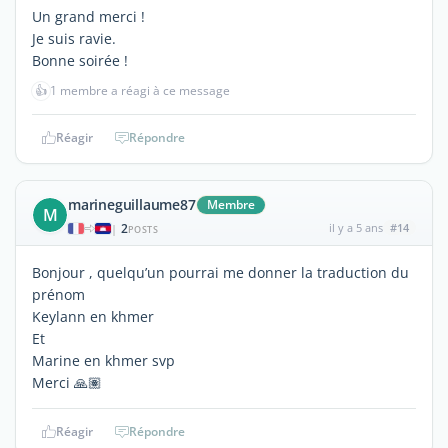
Un grand merci !
Je suis ravie.
Bonne soirée !
👍
1 membre a réagi à ce message
Réagir
Répondre
marineguillaume87
Membre
M
2
il y a 5 ans
#14
|
POSTS
Bonjour , quelqu’un pourrai me donner la traduction du
prénom
Keylann en khmer
Et
Marine en khmer svp
Merci 🙏🏽
Réagir
Répondre