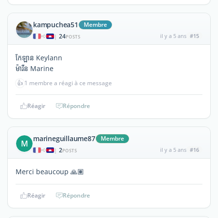
kampuchea51
Membre
24
il y a 5 ans
#15
|
POSTS
កែឡាន Keylann
ម៉ារីន Marine
👍
1 membre a réagi à ce message
Réagir
Répondre
marineguillaume87
Membre
M
2
il y a 5 ans
#16
|
POSTS
Merci beaucoup 🙏🏽
Réagir
Répondre