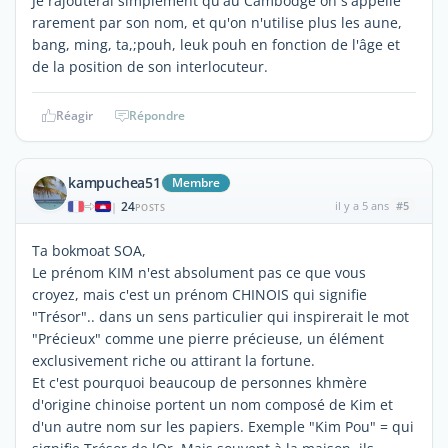
Je rajouterai simplement qu'au Cambodge on s'appelle
rarement par son nom, et qu'on n'utilise plus les aune,
bang, ming, ta,;pouh, leuk pouh en fonction de l'âge et
de la position de son interlocuteur.
Réagir
Répondre
kampuchea51
Membre
24
il y a 5 ans
#5
|
POSTS
Ta bokmoat SOA,
Le prénom KIM n'est absolument pas ce que vous
croyez, mais c'est un prénom CHINOIS qui signifie
"Trésor".. dans un sens particulier qui inspirerait le mot
"Précieux" comme une pierre précieuse, un élément
exclusivement riche ou attirant la fortune.
Et c'est pourquoi beaucoup de personnes khmère
d'origine chinoise portent un nom composé de Kim et
d'un autre nom sur les papiers. Exemple "Kim Pou" = qui