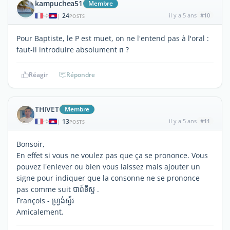
kampuchea51
Membre
24
il y a 5 ans
#10
|
POSTS
Pour Baptiste, le P est muet, on ne l'entend pas à l'oral :
faut-il introduire absolument ព ?
Réagir
Répondre
THIVET
Membre
13
il y a 5 ans
#11
|
POSTS
Bonsoir,
En effet si vous ne voulez pas que ça se prononce. Vous
pouvez l'enlever ou bien vous laissez mais ajouter un
signe pour indiquer que la consonne ne se prononce
pas comme suit បាព៍ទីស្ទ .
François - ហ្វ្រង់ស្វ័រ
Amicalement.