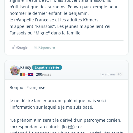
signifie Trésor de lOr. Mais souvent à la maison, ils
n'utilisent que des surnoms. Peuwh par exemple pour
nommer le dernier enfant, le benjamin.
Je m'appelle Françoise et les adultes Khmers
m'appellent "Fanssois". Les jeunes m'appellent Yéï
Fanssois ou "Migne" dans la famille.
Réagir
Répondre
Fansy
Expat en série
200
il y a 5 ans
#6
|
POSTS
Bonjour Françoise,
Je ne désire lancer aucune polémique mais voici
l'information sur laquelle je me suis basé.
"Le prénom Kim serait le dérivé d'un patronyme coréen,
correspondant au chinois Jīn (金) : or.