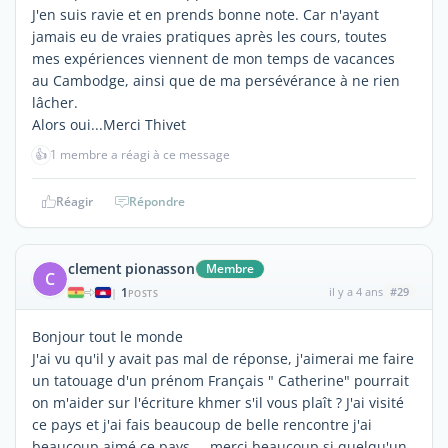
J'en suis ravie et en prends bonne note. Car n'ayant
jamais eu de vraies pratiques après les cours, toutes
mes expériences viennent de mon temps de vacances
au Cambodge, ainsi que de ma persévérance à ne rien
lâcher.
Alors oui...Merci Thivet
👍
1 membre a réagi à ce message
Réagir
Répondre
clement pionasson
Membre
C
1
il y a 4 ans
#29
|
POSTS
Bonjour tout le monde
J'ai vu qu'il y avait pas mal de réponse, j'aimerai me faire
un tatouage d'un prénom Français " Catherine" pourrait
on m'aider sur l'écriture khmer s'il vous plaît ? J'ai visité
ce pays et j'ai fais beaucoup de belle rencontre j'ai
beaucoup aimé ce pays. .. merci beaucoup si quelqu'un