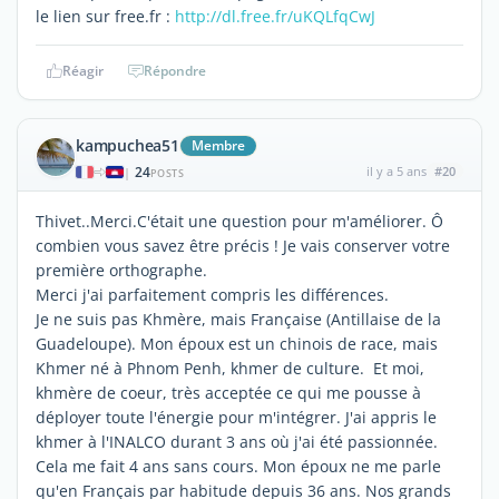
le lien sur free.fr :
http://dl.free.fr/uKQLfqCwJ
Réagir
Répondre
kampuchea51
Membre
24
il y a 5 ans
#20
|
POSTS
Thivet..Merci.C'était une question pour m'améliorer. Ô
combien vous savez être précis ! Je vais conserver votre
première orthographe.
Merci j'ai parfaitement compris les différences.
Je ne suis pas Khmère, mais Française (Antillaise de la
Guadeloupe). Mon époux est un chinois de race, mais
Khmer né à Phnom Penh, khmer de culture. Et moi,
khmère de coeur, très acceptée ce qui me pousse à
déployer toute l'énergie pour m'intégrer. J'ai appris le
khmer à l'INALCO durant 3 ans où j'ai été passionnée.
Cela me fait 4 ans sans cours. Mon époux ne me parle
qu'en Français par habitude depuis 36 ans. Nos grands