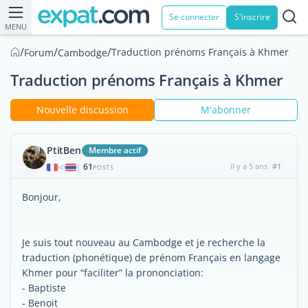
Se connecter
S'inscrire
MENU
/
/
/
Traduction prénoms Français à Khmer
Forum
Cambodge
Traduction prénoms Français à Khmer
Nouvelle discussion
M'abonner
PtitBen
Membre actif
61
il y a 5 ans
#1
|
POSTS
Bonjour,
Je suis tout nouveau au Cambodge et je recherche la
traduction (phonétique) de prénom Français en langage
Khmer pour “faciliter” la prononciation:
- Baptiste
- Benoit