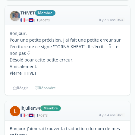
THIVET
Membre
13
il y a 5 ans
#24
|
POSTS
Bonjour,
Pour une petite précision. J'ai fait une petite erreur sur
l'écriture de ce signe "TORNA KHEAT". Il s'écrit ៍ et
non pas ៏
Désolé pour cette petite erreur.
Amicalement.
Pierre THIVET
Réagir
Répondre
lhjulien94
Membre
L
1
il y a 4 ans
#25
|
POSTS
Bonjour j’aimerai trouver la traduction du nom de mes