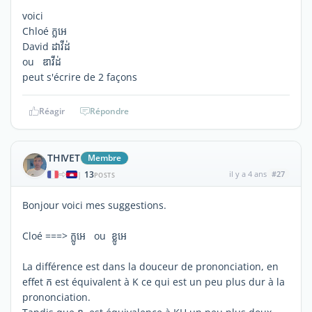
voici
Chloé ក្លអេ
David ដាវីដ់
ou ​​ ឌាវីដ់
peut s'écrire de 2 façons
Réagir
Répondre
THIVET
Membre
13
il y a 4 ans
#27
|
POSTS
Bonjour voici mes suggestions.
Cloé ===> ក្លូអេ​​​ ou ខ្លូអេ​​​
La différence est dans la douceur de prononciation, en
effet ក​ est équivalent à K ce qui est un peu plus dur à la
prononciation.