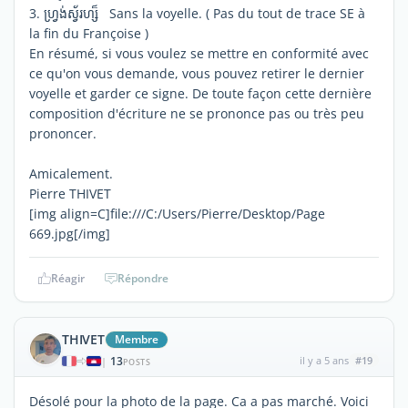
3. ហ្រ្វង់ស្វ័រហ្ស៏ Sans la voyelle. ( Pas du tout de trace SE à
la fin du Françoise )
En résumé, si vous voulez se mettre en conformité avec
ce qu'on vous demande, vous pouvez retirer le dernier
voyelle et garder ce signe. De toute façon cette dernière
composition d'écriture ne se prononce pas ou très peu
prononcer.
Amicalement.
Pierre THIVET
[img align=C]file:///C:/Users/Pierre/Desktop/Page
669.jpg[/img]
Réagir
Répondre
THIVET
Membre
13
il y a 5 ans
#19
|
POSTS
Désolé pour la photo de la page. Ca a pas marché. Voici