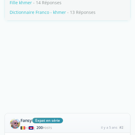
Fille khmer
- 14 Réponses
Dictionnaire Franco - khmer
- 13 Réponses
Fansy
Expat en série
200
il y a 5 ans
#2
|
POSTS