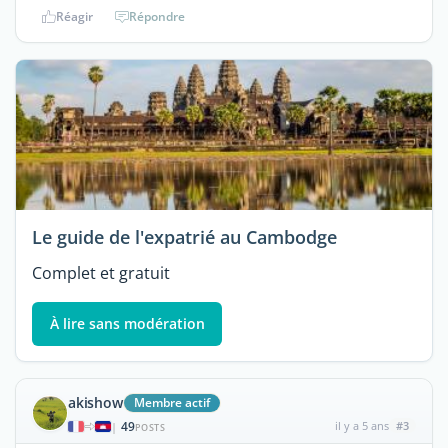
Réagir
Répondre
Le guide de l'expatrié au Cambodge
Complet et gratuit
À lire sans modération
akishow
Membre actif
49
il y a 5 ans
#3
|
POSTS