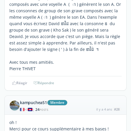
composés avec une voyelle A ( ា​​ ) génèrent le son A. Or
les consonnes de group de son grave composés avec la
même voyelle A ( ា​ ) génère le son EA. Dans l'exemple
quand vous écrivez David ឌាវិដ​ avec la consonne ឌ​​​​ du
groupe de son grave ( Kho Sak ) le son généré sera
Deavid. Je vous accorde que c'est un piège. Mais la règle
est assez simple à apprendre. Par ailleurs, il n'est pas
besoin d'ajouter le signe ( ' ) à la fin de ឌាវិដ់​​​ ។​
Avec tous mes amitiés.
Pierre THIVET
Réagir
Répondre
kampuchea51
Membre
24
il y a 4 ans
#28
|
POSTS
oh !
Merci pour ce cours supplémentaire à mes bases !