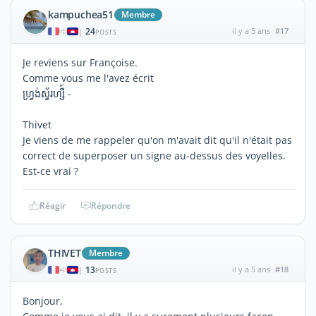
kampuchea51
Membre
24
il y a 5 ans
#17
|
POSTS
Je reviens sur Françoise.
Comme vous me l'avez écrit
ហ្រ្វង់ស្វ័រហ្សឺ៍ -
Thivet
Je viens de me rappeler qu'on m'avait dit qu'il n'était pas
correct de superposer un signe au-dessus des voyelles.
Est-ce vrai ?
Réagir
Répondre
THIVET
Membre
13
il y a 5 ans
#18
|
POSTS
Bonjour,