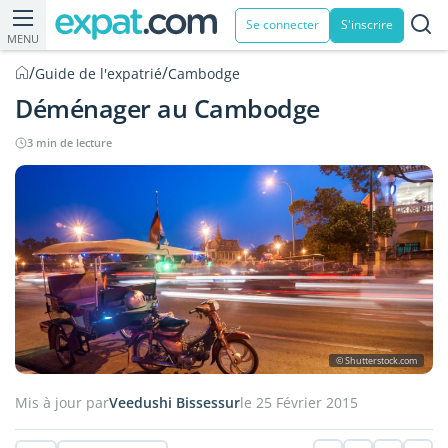
Se connecter
S'inscrire
MENU
/
/
Guide de l'expatrié
Cambodge
Déménager au Cambodge
3 min de lecture
© Shutterstock.com
Mis à jour par
Veedushi Bissessur
le 25 Février 2015