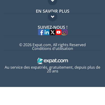
Forum expatriés
EN SAVOIR PLUS
Guides pays
FAQ
Offres d'emploi
SUIVEZ-NOUS !
Experts
© 2026 Expat.com, All rights Reserved
Conditions d'utilisation
Au service des expatriés, gratuitement, depuis plus de
20 ans