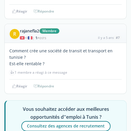
Réagir
Répondre
rajanefla2
Membre
R
1
il y a 5 ans
#7
|
POSTS
Comment crée une société de transit et transport en
tunisie ?
Est-elle rentable ?
👍
1 membre a réagi à ce message
Réagir
Répondre
Vous souhaitez accéder aux meilleures
opportunités d''emploi à Tunis ?
Consultez des agences de recrutement