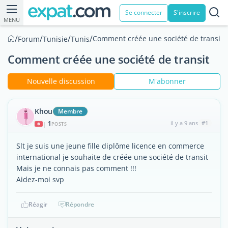
Se connecter
S'inscrire
MENU
/
/
/
/
Comment créée une société de transit
Forum
Tunisie
Tunis
Comment créée une société de transit
Nouvelle discussion
M'abonner
Khou
Membre
1
il y a 9 ans
#1
|
POSTS
Slt je suis une jeune fille diplôme licence en commerce
international je souhaite de créée une société de transit
Mais je ne connais pas comment !!!
Aidez-moi svp
Réagir
Répondre