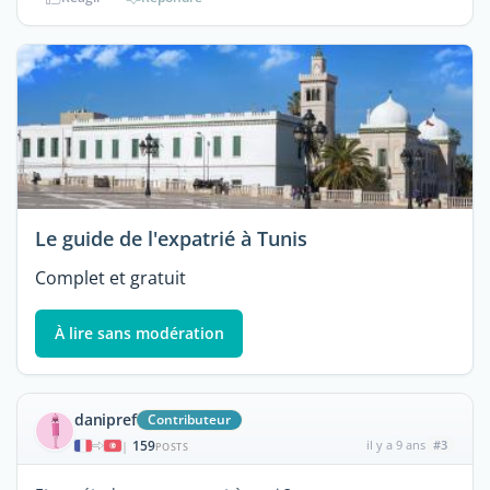
Le guide de l'expatrié à Tunis
Complet et gratuit
À lire sans modération
danipref
Contributeur
159
il y a 9 ans
#3
|
POSTS