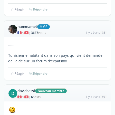
Réagir
Répondre
hammamet
ViP
3637
il y a 9 ans
#5
|
POSTS
.........
Tunisienne habitant dans son pays qui vient demander
de l'aide sur un forum d'expats!!!!!
Réagir
Répondre
davidsassi
Nouveau membre
D
6
il y a 9 ans
#6
|
POSTS