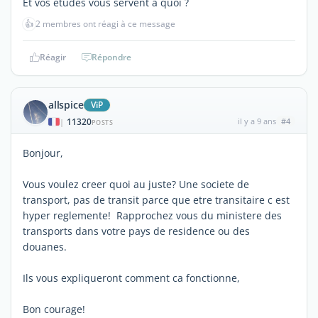
Et vos études vous servent à quoi ?
👍
2 membres ont réagi à ce message
Réagir
Répondre
allspice
ViP
11320
il y a 9 ans
#4
|
POSTS
Bonjour,
Vous voulez creer quoi au juste? Une societe de
transport, pas de transit parce que etre transitaire c est
hyper reglemente! Rapprochez vous du ministere des
transports dans votre pays de residence ou des
douanes.
Ils vous expliqueront comment ca fonctionne,
Bon courage!