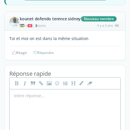
kounet dofendo terence sidney
Nouveau membre
3
il y a 5 ans
#8
|
POSTS
Toi et moi on est dans la même situation
Réagir
Répondre
Réponse rapide