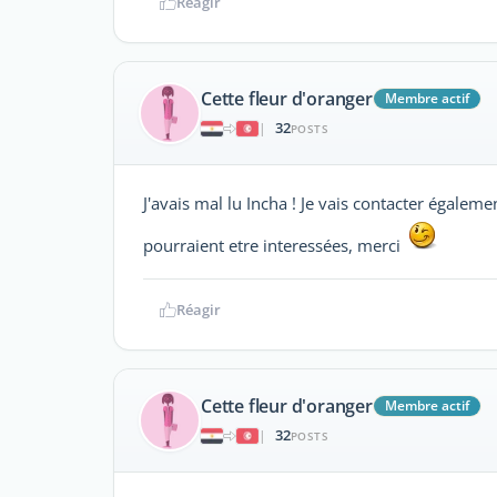
Réagir
Cette fleur d'oranger
Membre actif
32
|
POSTS
J'avais mal lu Incha ! Je vais contacter égaleme
pourraient etre interessées, merci
Réagir
Cette fleur d'oranger
Membre actif
32
|
POSTS