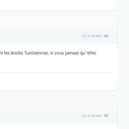
#4
il y a 14 ans
nt les écoles Tunisiennse, si vous pensez qu 'elles
#5
il y a 14 ans