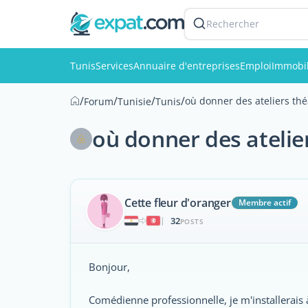
Rechercher
Tunis
Services
Annuaire d'entreprises
Emploi
Immobil
/
/
/
/
où donner des ateliers thé
Forum
Tunisie
Tunis
où donner des atelier
Cette fleur d'oranger
Membre actif
32
|
POSTS
Bonjour,
Comédienne professionnelle, je m'installerais