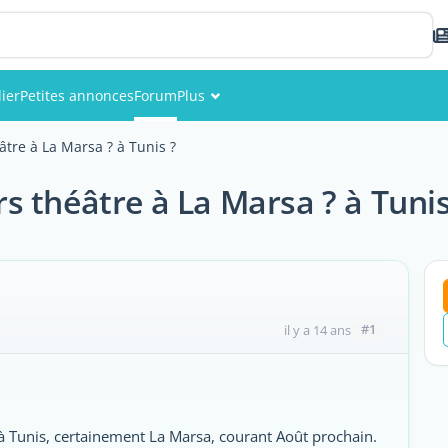
ier
Petites annonces
Forum
Plus
Événements
âtre à La Marsa ? à Tunis ?
Membres
s théâtre à La Marsa ? à Tunis
Photos
#1
il y a 14 ans
 à Tunis, certainement La Marsa, courant Août prochain.