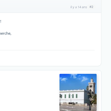
#2
il y a 14 ans
!
herche,