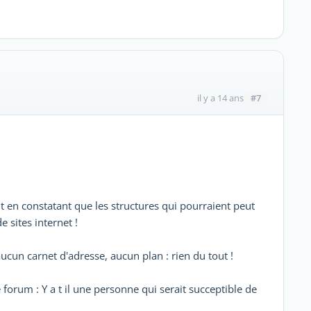
#7
il y a 14 ans
out en constatant que les structures qui pourraient peut
e sites internet !
ucun carnet d'adresse, aucun plan : rien du tout !
 forum : Y a t il une personne qui serait succeptible de