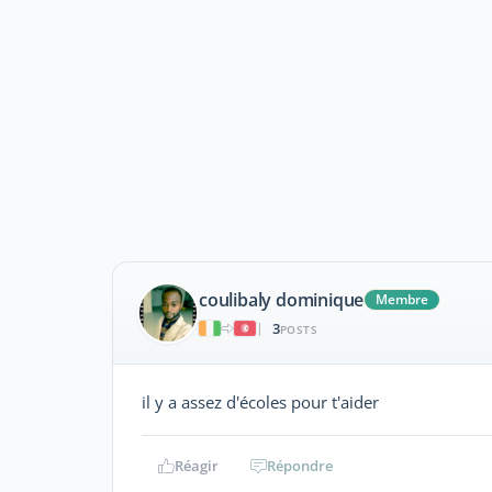
coulibaly dominique
Membre
3
|
POSTS
il y a assez d'écoles pour t'aider
Réagir
Répondre