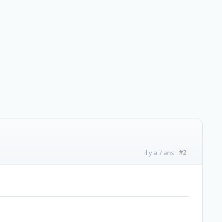
#2
il y a 7 ans