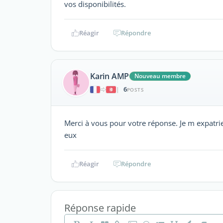
vos disponibilités.
Réagir
Répondre
Karin AMP
Nouveau membre
6
|
POSTS
Merci à vous pour votre réponse. Je m expatrie
eux
Réagir
Répondre
Réponse rapide