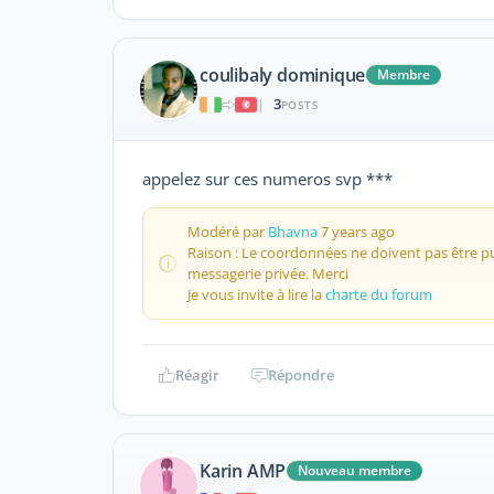
coulibaly dominique
Membre
3
|
POSTS
appelez sur ces numeros svp ***
Modéré par
Bhavna
7 years ago
Raison : Le coordonnées ne doivent pas être pub
messagerie privée. Merci
Je vous invite à lire la
charte du forum
Réagir
Répondre
Karin AMP
Nouveau membre