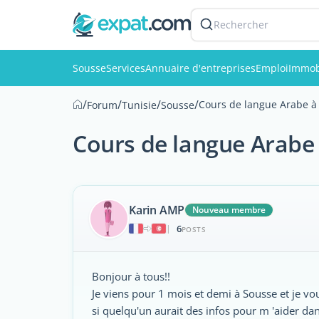
Rechercher
Sousse
Services
Annuaire d'entreprises
Emploi
Immob
/
/
/
/
Cours de langue Arabe 
Forum
Tunisie
Sousse
Cours de langue Arabe
Karin AMP
Nouveau membre
6
|
POSTS
Bonjour à tous!!
Je viens pour 1 mois et demi à Sousse et je vo
si quelqu'un aurait des infos pour m 'aider da