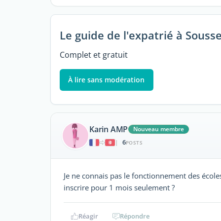
Le guide de l'expatrié à Souss
Complet et gratuit
À lire sans modération
Karin AMP
Nouveau membre
6
|
POSTS
Je ne connais pas le fonctionnement des école
inscrire pour 1 mois seulement ?
Réagir
Répondre