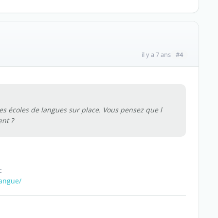
#4
il y a 7 ans
es écoles de langues sur place. Vous pensez que l
ent ?
:
langue/