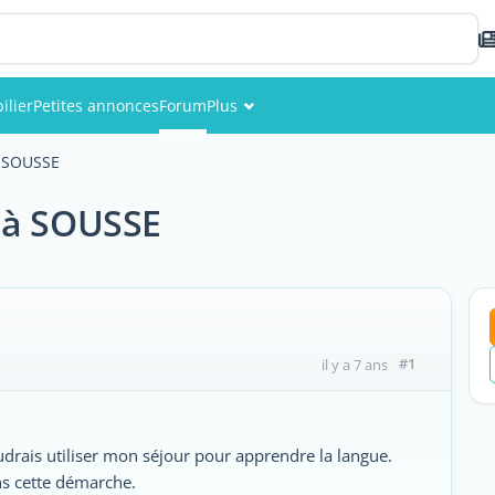
ilier
Petites annonces
Forum
Plus
Événements
à SOUSSE
Membres
 à SOUSSE
Photos
#1
il y a 7 ans
udrais utiliser mon séjour pour apprendre la langue.
ns cette démarche.