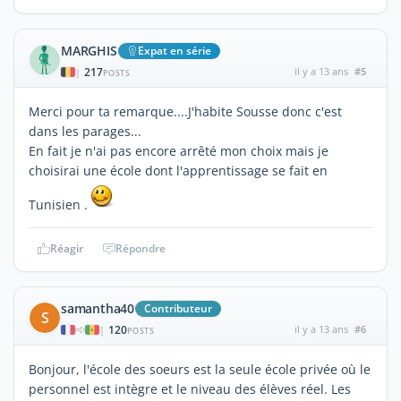
MARGHIS
Expat en série
217
il y a 13 ans
#5
|
POSTS
Merci pour ta remarque....J'habite Sousse donc c'est
dans les parages...
En fait je n'ai pas encore arrêté mon choix mais je
choisirai une école dont l'apprentissage se fait en
Tunisien .
Réagir
Répondre
samantha40
Contributeur
S
120
il y a 13 ans
#6
|
POSTS
Bonjour, l'école des soeurs est la seule école privée où le
personnel est intègre et le niveau des élèves réel. Les