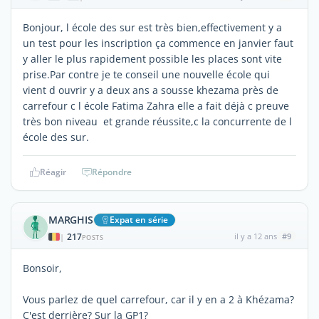
Bonjour, l école des sur est très bien,effectivement y a
un test pour les inscription ça commence en janvier faut
y aller le plus rapidement possible les places sont vite
prise.Par contre je te conseil une nouvelle école qui
vient d ouvrir y a deux ans a sousse khezama près de
carrefour c l école Fatima Zahra elle a fait déjà c preuve
très bon niveau et grande réussite,c la concurrente de l
école des sur.
Réagir
Répondre
MARGHIS
Expat en série
217
il y a 12 ans
#9
|
POSTS
Bonsoir,
Vous parlez de quel carrefour, car il y en a 2 à Khézama?
C'est derrière? Sur la GP1?