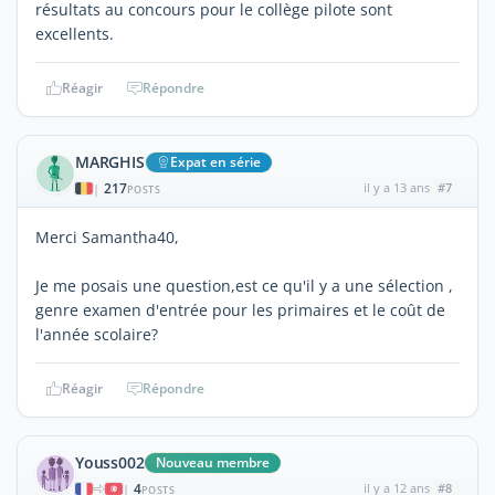
résultats au concours pour le collège pilote sont
excellents.
Réagir
Répondre
MARGHIS
Expat en série
217
il y a 13 ans
#7
|
POSTS
Merci Samantha40,
Je me posais une question,est ce qu'il y a une sélection ,
genre examen d'entrée pour les primaires et le coût de
l'année scolaire?
Réagir
Répondre
Youss002
Nouveau membre
4
il y a 12 ans
#8
|
POSTS