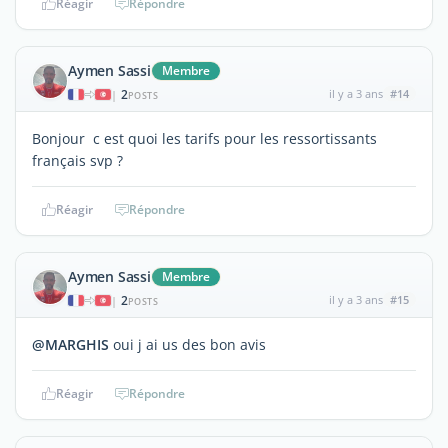
Réagir
Répondre
Aymen Sassi
Membre
2
il y a 3 ans
#14
|
POSTS
Bonjour c est quoi les tarifs pour les ressortissants
français svp ?
Réagir
Répondre
Aymen Sassi
Membre
2
il y a 3 ans
#15
|
POSTS
@MARGHIS
oui j ai us des bon avis
Réagir
Répondre