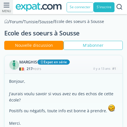
Se connecter
S'inscrire
MENU
/
/
/
/
Ecole des soeurs à Sousse
Forum
Tunisie
Sousse
Ecole des soeurs à Sousse
Nouvelle discussion
M'abonner
MARGHIS
Expat en série
217
il y a 13 ans
#1
|
POSTS
Bonjour,
J'aurais voulu savoir si vous avez eu des echos de cette
école?
Positifs ou négatifs, toute info est bonne à prendre.
Merci.