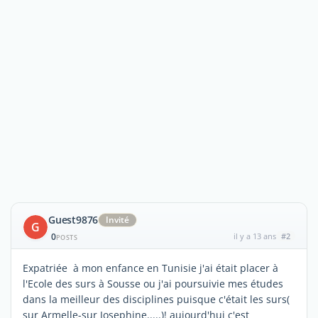
Guest9876
Invité
G
0
il y a 13 ans
#2
POSTS
Expatriée à mon enfance en Tunisie j'ai était placer à
l'Ecole des surs à Sousse ou j'ai poursuivie mes études
dans la meilleur des disciplines puisque c'était les surs(
sur Armelle-sur Josephine.....)! aujourd'hui c'est