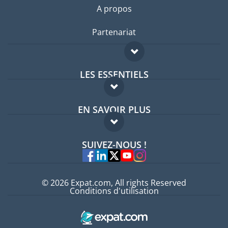
A propos
Partenariat
LES ESSENTIELS
Forum expatriés
EN SAVOIR PLUS
Guides pays
FAQ
Offres d'emploi
SUIVEZ-NOUS !
Experts
© 2026 Expat.com, All rights Reserved
Conditions d'utilisation