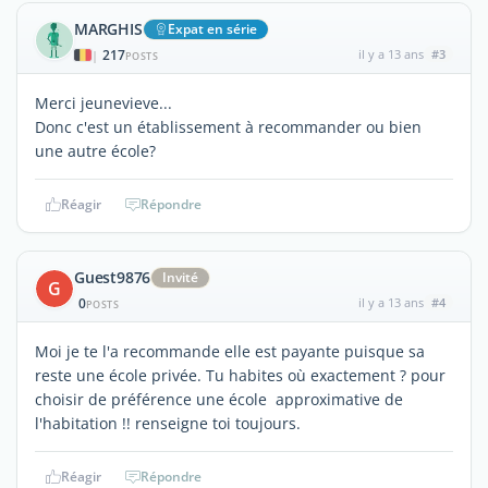
MARGHIS
Expat en série
217
il y a 13 ans
#3
|
POSTS
Merci jeunevieve...
Donc c'est un établissement à recommander ou bien
une autre école?
Réagir
Répondre
Guest9876
Invité
G
0
il y a 13 ans
#4
POSTS
Moi je te l'a recommande elle est payante puisque sa
reste une école privée. Tu habites où exactement ? pour
choisir de préférence une école approximative de
l'habitation !! renseigne toi toujours.
Réagir
Répondre