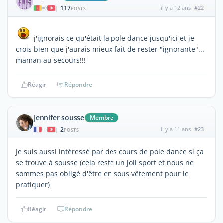
117
il y a 12 ans
#22
|
POSTS
j'ignorais ce qu'était la pole dance jusqu'ici et je
crois bien que j'aurais mieux fait de rester "ignorante"...
maman au secours!!!
Réagir
Répondre
Jennifer sousse
Membre
2
il y a 11 ans
#23
|
POSTS
Je suis aussi intéressé par des cours de pole dance si ça
se trouve à sousse (cela reste un joli sport et nous ne
sommes pas obligé d'être en sous vêtement pour le
pratiquer)
Réagir
Répondre