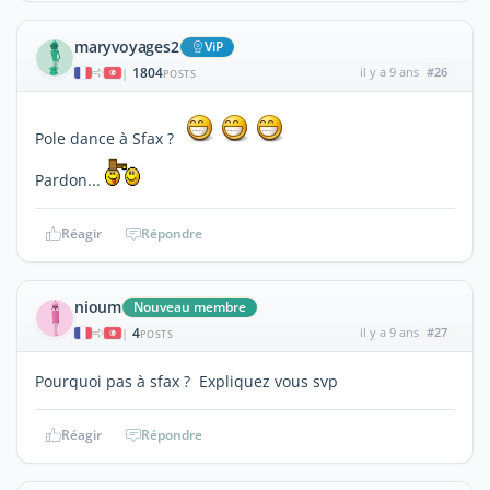
maryvoyages2
ViP
1804
il y a 9 ans
#26
|
POSTS
Pole dance à Sfax ?
Pardon...
Réagir
Répondre
nioum
Nouveau membre
4
il y a 9 ans
#27
|
POSTS
Pourquoi pas à sfax ? Expliquez vous svp
Réagir
Répondre