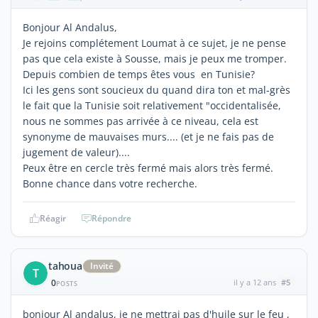
Bonjour Al Andalus,
Je rejoins complétement Loumat à ce sujet, je ne pense
pas que cela existe à Sousse, mais je peux me tromper.
Depuis combien de temps êtes vous en Tunisie?
Ici les gens sont soucieux du quand dira ton et mal-grès
le fait que la Tunisie soit relativement "occidentalisée,
nous ne sommes pas arrivée à ce niveau, cela est
synonyme de mauvaises murs.... (et je ne fais pas de
jugement de valeur)....
Peux être en cercle très fermé mais alors très fermé.
Bonne chance dans votre recherche.
Réagir
Répondre
tahoua
Invité
T
0
il y a 12 ans
#5
POSTS
bonjour Al andalus, je ne mettrai pas d'huile sur le feu ,