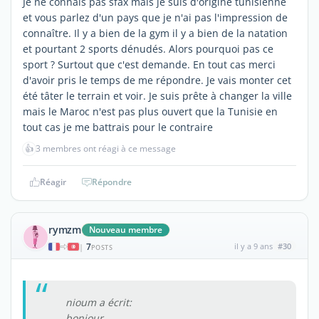
Je ne connais pas sfax mais je suis d'origine tunisienne
et vous parlez d'un pays que je n'ai pas l'impression de
connaître. Il y a bien de la gym il y a bien de la natation
et pourtant 2 sports dénudés. Alors pourquoi pas ce
sport ? Surtout que c'est demande. En tout cas merci
d'avoir pris le temps de me répondre. Je vais monter cet
été tâter le terrain et voir. Je suis prête à changer la ville
mais le Maroc n'est pas plus ouvert que la Tunisie en
tout cas je me battrais pour le contraire
👍
3 membres ont réagi à ce message
Réagir
Répondre
rymzm
Nouveau membre
7
il y a 9 ans
#30
|
POSTS
nioum a écrit:
bonjour,