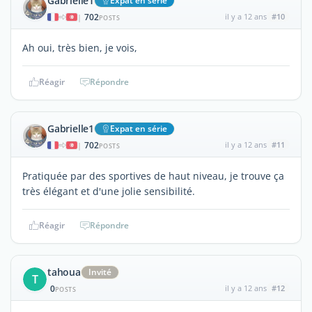
Gabrielle1
Expat en série
702
il y a 12 ans
#10
|
POSTS
Ah oui, très bien, je vois,
Réagir
Répondre
Gabrielle1
Expat en série
702
il y a 12 ans
#11
|
POSTS
Pratiquée par des sportives de haut niveau, je trouve ça
très élégant et d'une jolie sensibilité.
Réagir
Répondre
tahoua
Invité
T
0
il y a 12 ans
#12
POSTS