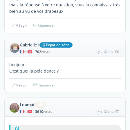
mais la réponse à votre question, vous la connaissez très
bien au vu de vos drapeaux
Réagir
Répondre
Gabrielle1
Expat en série
702
il y a 12 ans
#6
|
POSTS
bonjour,
C'est quoi la pole dance ?
Réagir
Répondre
Loumat
ViP
3610
il y a 12 ans
#7
|
POSTS