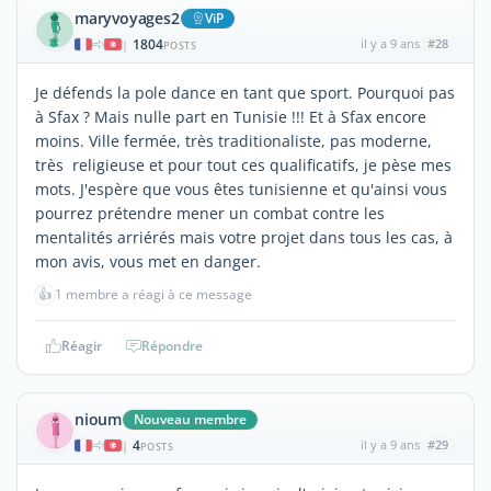
maryvoyages2
ViP
1804
il y a 9 ans
#28
|
POSTS
Je défends la pole dance en tant que sport. Pourquoi pas
à Sfax ? Mais nulle part en Tunisie !!! Et à Sfax encore
moins. Ville fermée, très traditionaliste, pas moderne,
très religieuse et pour tout ces qualificatifs, je pèse mes
mots. J'espère que vous êtes tunisienne et qu'ainsi vous
pourrez prétendre mener un combat contre les
mentalités arriérés mais votre projet dans tous les cas, à
mon avis, vous met en danger.
👍
1 membre a réagi à ce message
Réagir
Répondre
nioum
Nouveau membre
4
il y a 9 ans
#29
|
POSTS