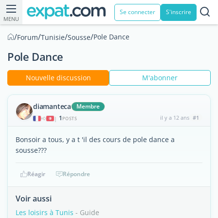
Se connecter
S'inscrire
MENU
/
/
/
/
Pole Dance
Forum
Tunisie
Sousse
Pole Dance
Nouvelle discussion
M'abonner
diamanteca
Membre
1
il y a 12 ans
#1
|
POSTS
Bonsoir a tous, y a t 'il des cours de pole dance a
sousse???
Réagir
Répondre
Voir aussi
Les loisirs à Tunis
- Guide