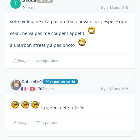
tahoua
Invité
T
0
il y a 12 ans
#18
POSTS
votre vidéo, ne m'a pas du tout convaincu , j'éspère que
cela , ne va pas me couper l'appétit
à Bourbon street y a pas photo
Réagir
Répondre
Gabrielle1
Expat en série
702
il y a 12 ans
#19
|
POSTS
la vidéo a été retirée
Réagir
Répondre