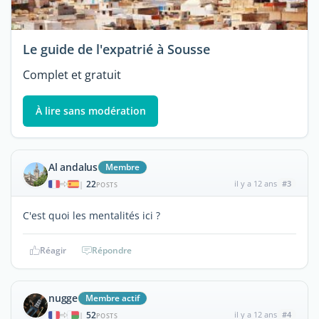
Le guide de l'expatrié à Sousse
Complet et gratuit
À lire sans modération
Al andalus
Membre
22
il y a 12 ans
#3
|
POSTS
C'est quoi les mentalités ici ?
Réagir
Répondre
nugge
Membre actif
52
il y a 12 ans
#4
|
POSTS