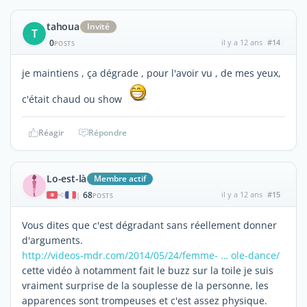
tahoua
Invité
T
0
il y a 12 ans
#14
POSTS
je maintiens , ça dégrade , pour l'avoir vu , de mes yeux,
c'était chaud ou show
Réagir
Répondre
Lo-est-là
Membre actif
68
il y a 12 ans
#15
|
POSTS
Vous dites que c'est dégradant sans réellement donner
d'arguments.
http://videos-mdr.com/2014/05/24/femme- … ole-dance/
cette vidéo à notamment fait le buzz sur la toile je suis
vraiment surprise de la souplesse de la personne, les
apparences sont trompeuses et c'est assez physique.