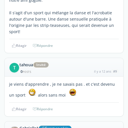
notre ami gogole.
Il s'agit d'un sport qui mélange la danse et l'acrobatie
autour d'une barre. Une danse sensuelle pratiquée à
l'origine par les strip-teaseuses, qui serait devenue un
sport!
Réagir
Répondre
tahoua
Invité
T
0
il y a 12 ans
#9
POSTS
je viens d'apprendre , je ne savais pas . et c'est devenu
un sport
alors sans moi
Réagir
Répondre