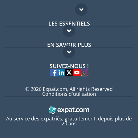
LES ESSENTIELS
Forum expatriés
EN SAVOIR PLUS
Guides pays
FAQ
Offres d'emploi
SUIVEZ-NOUS !
Experts
© 2026 Expat.com, All rights Reserved
Conditions d'utilisation
Au service des expatriés, gratuitement, depuis plus de
20 ans