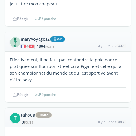
Je lui tire mon chapeau !
Réagir
Répondre
maryvoyages2
ViP
1804
il y a 12 ans
#16
|
POSTS
Effectivement, il ne faut pas confondre la pole dance
pratiquée sur Bourbon street ou à Pigalle et celle qui a
son championnat du monde et qui est sportive avant
d'être sexy...
Réagir
Répondre
tahoua
Invité
T
0
il y a 12 ans
#17
POSTS