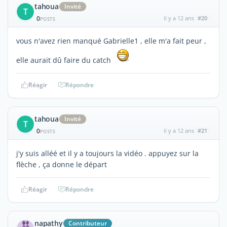
tahoua
Invité
T
0
il y a 12 ans
#20
POSTS
vous n'avez rien manqué Gabrielle1 , elle m'a fait peur ,
elle aurait dû faire du catch
Réagir
Répondre
tahoua
Invité
T
0
il y a 12 ans
#21
POSTS
j'y suis alléé et il y a toujours la vidéo . appuyez sur la
flèche , ça donne le départ
Réagir
Répondre
napathy
Contributeur