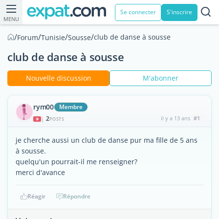
Se connecter
S'inscrire
MENU
/
/
/
/
club de danse à sousse
Forum
Tunisie
Sousse
club de danse à sousse
Nouvelle discussion
M'abonner
rym00
Membre
2
il y a 13 ans
#1
|
POSTS
je cherche aussi un club de danse pur ma fille de 5 ans
à sousse.
quelqu'un pourrait-il me renseigner?
merci d'avance
Réagir
Répondre