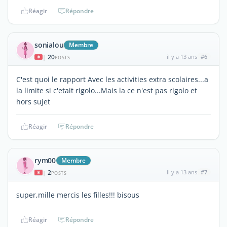
Réagir
Répondre
sonialou
Membre
20
il y a 13 ans
#6
|
POSTS
C'est quoi le rapport Avec les activities extra scolaires...a
la limite si c'etait rigolo...Mais la ce n'est pas rigolo et
hors sujet
Réagir
Répondre
rym00
Membre
2
il y a 13 ans
#7
|
POSTS
super,mille mercis les filles!!! bisous
Réagir
Répondre