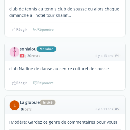
club de tennis au tennis club de sousse ou alors chaque
dimanche a l'hotel tour khalaf...
Réagir
Répondre
sonialou
Membre
20
il y a 13 ans
#4
|
POSTS
club Nadine de danse au centre culturel de sousse
Réagir
Répondre
La globule
Invité
L
0
il y a 13 ans
#5
POSTS
[Modéré: Gardez ce genre de commentaires pour vous]