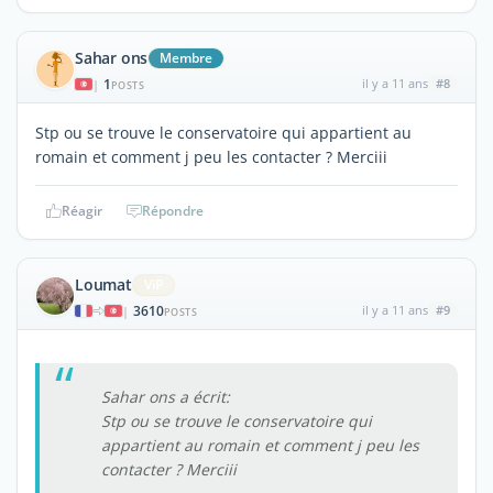
Sahar ons
Membre
1
il y a 11 ans
#8
|
POSTS
Stp ou se trouve le conservatoire qui appartient au
romain et comment j peu les contacter ? Merciii
Réagir
Répondre
Loumat
ViP
3610
il y a 11 ans
#9
|
POSTS
Sahar ons a écrit:
Stp ou se trouve le conservatoire qui
appartient au romain et comment j peu les
contacter ? Merciii