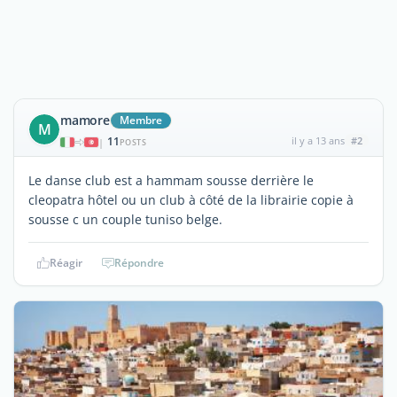
mamore
Membre
M
11
il y a 13 ans
#2
|
POSTS
Le danse club est a hammam sousse derrière le
cleopatra hôtel ou un club à côté de la librairie copie à
sousse c un couple tuniso belge.
Réagir
Répondre