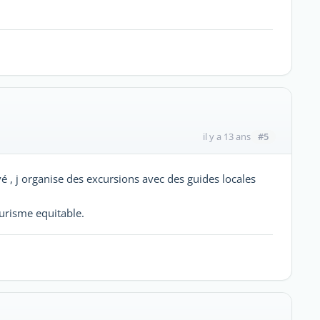
#5
il y a 13 ans
 , j organise des excursions avec des guides locales
urisme equitable.