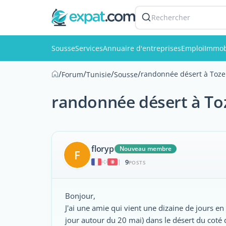
Rechercher
Sousse
Services
Annuaire d'entreprises
Emploi
Immob
/
/
/
/
randonnée désert à Toze
Forum
Tunisie
Sousse
randonnée désert à To
floryp
Nouveau membre
F
9
|
POSTS
Bonjour,
J'ai une amie qui vient une dizaine de jours en
jour autour du 20 mai) dans le désert du coté 