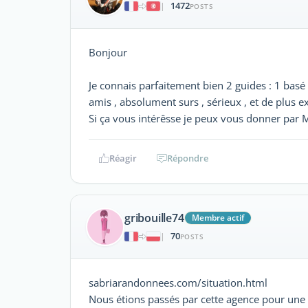
1472
|
POSTS
Bonjour
Je connais parfaitement bien 2 guides : 1 basé 
amis , absolument surs , sérieux , et de plus
Si ça vous intérêsse je peux vous donner par
Réagir
Répondre
gribouille74
Membre actif
70
|
POSTS
sabriarandonnees.com/situation.html
Nous étions passés par cette agence pour une b