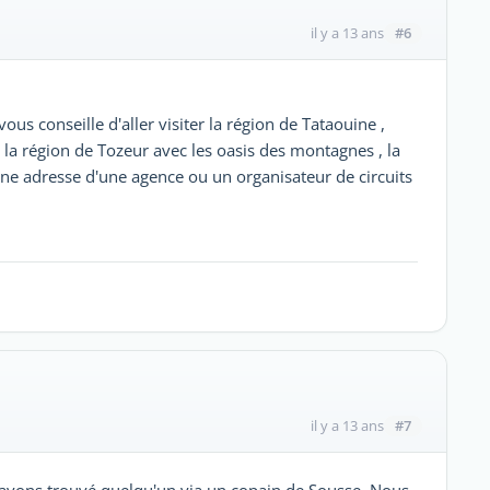
#6
il y a 13 ans
 vous conseille d'aller visiter la région de Tataouine ,
a région de Tozeur avec les oasis des montagnes , la
nne adresse d'une agence ou un organisateur de circuits
#7
il y a 13 ans
 avons trouvé quelqu'un via un copain de Sousse. Nous