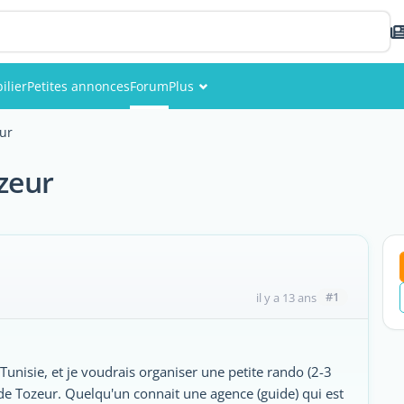
ilier
Petites annonces
Forum
Plus
Événements
ur
Membres
zeur
Photos
#1
il y a 13 ans
 Tunisie, et je voudrais organiser une petite rando (2-3
de Tozeur. Quelqu'un connait une agence (guide) qui est