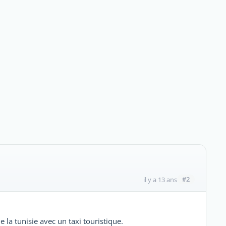
#2
il y a 13 ans
 la tunisie avec un taxi touristique.