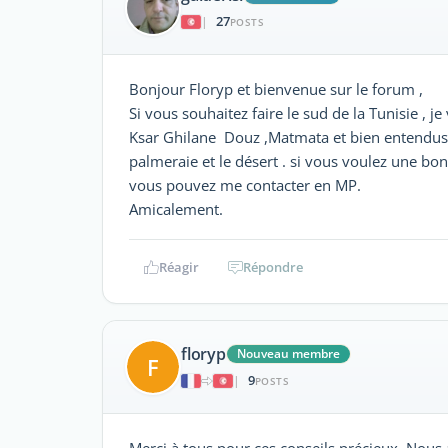
27
|
POSTS
Bonjour Floryp et bienvenue sur le forum ,
Si vous souhaitez faire le sud de la Tunisie , je
Ksar Ghilane Douz ,Matmata et bien entendus l
palmeraie et le désert . si vous voulez une bo
vous pouvez me contacter en MP.
Amicalement.
Réagir
Répondre
floryp
Nouveau membre
F
9
|
POSTS
Merci à tous pour ces conseils précieux. Nous