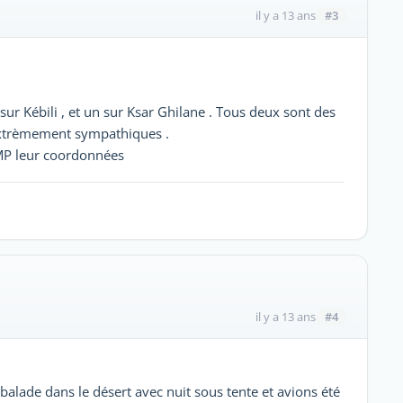
#3
il y a 13 ans
sur Kébili , et un sur Ksar Ghilane . Tous deux sont des
 extrèmement sympathiques .
 MP leur coordonnées
#4
il y a 13 ans
alade dans le désert avec nuit sous tente et avions été