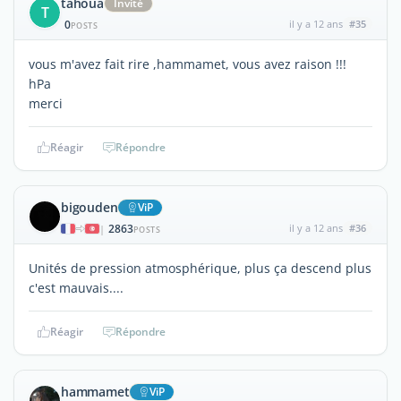
tahoua
Invité
T
0
il y a 12 ans
#35
POSTS
vous m'avez fait rire ,hammamet, vous avez raison !!!
hPa
merci
Réagir
Répondre
bigouden
ViP
2863
il y a 12 ans
#36
|
POSTS
Unités de pression atmosphérique, plus ça descend plus
c'est mauvais....
Réagir
Répondre
hammamet
ViP