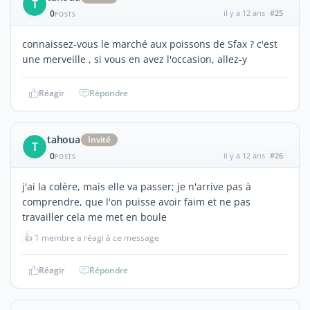
T
0
il y a 12 ans
#25
POSTS
connaissez-vous le marché aux poissons de Sfax ? c'est
une merveille , si vous en avez l'occasion, allez-y
Réagir
Répondre
tahoua
Invité
T
0
il y a 12 ans
#26
POSTS
j'ai la colère, mais elle va passer; je n'arrive pas à
comprendre, que l'on puisse avoir faim et ne pas
travailler cela me met en boule
👍
1 membre a réagi à ce message
Réagir
Répondre