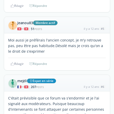
Réagir
Répondre
jeanou83
Membre actif
51
il y a 12 ans
#5
|
POSTS
Moi aussi je préférais l'ancien concept, je m'y retrouve
pas, peu être pas habitude.Désolé mais je crois qu'on a
le droit de s'exprimer
Réagir
Répondre
mejdi
Expat en série
207
il y a 12 ans
#6
|
POSTS
C'était prévisible que ce forum va s'endormir et je l'ai
signalé aux modérateurs. Puisque beaucoup
d'intervenants se font attaquer par certaines personnes