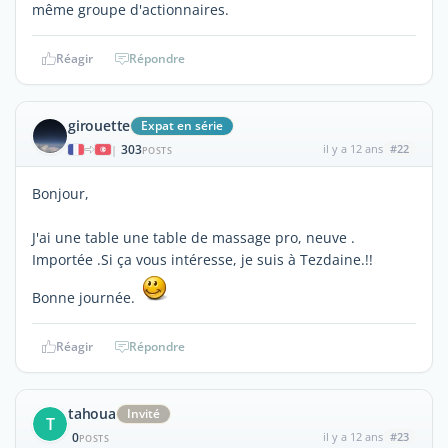
même groupe d'actionnaires.
Réagir
Répondre
girouette
Expat en série
303
il y a 12 ans
#22
|
POSTS
Bonjour,
J'ai une table une table de massage pro, neuve .
Importée .Si ça vous intéresse, je suis à Tezdaine.!!
Bonne journée.
Réagir
Répondre
tahoua
Invité
T
0
il y a 12 ans
#23
POSTS