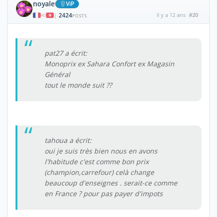
noyale
ViP
2424
il y a 12 ans
#20
|
POSTS
pat27 a écrit:
Monoprix ex Sahara Confort ex Magasin
Général
tout le monde suit ??
tahoua a écrit:
oui je suis très bien nous en avons
l'habitude c'est comme bon prix
(champion,carrefour) celà change
beaucoup d'enseignes . serait-ce comme
en France ? pour pas payer d'impots