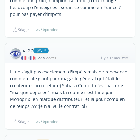
comme bon prix (champion,carrefour) celà change
beaucoup d'enseignes . serait-ce comme en France ?
pour pas payer d'impots
Réagir
Répondre
pat27
ViP
7278
il y a 12 ans
#19
|
POSTS
Il ne s'agit pas exactement d'impôts mais de redevance
commerciale (sauf pour magasin général qui était le
créateur et propriétaire) Sahara Confort n'est pas une
"marque déposée", mais la reprise s'est faite par
Monoprix -en marque distributeur- et là pour combien
de temps ??? (je n'ai vu le contrat lol)
Réagir
Répondre