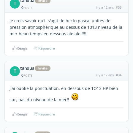
tahoua
Invité
T
0
il y a 12 ans
#33
POSTS
je crois savoir qu'il s'agit de hecto pascal unités de
pression atmosphérique au dessus de 1013 niveau de la
mer beau temps en dessous aie aie!!!!!
Réagir
Répondre
tahoua
Invité
T
0
il y a 12 ans
#34
POSTS
j'ai oublié la ponctuation, en dessous de 1O13 HP bien
sur, pas du niveau de la mer!!
Réagir
Répondre