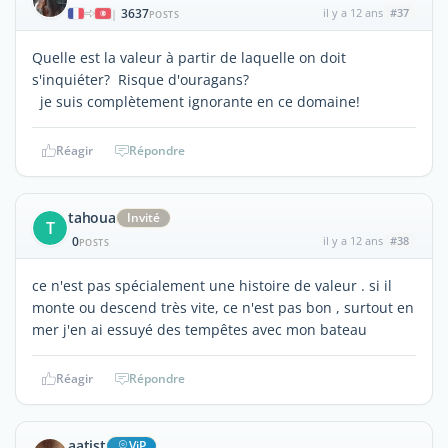
3637
il y a 12 ans
#37
|
POSTS
Quelle est la valeur à partir de laquelle on doit
s'inquiéter? Risque d'ouragans?
je suis complètement ignorante en ce domaine!
Réagir
Répondre
tahoua
Invité
T
0
il y a 12 ans
#38
POSTS
ce n'est pas spécialement une histoire de valeur . si il
monte ou descend très vite, ce n'est pas bon , surtout en
mer j'en ai essuyé des tempêtes avec mon bateau
Réagir
Répondre
aatist
ViP