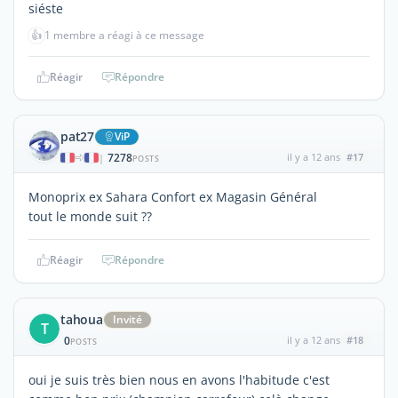
siéste
👍
1 membre a réagi à ce message
Réagir
Répondre
pat27
ViP
7278
il y a 12 ans
#17
|
POSTS
Monoprix ex Sahara Confort ex Magasin Général
tout le monde suit ??
Réagir
Répondre
tahoua
Invité
T
0
il y a 12 ans
#18
POSTS
oui je suis très bien nous en avons l'habitude c'est