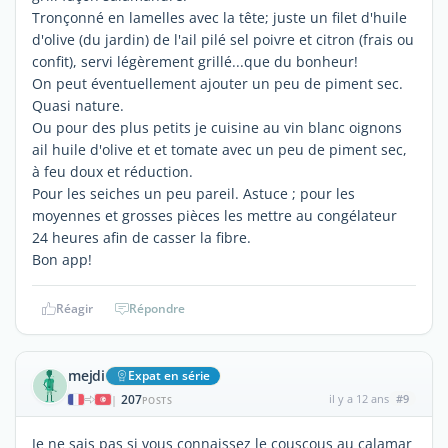
Tronçonné en lamelles avec la tête; juste un filet d'huile
d'olive (du jardin) de l'ail pilé sel poivre et citron (frais ou
confit), servi légèrement grillé...que du bonheur!
On peut éventuellement ajouter un peu de piment sec.
Quasi nature.
Ou pour des plus petits je cuisine au vin blanc oignons
ail huile d'olive et et tomate avec un peu de piment sec,
à feu doux et réduction.
Pour les seiches un peu pareil. Astuce ; pour les
moyennes et grosses pièces les mettre au congélateur
24 heures afin de casser la fibre.
Bon app!
Réagir
Répondre
mejdi
Expat en série
207
il y a 12 ans
#9
|
POSTS
Je ne sais pas si vous connaissez le couscous au calamar