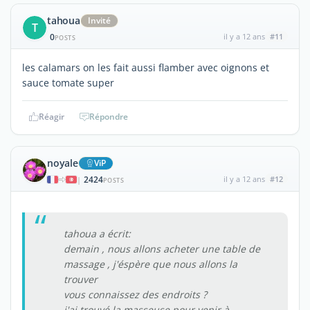
tahoua
Invité
T
0
il y a 12 ans
#11
POSTS
les calamars on les fait aussi flamber avec oignons et
sauce tomate super
Réagir
Répondre
noyale
ViP
2424
il y a 12 ans
#12
|
POSTS
tahoua a écrit:
demain , nous allons acheter une table de
massage , j'éspère que nous allons la
trouver
vous connaissez des endroits ?
j'ai trouvé la masseuse pour venir à