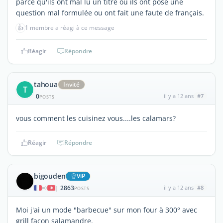
parce qu'ils ont mal lu un titre ou ils ont posé une
question mal formulée ou ont fait une faute de français.
👍
1 membre a réagi à ce message
Réagir
Répondre
tahoua
Invité
T
0
il y a 12 ans
#7
POSTS
vous comment les cuisinez vous....les calamars?
Réagir
Répondre
bigouden
ViP
2863
il y a 12 ans
#8
|
POSTS
Moi j'ai un mode "barbecue" sur mon four à 300° avec
grill façon salamandre.