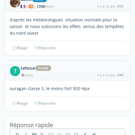
1398
il y a 12 ans
#39
|
POSTS
d'après les météorologues situation normale pour la
saison et nous subissons les effets venus des tempêtes
du nord ouest
Réagir
Répondre
tahoua
Invité
T
0
il y a 12 ans
#40
POSTS
ouragan classe 5, le moins fort 920 Hpa
Réagir
Répondre
Réponse rapide