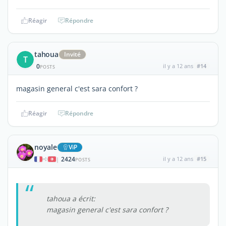
Réagir
Répondre
tahoua
Invité
T
0
il y a 12 ans
#14
POSTS
magasin general c'est sara confort ?
Réagir
Répondre
noyale
ViP
2424
il y a 12 ans
#15
|
POSTS
tahoua a écrit:
magasin general c'est sara confort ?