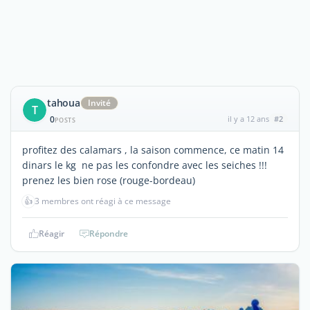
tahoua
Invité
T
0
il y a 12 ans
#2
POSTS
profitez des calamars , la saison commence, ce matin 14
dinars le kg ne pas les confondre avec les seiches !!!
prenez les bien rose (rouge-bordeau)
👍
3 membres ont réagi à ce message
Réagir
Répondre