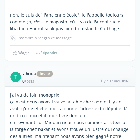
non, je suis de" l'ancienne école", je l'appelle toujours
comme ça, c'est le magasin où il y a de l'alcool rue el
khadhi à Houmt souk pas loin du restau le Carthage.
👍
1 membre a réagi à ce message
Réagir
Répondre
tahoua
Invité
T
0
il y a 12 ans
#16
POSTS
j'ai vu de loin monoprix
ça y est nous avons trouvé la table chez adnini il y en
avait q'une et elle nous a donné l'adresse du dépot et là
un bon choix et il nous livre demain
en revenant sur Midoun nous nous sommes arrétées à
la forge chez bakar et avons trouvé un lustre qui change
des autres maintenant nous avons bien gagné notre