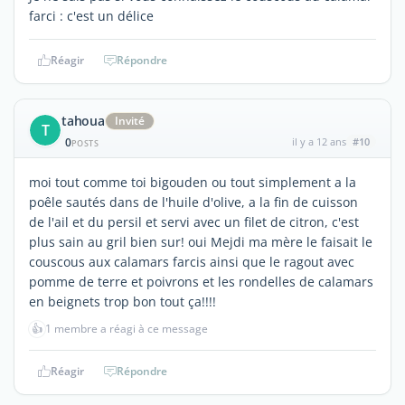
farci : c'est un délice
Réagir
Répondre
tahoua
Invité
T
0
il y a 12 ans
#10
POSTS
moi tout comme toi bigouden ou tout simplement a la
poêle sautés dans de l'huile d'olive, a la fin de cuisson
de l'ail et du persil et servi avec un filet de citron, c'est
plus sain au gril bien sur! oui Mejdi ma mère le faisait le
couscous aux calamars farcis ainsi que le ragout avec
pomme de terre et poivrons et les rondelles de calamars
en beignets trop bon tout ça!!!!
👍
1 membre a réagi à ce message
Réagir
Répondre