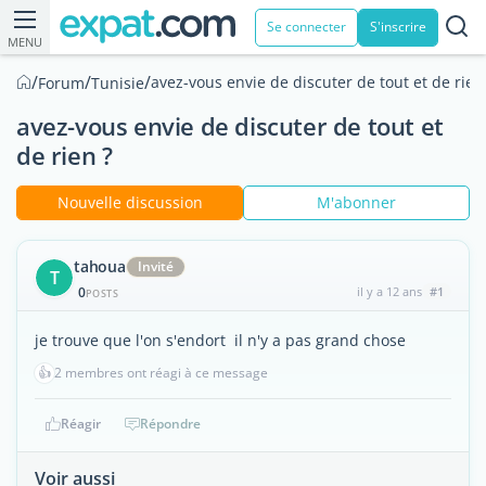
Se connecter
S'inscrire
MENU
/
/
/
avez-vous envie de discuter de tout et de rien
Forum
Tunisie
avez-vous envie de discuter de tout et
de rien ?
Nouvelle discussion
M'abonner
tahoua
Invité
T
0
il y a 12 ans
#1
POSTS
je trouve que l'on s'endort il n'y a pas grand chose
👍
2 membres ont réagi à ce message
Réagir
Répondre
Voir aussi