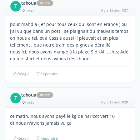
tahoua
Invité
T
0
il y a 12 ans
#27
POSTS
pour mahdia ( et pour tous ceux qui sont en France ) ou
j'ai vu que dans un post , se plaignait du mauvais temps
on nous a tel, et à Cassis aussi il pleuvait et en plus
tellement , que notre train des pignes a déraillé
nous ici, nous avons mangé à la plage Sidi-Ali , chez Adél
en tee-shirt et nous avions très chaud
Réagir
Répondre
tahoua
Invité
T
0
il y a 12 ans
#28
POSTS
ce matin, nous avons payé le kg de haricot vert 10
dt,nous n'avions jamais vu ça
Réagir
Répondre