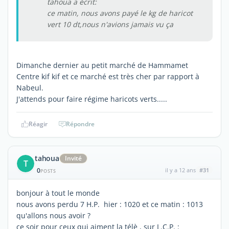
tahoua a écrit:
ce matin, nous avons payé le kg de haricot
vert 10 dt,nous n'avions jamais vu ça
Dimanche dernier au petit marché de Hammamet
Centre kif kif et ce marché est très cher par rapport à
Nabeul.
J'attends pour faire régime haricots verts.....
Réagir
Répondre
tahoua
Invité
T
0
il y a 12 ans
#31
POSTS
bonjour à tout le monde
nous avons perdu 7 H.P. hier : 1020 et ce matin : 1013
qu'allons nous avoir ?
ce soir pour ceux qui aiment la télè , sur L.C.P. :