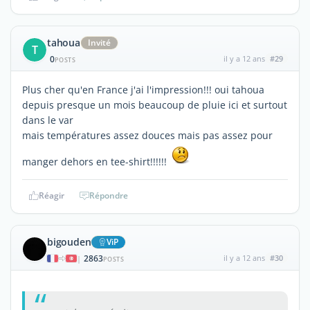
tahoua
Invité
T
0
il y a 12 ans
#29
POSTS
Plus cher qu'en France j'ai l'impression!!! oui tahoua
depuis presque un mois beaucoup de pluie ici et surtout
dans le var
mais températures assez douces mais pas assez pour
manger dehors en tee-shirt!!!!!!
Réagir
Répondre
bigouden
ViP
2863
il y a 12 ans
#30
|
POSTS