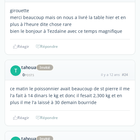
girouette
merci beaucoup mais on nous a livré la table hier et en
plus à l'heure dite chose rare
bien le bonjour à Tezdaïne avec ce temps magnifique
Réagir
Répondre
tahoua
Invité
T
0
il y a 12 ans
#24
POSTS
ce matin le poissonnier avait beaucoup de st pierre il me
l'a fait à 14 dinars le kg et donc il fesait 2,300 kg et en
plus il me l'a laissé à 30 demain bourride
Réagir
Répondre
tahoua
Invité