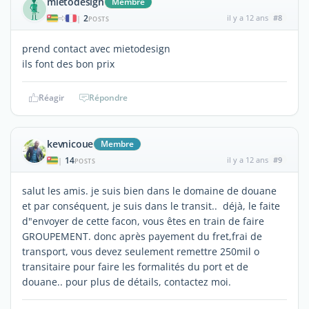
mietodesign
Membre
2
il y a 12 ans
#8
|
POSTS
prend contact avec mietodesign
ils font des bon prix
Réagir
Répondre
kevnicoue
Membre
14
il y a 12 ans
#9
|
POSTS
salut les amis. je suis bien dans le domaine de douane
et par conséquent, je suis dans le transit.. déjà, le faite
d"envoyer de cette facon, vous êtes en train de faire
GROUPEMENT. donc après payement du fret,frai de
transport, vous devez seulement remettre 250mil o
transitaire pour faire les formalités du port et de
douane.. pour plus de détails, contactez moi.