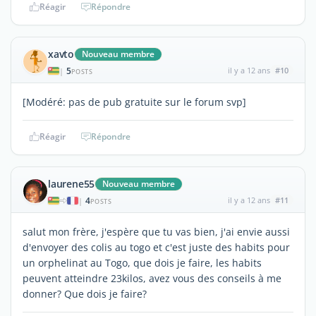
Réagir
Répondre
xavto
Nouveau membre
5
il y a 12 ans
#10
|
POSTS
[Modéré: pas de pub gratuite sur le forum svp]
Réagir
Répondre
laurene55
Nouveau membre
4
il y a 12 ans
#11
|
POSTS
salut mon frère, j'espère que tu vas bien, j'ai envie aussi
d'envoyer des colis au togo et c'est juste des habits pour
un orphelinat au Togo, que dois je faire, les habits
peuvent atteindre 23kilos, avez vous des conseils à me
donner? Que dois je faire?