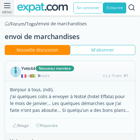
Se connecter
S'inscrire
MENU
/
/
/
envoi de marchandises
Forum
Togo
envoi de marchandises
Nouvelle discussion
M'abonner
Yves44
Nouveau membre
9
il y a 15 ans
#1
|
POSTS
Bonjour à tous, (ndi),
j'ai quelques colis à envoyer à Notsé (hotel Effata) pour
le mois de janvier... Les quelques démarches que j'ai
faite n'ont pas aboutie... Si quelqu'un a des bons plans...
Réagir
Répondre