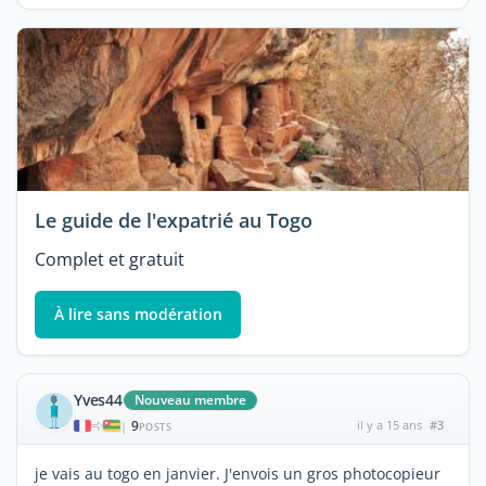
Le guide de l'expatrié au Togo
Complet et gratuit
À lire sans modération
Yves44
Nouveau membre
9
il y a 15 ans
#3
|
POSTS
je vais au togo en janvier. J'envois un gros photocopieur