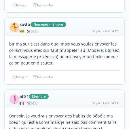
Réagir
Répondre
xavto
Nouveau membre
5
il y a 12 ans
#12
|
POSTS
bjr ma sur.c'est dans quel mois vous voulez envoyer les
colis?si vous êtes sur faut m'appeler au [Modéré: utilisez
la messagerie privée svp] ou m'envoyer un texto comme
ça on peut en discuter.
Réagir
Répondre
afi81
Membre
1
il y a 11 ans
#13
|
POSTS
Bonsoir. Je voudrais envoyer des habits de bébé a ma
soeur qui est a Lomé mais je ne sais pas comment faire
et je cherche quelque chose de pas chère merci