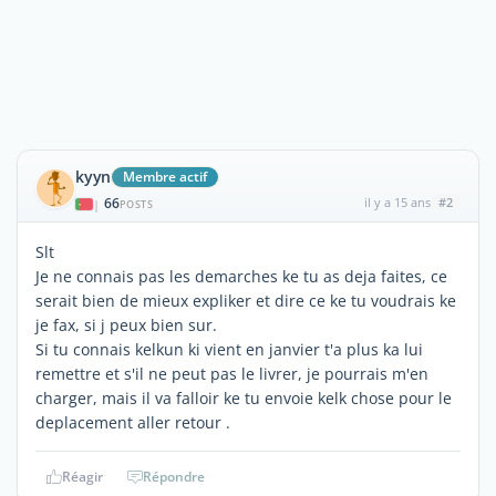
kyyn
Membre actif
66
il y a 15 ans
#2
|
POSTS
Slt
Je ne connais pas les demarches ke tu as deja faites, ce
serait bien de mieux expliker et dire ce ke tu voudrais ke
je fax, si j peux bien sur.
Si tu connais kelkun ki vient en janvier t'a plus ka lui
remettre et s'il ne peut pas le livrer, je pourrais m'en
charger, mais il va falloir ke tu envoie kelk chose pour le
deplacement aller retour .
Réagir
Répondre