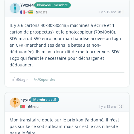
Yves44
Nouveau membre
9
il y a 15 ans
#5
|
POSTS
IL y a 6 cartons 40x30x30cm(5 machines à écrire et 1
carton de prospectus), et le photocopieur (70x40x40).
SDV m'a dit 550 euro pour marchandise arrivée au togo
en CFR (marchandises dans le bateau et non-
dédouanée). Ils m'ont donc dit de me tourner vers SDV
Togo qui ferait le nécessaire pour décharger et
dédouaner.
Réagir
Répondre
kyyn
Membre actif
66
il y a 15 ans
#6
|
POSTS
Mon transitaire doute sur le prix kon t'a donné, il n'est
pas sur ke ce soit suffisant mais si c'est le cas n'hesite
pas a le faire.