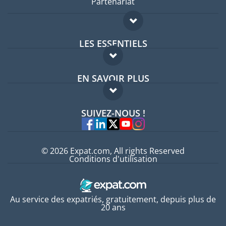
Partenariat
LES ESSENTIELS
Forum expatriés
EN SAVOIR PLUS
Guides pays
FAQ
Offres d'emploi
SUIVEZ-NOUS !
Experts
© 2026 Expat.com, All rights Reserved
Conditions d'utilisation
Au service des expatriés, gratuitement, depuis plus de
20 ans