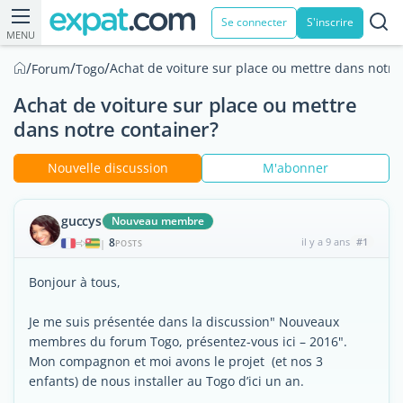
Se connecter
S'inscrire
MENU
/
/
/
Achat de voiture sur place ou mettre dans notre
Forum
Togo
Achat de voiture sur place ou mettre
dans notre container?
Nouvelle discussion
M'abonner
guccys
Nouveau membre
8
il y a 9 ans
#1
|
POSTS
Bonjour à tous,
Je me suis présentée dans la discussion" Nouveaux
membres du forum Togo, présentez-vous ici – 2016".
Mon compagnon et moi avons le projet (et nos 3
enfants) de nous installer au Togo d’ici un an.