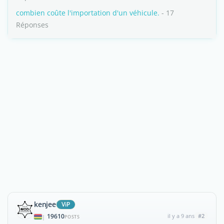
combien coûte l'importation d'un véhicule.
- 17
Réponses
kenjee
ViP
19610
il y a 9 ans
#2
|
POSTS