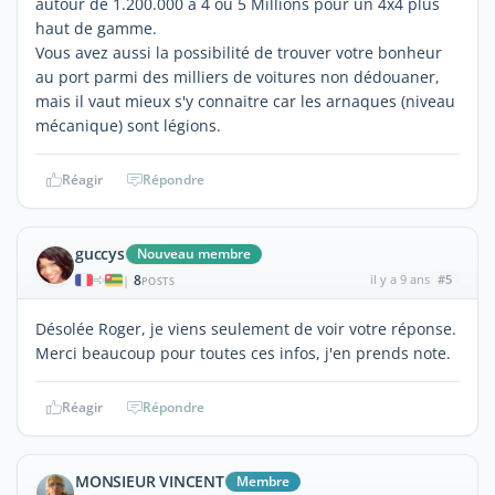
autour de 1.200.000 a 4 ou 5 Millions pour un 4x4 plus
haut de gamme.
Vous avez aussi la possibilité de trouver votre bonheur
au port parmi des milliers de voitures non dédouaner,
mais il vaut mieux s'y connaitre car les arnaques (niveau
mécanique) sont légions.
Réagir
Répondre
guccys
Nouveau membre
8
il y a 9 ans
#5
|
POSTS
Désolée Roger, je viens seulement de voir votre réponse.
Merci beaucoup pour toutes ces infos, j'en prends note.
Réagir
Répondre
MONSIEUR VINCENT
Membre