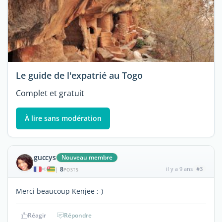
Le guide de l'expatrié au Togo
Complet et gratuit
À lire sans modération
guccys
Nouveau membre
8
il y a 9 ans
#3
|
POSTS
Merci beaucoup Kenjee ;-)
Réagir
Répondre