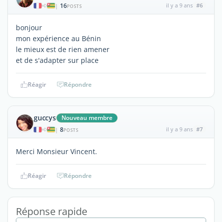
16
il y a 9 ans
#6
|
POSTS
bonjour
mon expérience au Bénin
le mieux est de rien amener
et de s'adapter sur place
Réagir
Répondre
guccys
Nouveau membre
8
il y a 9 ans
#7
|
POSTS
Merci Monsieur Vincent.
Réagir
Répondre
Réponse rapide