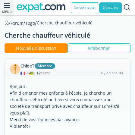
Se connecter
S'inscrire
MENU
/
/
/
Cherche chauffeur véhiculé
Forum
Togo
Cherche chauffeur véhiculé
Nouvelle discussion
M'abonner
ChloeT
Membre
12
il y a 9 ans
#1
|
POSTS
Bonjour,
Afin d'amener mes enfants à l'école, je cherche un
chauffeur véhiculé ou bien si vous connaissez une
société de transport privé avec chauffeur sur Lomé s'il
vous plaît.
Merci de vos réponses par avance,
À bientôt !!