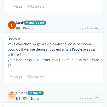
Réagir
Répondre
land
Membre actif
L
33
il y a 9 ans
#6
|
POSTS
Bonjour,
Vous cherchez un genre de contrat avec la personne
pour qu'il vienne déposer vos enfants à l'école avec sa
voiture ?
Vous habitez quel quartier ? J'ai un ami qui pourrait faire
ça.
Réagir
Répondre
ChloeT
Membre
12
il y a 9 ans
#7
|
POSTS