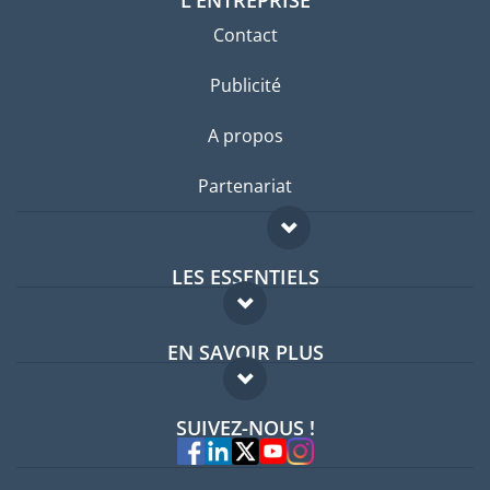
Contact
Publicité
A propos
Partenariat
LES ESSENTIELS
Forum expatriés
EN SAVOIR PLUS
Guides pays
FAQ
Offres d'emploi
SUIVEZ-NOUS !
Experts