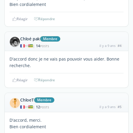
Bien cordialement
Réagir
Répondre
Chloé pak
Membre
14
il y a 9 ans
#4
|
POSTS
D'accord donc je ne vais pas pouvoir vous aider. Bonne
recherche.
Réagir
Répondre
ChloeT
Membre
12
il y a 9 ans
#5
|
POSTS
D'accord, merci.
Bien cordialement