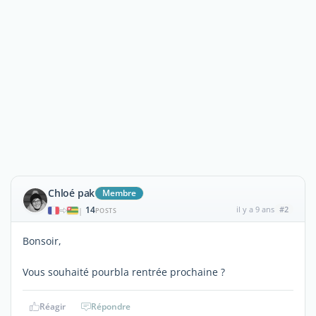
Chloé pak
Membre
14
il y a 9 ans
#2
|
POSTS
Bonsoir,
Vous souhaité pourbla rentrée prochaine ?
Réagir
Répondre