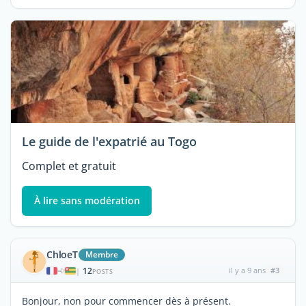
Le guide de l'expatrié au Togo
Complet et gratuit
À lire sans modération
ChloeT
Membre
12
il y a 9 ans
#3
|
POSTS
Bonjour, non pour commencer dès à présent.