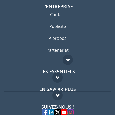
L'ENTREPRISE
Contact
Publicité
A propos
Partenariat
LES ESSENTIELS
Forum expatriés
EN SAVOIR PLUS
Guides pays
FAQ
Offres d'emploi
SUIVEZ-NOUS !
Experts