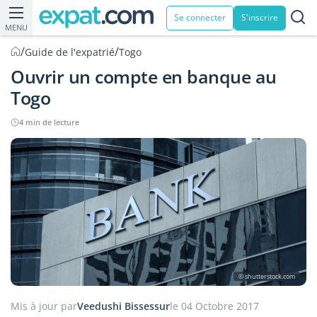
Se connecter
S'inscrire
MENU
/
/
Guide de l'expatrié
Togo
Ouvrir un compte en banque au
Togo
4 min de lecture
© shutterstock.com
Mis à jour par
Veedushi Bissessur
le 04 Octobre 2017