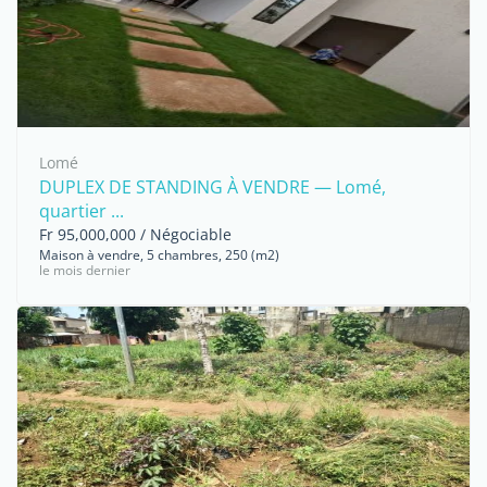
Lomé
DUPLEX DE STANDING À VENDRE — Lomé,
quartier ...
Fr 95,000,000 / Négociable
Maison à vendre, 5 chambres, 250 (m2)
le mois dernier