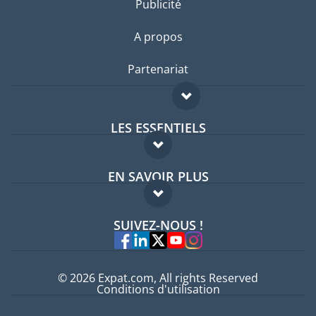
Publicité
A propos
Partenariat
LES ESSENTIELS
Forum expatriés
EN SAVOIR PLUS
Guides pays
FAQ
Offres d'emploi
SUIVEZ-NOUS !
Experts
© 2026 Expat.com, All rights Reserved
Conditions d'utilisation