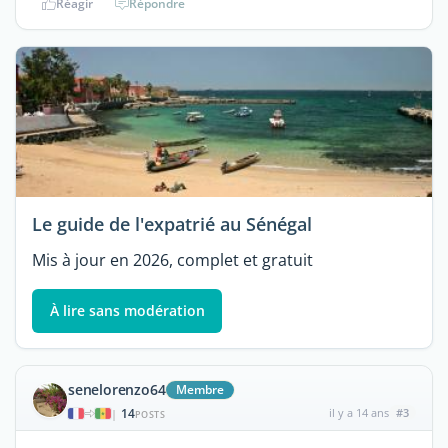
Réagir
Répondre
Le guide de l'expatrié au Sénégal
Mis à jour en 2026, complet et gratuit
À lire sans modération
senelorenzo64
Membre
14
il y a 14 ans
#3
|
POSTS