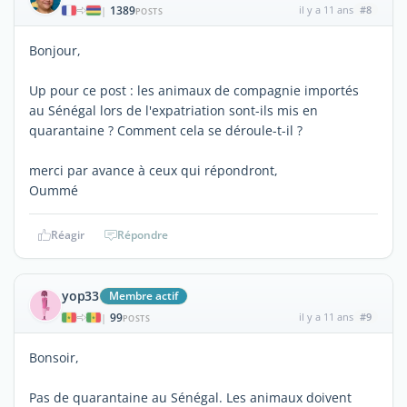
1389
il y a 11 ans
#8
|
POSTS
Bonjour,
Up pour ce post : les animaux de compagnie importés
au Sénégal lors de l'expatriation sont-ils mis en
quarantaine ? Comment cela se déroule-t-il ?
merci par avance à ceux qui répondront,
Oummé
Réagir
Répondre
yop33
Membre actif
99
il y a 11 ans
#9
|
POSTS
Bonsoir,
Pas de quarantaine au Sénégal. Les animaux doivent