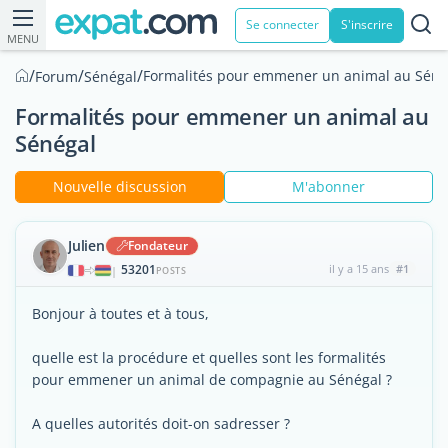
Se connecter
S'inscrire
MENU
/
/
/
Formalités pour emmener un animal au Séné
Forum
Sénégal
Formalités pour emmener un animal au
Sénégal
Nouvelle discussion
M'abonner
Julien
Fondateur
53201
il y a 15 ans
#1
|
POSTS
Bonjour à toutes et à tous,
quelle est la procédure et quelles sont les formalités
pour emmener un animal de compagnie au Sénégal ?
A quelles autorités doit-on sadresser ?