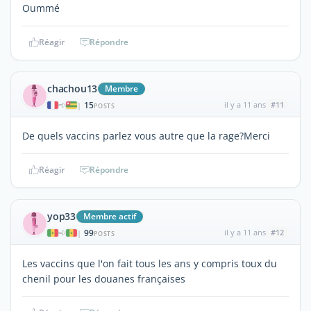
Oummé
Réagir
Répondre
chachou13
Membre
15
il y a 11 ans
#11
|
POSTS
De quels vaccins parlez vous autre que la rage?Merci
Réagir
Répondre
yop33
Membre actif
99
il y a 11 ans
#12
|
POSTS
Les vaccins que l'on fait tous les ans y compris toux du
chenil pour les douanes françaises