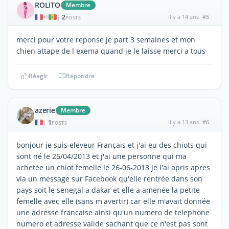
ROLITO
Membre
2
il y a 14 ans
#5
|
POSTS
merci pour votre reponse je part 3 semaines et mon
chien attape de l exema quand je le laisse merci a tous
Réagir
Répondre
azerie
Membre
1
il y a 13 ans
#6
|
POSTS
bonjour je suis eleveur Français et j'ai eu des chiots qui
sont né le 26/04/2013 et j'ai une personne qui ma
achetée un chiot femelle le 26-06-2013 je l'ai apris apres
via un message sur Facebook qu'elle rentrée dans son
pays soit le senegal a dakar et elle a amenée la petite
femelle avec elle (sans m'avertir) car elle m'avait donnée
une adresse francaise ainsi qu'un numero de telephone
numero et adresse valide sachant que ce n'est pas sont