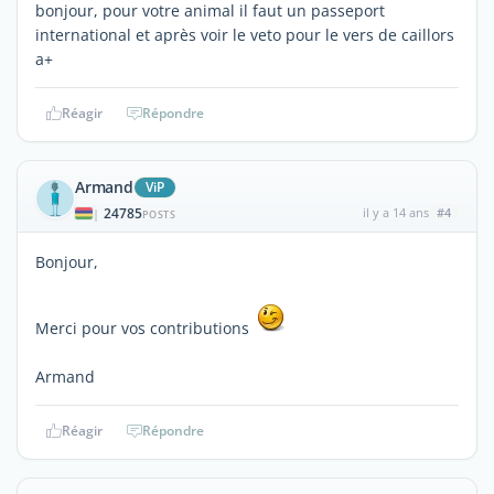
bonjour, pour votre animal il faut un passeport
international et après voir le veto pour le vers de caillors
a+
Réagir
Répondre
Armand
ViP
24785
il y a 14 ans
#4
|
POSTS
Bonjour,
Merci pour vos contributions
Armand
Réagir
Répondre