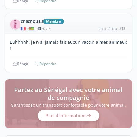
Réagir
Répondre
chachou13
Membre
15
il y a 11 ans
#13
|
POSTS
Euhhhhh, je n ai jamais fait aucun vaccin a mes animaux
!
Réagir
Répondre
Partez au Sénégal avec votre animal
de compagnie
Garantissez un transport confortable pour votre animal.
Plus d'informations