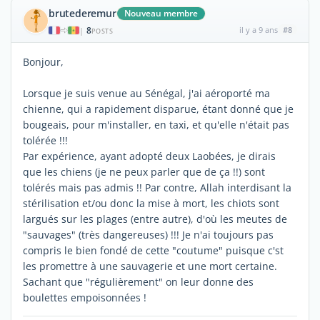
brutederemur
Nouveau membre
8
il y a 9 ans
#8
|
POSTS
Bonjour,
Lorsque je suis venue au Sénégal, j'ai aéroporté ma
chienne, qui a rapidement disparue, étant donné que je
bougeais, pour m'installer, en taxi, et qu'elle n'était pas
tolérée !!!
Par expérience, ayant adopté deux Laobées, je dirais
que les chiens (je ne peux parler que de ça !!) sont
tolérés mais pas admis !! Par contre, Allah interdisant la
stérilisation et/ou donc la mise à mort, les chiots sont
largués sur les plages (entre autre), d'où les meutes de
"sauvages" (très dangereuses) !!! Je n'ai toujours pas
compris le bien fondé de cette "coutume" puisque c'st
les promettre à une sauvagerie et une mort certaine.
Sachant que "régulièrement" on leur donne des
boulettes empoisonnées !