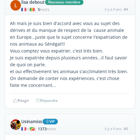
lisa debout
Nouveau membre
L
5
il y a 9 ans
#4
|
POSTS
Ah mais je suis bien d'accord avec vous au sujet des
dérives et du manque de respect de la cause animale
en Europe...juste que le sujet concerne l'expatriation de
nos animaux au Sénégal!!!
Vous comptez vous expatrier, c'est très bien.
Je suis expatriée depuis plusieurs années...il faut savoir
de quoi on parle.
et oui effectivement les animaux s'acclimatent très bien.
On demande de conter nos expériences, c'est chose
faite me concernant...
Réagir
Répondre
Usinamiss
ViP
1373
il y a 9 ans
#5
|
POSTS