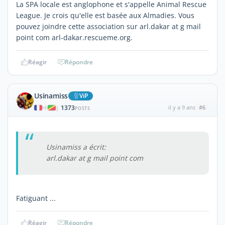
La SPA locale est anglophone et s'appelle Animal Rescue
League. Je crois qu'elle est basée aux Almadies. Vous
pouvez joindre cette association sur arl.dakar at g mail
point com arl-dakar.rescueme.org.
Réagir
Répondre
Usinamiss
ViP
1373
il y a 9 ans
#6
|
POSTS
Usinamiss a écrit:
arl.dakar at g mail point com
Fatiguant ...
Réagir
Répondre