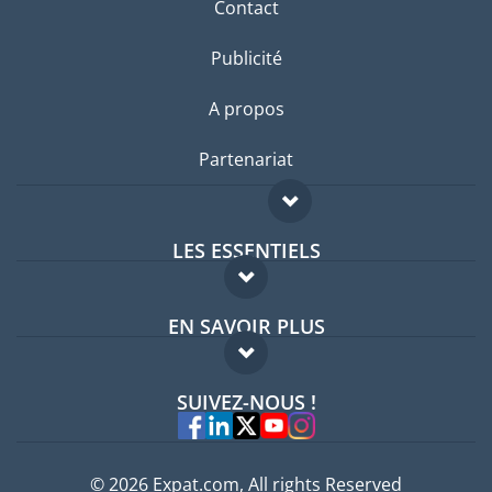
Contact
Publicité
A propos
Partenariat
LES ESSENTIELS
Forum expatriés
EN SAVOIR PLUS
Guides pays
FAQ
Offres d'emploi
SUIVEZ-NOUS !
Experts
© 2026 Expat.com, All rights Reserved