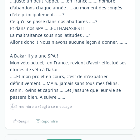
....Juste un petit rappel.......en France........ nombre
d'abandons chaque année .....au moment des congés
d'été principalement. .....?
Ce qu'il se passe dans nos abattoires .....?
Et dans nos SPA......EUTHANASIES !!
La maltraitance sous nos latitudes ....?
Allons donc ! Nous n'avons aucune leçon à donner........
A Dakar il y a une SPA !
Mon véto actuel, en France, revient d'avoir effectué ses
études de véto à Dakar !
.....Et mon projet en cours, c'est de m'expatrier
définitivement. ...MAIS, jamais sans tous mes félins,
canin, ovins et caprins.......et j'assure que leur vie se
passera bien. A suivre ......
👍
1 membre a réagi à ce message
Réagir
Répondre