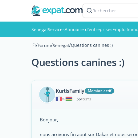
Rechercher
Sénégal
Services
Annuaire d'entreprises
Emploi
Immob
/
/
/
Questions canines :)
Forum
Sénégal
Questions canines :)
KurtisFamily
Membre actif
56
|
POSTS
Bonjour,
nous arrivons fin aout sur Dakar et nous sero