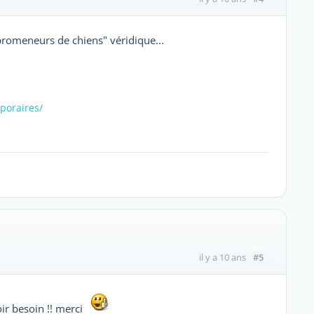
"promeneurs de chiens" véridique...
poraires/
#5
il y a 10 ans
oir besoin !! merci