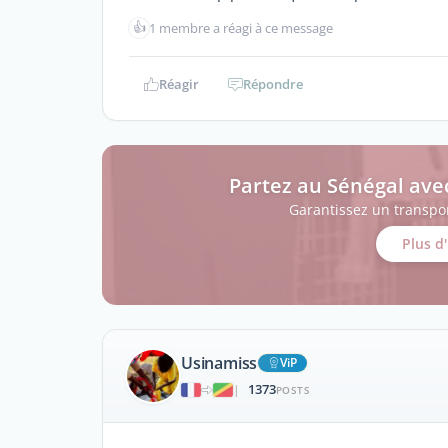
👍
1 membre a réagi à ce message
Réagir
Répondre
Partez au Sénégal ave
Garantissez un transpor
Plus d
Usinamiss
ViP
1373
|
POSTS