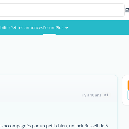
ilier
Petites annonces
Forum
Plus
Événements
Membres
Photos
#1
il y a 10 ans
ns accompagnés par un petit chien, un Jack Russell de 5