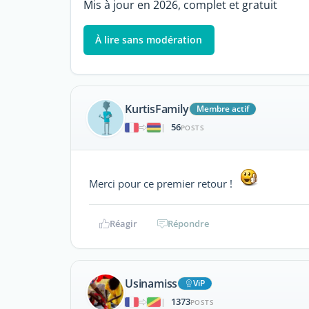
Mis à jour en 2026, complet et gratuit
À lire sans modération
KurtisFamily
Membre actif
56
|
POSTS
Merci pour ce premier retour !
Réagir
Répondre
Usinamiss
ViP
1373
|
POSTS