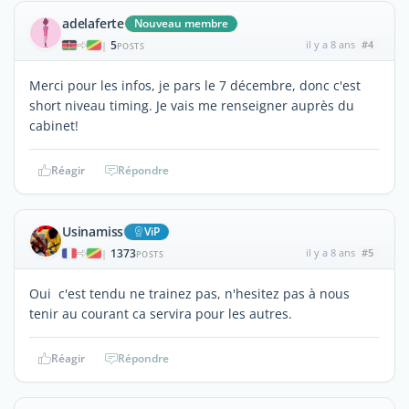
adelaferte
Nouveau membre
5
il y a 8 ans
#4
|
POSTS
Merci pour les infos, je pars le 7 décembre, donc c'est
short niveau timing. Je vais me renseigner auprès du
cabinet!
Réagir
Répondre
Usinamiss
ViP
1373
il y a 8 ans
#5
|
POSTS
Oui c'est tendu ne trainez pas, n'hesitez pas à nous
tenir au courant ca servira pour les autres.
Réagir
Répondre