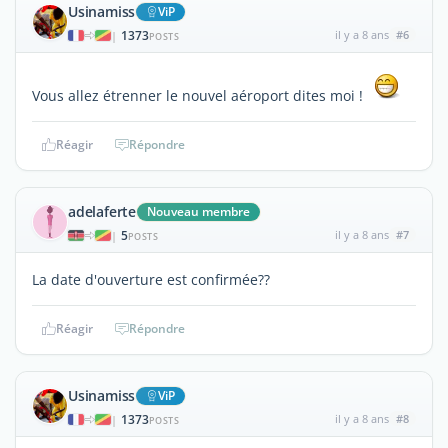
Usinamiss
ViP
1373
il y a 8 ans
#6
|
POSTS
Vous allez étrenner le nouvel aéroport dites moi !
Réagir
Répondre
adelaferte
Nouveau membre
5
il y a 8 ans
#7
|
POSTS
La date d'ouverture est confirmée??
Réagir
Répondre
Usinamiss
ViP
1373
il y a 8 ans
#8
|
POSTS