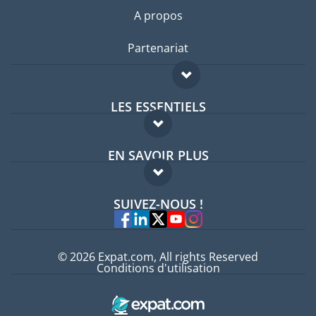
A propos
Partenariat
LES ESSENTIELS
Forum expatriés
EN SAVOIR PLUS
Guides pays
FAQ
Offres d'emploi
SUIVEZ-NOUS !
Experts
© 2026 Expat.com, All rights Reserved
Conditions d'utilisation