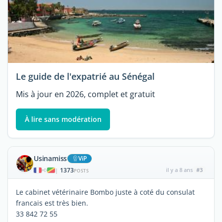
Le guide de l'expatrié au Sénégal
Mis à jour en 2026, complet et gratuit
À lire sans modération
Usinamiss
ViP
1373
il y a 8 ans
#3
|
POSTS
Le cabinet vétérinaire Bombo juste à coté du consulat
francais est très bien.
33 842 72 55