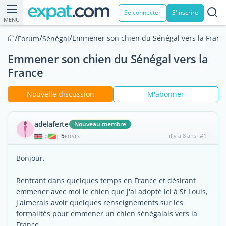
Se connecter
S'inscrire
MENU
/
/
/
Emmener son chien du Sénégal vers la Franc
Forum
Sénégal
Emmener son chien du Sénégal vers la
France
Nouvelle discussion
M'abonner
adelaferte
Nouveau membre
5
il y a 8 ans
#1
|
POSTS
Bonjour,
Rentrant dans quelques temps en France et désirant
emmener avec moi le chien que j'ai adopté ici à St Louis,
j'aimerais avoir quelques renseignements sur les
formalités pour emmener un chien sénégalais vers la
France.