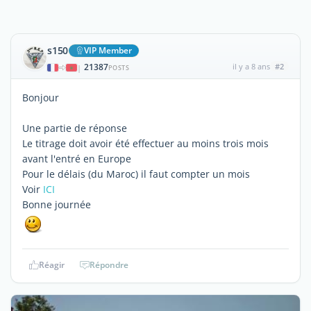
s150
VIP Member
21387
il y a 8 ans
#2
|
POSTS
Bonjour
Une partie de réponse
Le titrage doit avoir été effectuer au moins trois mois
avant l'entré en Europe
Pour le délais (du Maroc) il faut compter un mois
Voir
ICI
Bonne journée
Réagir
Répondre