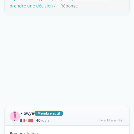
prendre une décision
- 1 Réponse
Flowye
Membre actif
40
il y a 13 ans
#2
|
POSTS
Bonjour Julien,