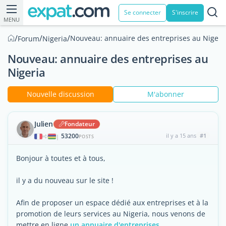
Se connecter
S'inscrire
MENU
/
/
/
Nouveau: annuaire des entreprises au Nigeri
Forum
Nigeria
Nouveau: annuaire des entreprises au
Nigeria
Nouvelle discussion
M'abonner
Julien
Fondateur
53200
il y a 15 ans
#1
|
POSTS
Bonjour à toutes et à tous,
il y a du nouveau sur le site !
Afin de proposer un espace dédié aux entreprises et à la
promotion de leurs services au Nigeria, nous venons de
mettre en ligne
un annuaire d'entreprises
.