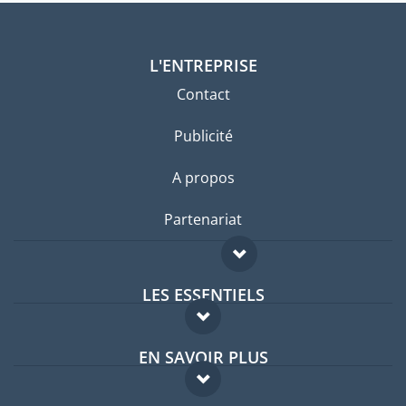
L'ENTREPRISE
Contact
Publicité
A propos
Partenariat
LES ESSENTIELS
Forum expatriés
EN SAVOIR PLUS
Guides pays
FAQ