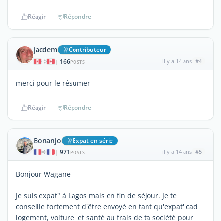
Réagir
Répondre
jacdem
Contributeur
166
il y a 14 ans
#4
|
POSTS
merci pour le résumer
Réagir
Répondre
Bonanjo
Expat en série
971
il y a 14 ans
#5
|
POSTS
Bonjour Wagane
Je suis expat" à Lagos mais en fin de séjour. Je te
conseille fortement d'être envoyé en tant qu'expat' cad
logement, voiture et santé au frais de ta société pour