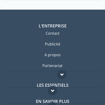
L'ENTREPRISE
Contact
Publicité
A propos
Partenariat
LES ESSENTIELS
Forum expatriés
EN SAVOIR PLUS
Guides pays