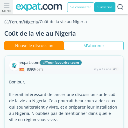
Se connecter
S'inscrire
MENU
/
/
/
Coût de la vie au Nigeria
Forum
Nigeria
Coût de la vie au Nigeria
Nouvelle discussion
M'abonner
expat.com
Your favourite team
8393
il y a 17 ans
#1
|
POSTS
Bonjour,
Il serait intéressant de lancer une discussion sur le coût
de la vie au Nigeria. Cela pourrait beaucoup aider ceux
qui souhaiteraient y vivre, et à préparer leur installation
au Nigeria. N'oubliez pas de mentionner dans quelle
ville ou région vous vivez.