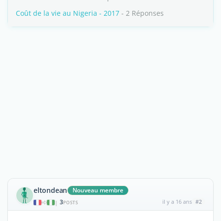
Coût de la vie au Nigeria - 2017
- 2 Réponses
eltondean
Nouveau membre
3
il y a 16 ans
#2
|
POSTS